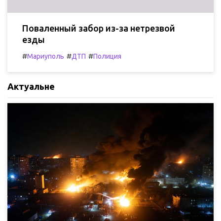
Поваленный забор из-за нетрезвой
езды
#
#
#
Мариуполь
ДТП
Полиция
Актуальне