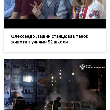
Олександр Лашин станцював танок
живота з учнями 52 школи