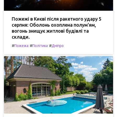
Пожежі в Києві після ракетного удару 5
серпня: Оболонь охоплена полум'ям,
вогонь знищує житлові будівлі та
склади.
#
#
#
Пожежа
Політика
Дніпро