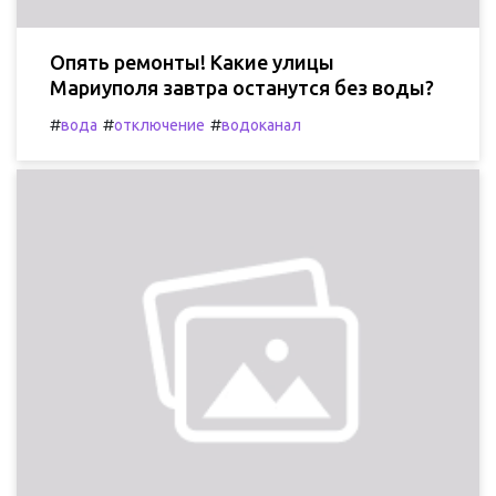
Опять ремонты! Какие улицы
Мариуполя завтра останутся без воды?
#
#
#
вода
отключение
водоканал