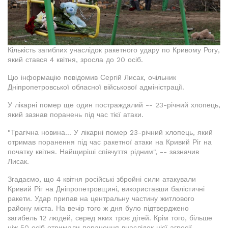
Кількість загиблих унаслідок ракетного удару по Кривому Рогу,
який стався 4 квітня, зросла до 20 осіб.
Цю інформацію повідомив Сергій Лисак, очільник
Дніпропетровської обласної військової адміністрації.
У лікарні помер ще один постраждалий -- 23-річний хлопець,
який зазнав поранень під час тієї атаки.
"Трагічна новина... У лікарні помер 23-річний хлопець, який
отримав поранення під час ракетної атаки на Кривий Ріг на
початку квітня. Найщиріші співчуття рідним", -- зазначив
Лисак.
Згадаємо, що 4 квітня російські збройні сили атакували
Кривий Ріг на Дніпропетровщині, використавши балістичні
ракети. Удар припав на центральну частину житлового
району міста. На вечір того ж дня було підтверджено
загибель 12 людей, серед яких троє дітей. Крім того, більше
ніж 50 осіб отримали поранення внаслідок цієї агресії.