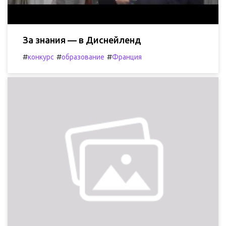
За знания — в Диснейленд
#
#
#
конкурс
образование
Франция