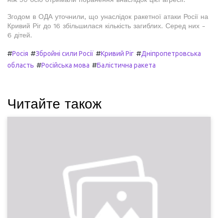
Згодом в ОДА уточнили, що унаслідок ракетної атаки Росії на
Кривий Ріг до 16 збільшилася кількість загиблих. Серед них -
6 дітей.
#
#
#
#
Росія
Збройні сили Росії
Кривий Ріг
Дніпропетровська
#
#
область
Російська мова
Балістична ракета
Читайте також