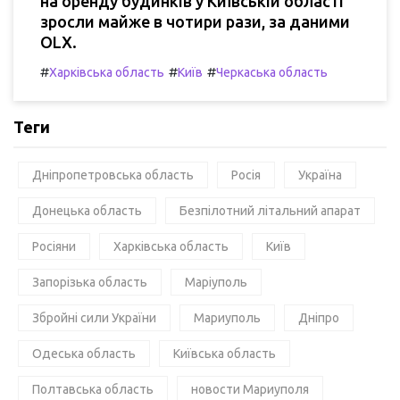
на оренду будинків у Київській області
зросли майже в чотири рази, за даними
OLX.
#
#
#
Харківська область
Київ
Черкаська область
Теги
Дніпропетровська область
Росія
Україна
Донецька область
Безпілотний літальний апарат
Росіяни
Харківська область
Київ
Запорізька область
Маріуполь
Збройні сили України
Мариуполь
Дніпро
Одеська область
Київська область
Полтавська область
новости Мариуполя