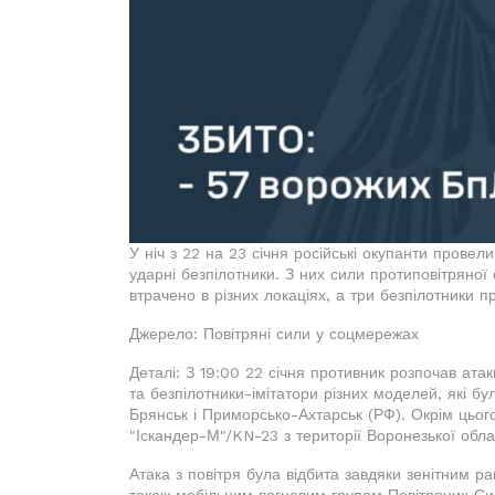
У ніч з 22 на 23 січня російські окупанти прове
ударні безпілотники. З них сили протиповітряної
втрачено в різних локаціях, а три безпілотники 
Джерело: Повітряні сили у соцмережах
Деталі: З 19:00 22 січня противник розпочав ата
та безпілотники-імітатори різних моделей, які бу
Брянськ і Приморсько-Ахтарськ (РФ). Окрім цього,
"Іскандер-М"/KN-23 з території Воронезької обла
Атака з повітря була відбита завдяки зенітним р
також мобільним вогневим групам Повітряних Си