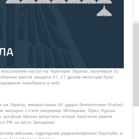
ли масштабний наступ на територію України, залучивши 92
 оборони змогли знищити 57, 27 дронів-імітаторів були
продовжили перебувати в небі.
ки на Україну, використавши 92 ударні безпілотники Shahed
ли запущені з п'яти напрямків: Міллерово, Орел, Курськ,
 російські війська випустили чотири балістичні ракети
сті РФ на місто Запоріжжя.
акетним військам, підрозділам радіоелектронної боротьби, а
л та Сил оборони України.