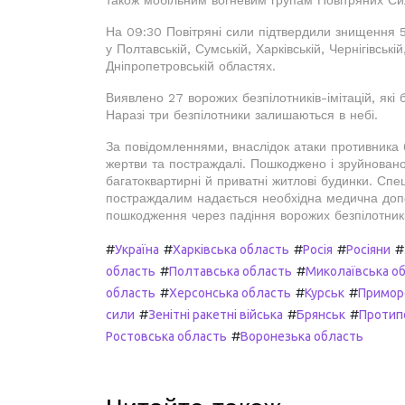
На 09:30 Повітряні сили підтвердили знищення 5
у Полтавській, Сумській, Харківській, Чернігівські
Дніпропетровській областях.
Виявлено 27 ворожих безпілотників-імітацій, які б
Наразі три безпілотники залишаються в небі.
За повідомленнями, внаслідок атаки противника 
жертви та постраждалі. Пошкоджено і зруйновано
багатоквартирні й приватні житлові будинки. Спе
постраждалим надається необхідна медична допомо
пошкодження через падіння ворожих безпілотникі
#
#
#
#
#
Україна
Харківська область
Росія
Росіяни
#
#
область
Полтавська область
Миколаївська о
#
#
#
область
Херсонська область
Курськ
Примор
#
#
#
сили
Зенітні ракетні війська
Брянськ
Протип
#
Ростовська область
Воронезька область