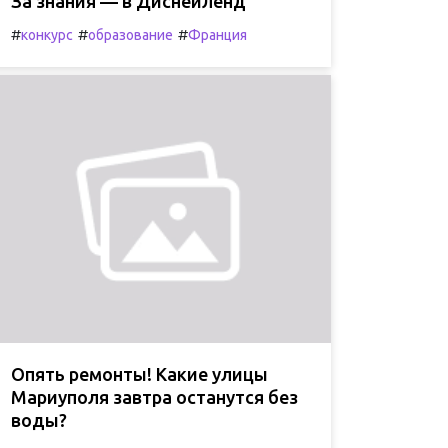
За знания — в Диснейленд
#
#
#
конкурс
образование
Франция
Опять ремонты! Какие улицы
Мариуполя завтра останутся без
воды?