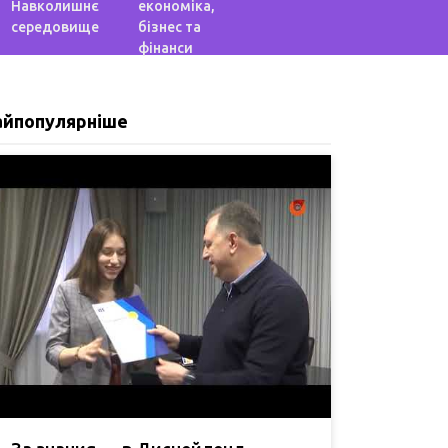
Навколишнє
економіка,
середовище
бізнес та
фінанси
айпопулярніше