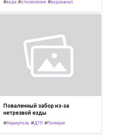
#
#
#
вода
отключение
водоканал
Поваленный забор из-за
нетрезвой езды
#
#
#
Мариуполь
ДТП
Полиция