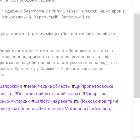
7 ударних безпілотників типу Shahed, а також інших дронів
й, Миколаївській, Херсонській, Запорізькій та
ули втрачені в різних місцях (без негативних наслідків).
балістичними ракетами на місто Запоріжжя, на жаль, є
 численні підприємства, державні установи, а також
ціалізовані служби працюють над усуненням наслідків, а
га. Крім того, у Харківській області зафіксовані
в.
#
#
Запоріжжя
Чернігівська область
Дніпропетровська
#
#
бласть
Безпілотний літальний апарат
Запорізька
#
#
сько-Ахтарськ
Балістична ракета
Військово-повітряні
#
овітряна оборона
Міллерово, Міллеровський район,