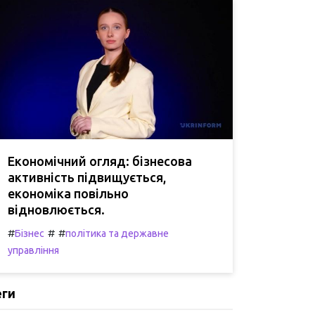
Економічний огляд: бізнесова
активність підвищується,
економіка повільно
відновлюється.
#
#
#
Бізнес
політика та державне
управління
еги