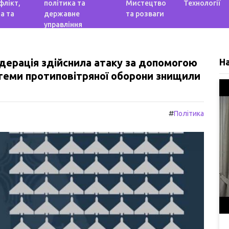
флікт,
політика та
Мистецтво
Технології
а та
державне
та розваги
управління
 Федерація здійснила атаку за допомогою
Н
стеми протиповітряної оборони знищили
#
Політика