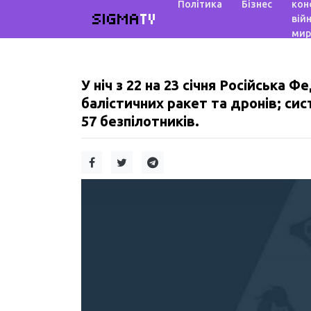
Політика
Бізнес
кон
SIGMA
TV
війн
мир
У ніч з 22 на 23 січня Російська
балістичних ракет та дронів; си
57 безпілотників.