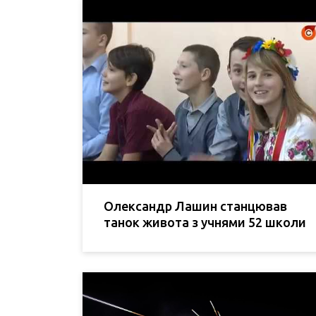
Олександр Лашин станцював
танок живота з учнями 52 школи