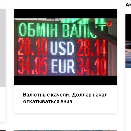
А
Валютные качели. Доллар начал
откатываться вниз