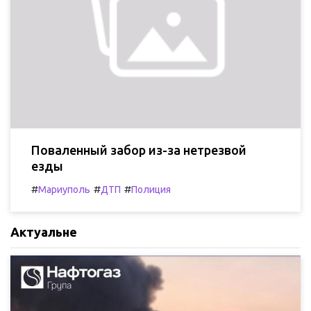
Поваленный забор из-за нетрезвой
езды
#
#
#
Мариуполь
ДТП
Полиция
Актуальне