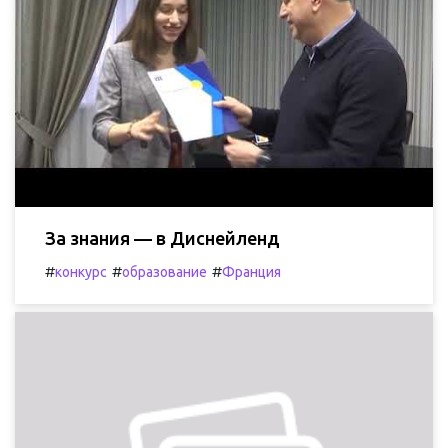
За знания — в Диснейленд
#
#
#
конкурс
образование
Франция