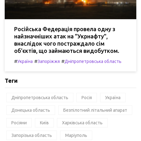
Російська Федерація провела одну з
найзначніших атак на "Укрнафту",
внаслідок чого постраждало сім
об'єктів, що займаються видобутком.
#
#
#
Україна
Запоріжжя
Дніпропетровська область
Теги
Дніпропетровська область
Росія
Україна
Донецька область
Безпілотний літальний апарат
Росіяни
Київ
Харківська область
Запорізька область
Маріуполь