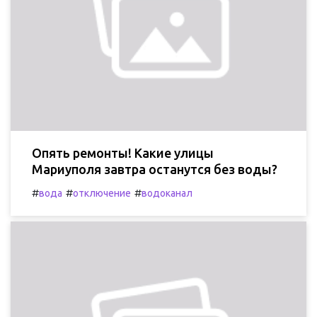
Опять ремонты! Какие улицы
Мариуполя завтра останутся без воды?
#
#
#
вода
отключение
водоканал