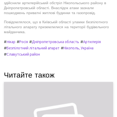
здійснили артилерійський обстріл Нікопольського району в
Дніпропетровській області. Внаслідок атаки зазнали
пошкоджень приватні житлові будинки та газопровід.
Повідомлялося, що в Київській області уламки безпілотного
літального апарату приземлилися на території будівельного
майданчика.
#
#
#
#
лікар
Росія
Дніпропетровська область
Артилерія
#
#
Безпілотний літальний апарат
Нікополь, Україна
#
Славутський район
Читайте також