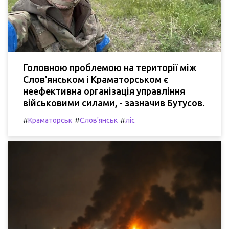
Головною проблемою на території між
Слов'янськом і Краматорськом є
неефективна організація управління
військовими силами, - зазначив Бутусов.
#
#
#
Краматорськ
Слов'янськ
ліс