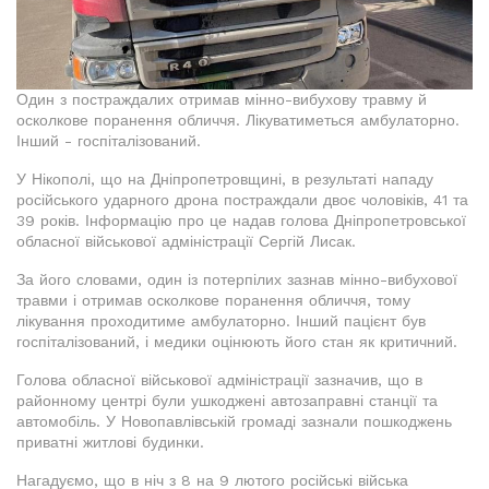
Один з постраждалих отримав мінно-вибухову травму й
осколкове поранення обличчя. Лікуватиметься амбулаторно.
Інший - госпіталізований.
У Нікополі, що на Дніпропетровщині, в результаті нападу
російського ударного дрона постраждали двоє чоловіків, 41 та
39 років. Інформацію про це надав голова Дніпропетровської
обласної військової адміністрації Сергій Лисак.
За його словами, один із потерпілих зазнав мінно-вибухової
травми і отримав осколкове поранення обличчя, тому
лікування проходитиме амбулаторно. Інший пацієнт був
госпіталізований, і медики оцінюють його стан як критичний.
Голова обласної військової адміністрації зазначив, що в
районному центрі були ушкоджені автозаправні станції та
автомобіль. У Новопавлівській громаді зазнали пошкоджень
приватні житлові будинки.
Нагадуємо, що в ніч з 8 на 9 лютого російські війська