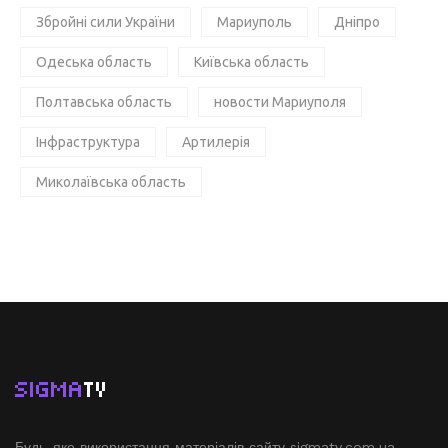
Збройні сили України
Мариуполь
Дніпро
Одеська область
Київська область
Полтавська область
новости Мариуполя
Інфраструктура
Артилерія
Миколаївська область
SIGMA
TV
Будь-яке використання матеріалів сайту sigmatv.com.ua