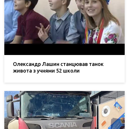
Олександр Лашин станцював танок
живота з учнями 52 школи