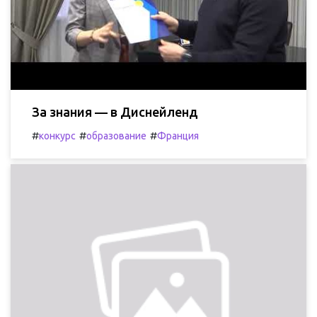
За знания — в Диснейленд
#
#
#
конкурс
образование
Франция