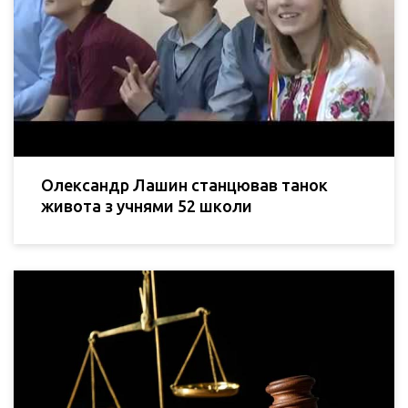
Олександр Лашин станцював танок
живота з учнями 52 школи