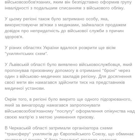
військовозобов'язаних, яким він безпідставно оформив групу
інвалідності з подальшим списанням з військового обліку.
У цьому регіоні також було затримано особу, яка,
використовуючи зв'язки з медиками, займалася продажем
довідок про непридатність до військової служби з причин
здоров'я.
У різних областях України вдалося розкрити ще вісім
"ухилянтських схем".
У Львівській області було виявлено військовослужбовця, який
пропонував призовнику допомогу в отриманні "броні" через
один з військово-медичних закладів регіону. Для досягнення
своєї мети він намагався здійснити тиск на представників
медичної установи.
Окрім того, в регіоні було викрито ще одного підозрюваного,
який за винагороду намагався запропонувати
військовозобов'язаному "послугу" оформлення опікунства над
своєю матір'ю з метою уникнення призову.
В Черкаській області затримали організатора схеми
"трансферу" ухилянтів до Європейського Союзу, що обминає
контрольні пункти. У його "послуги" входило надання