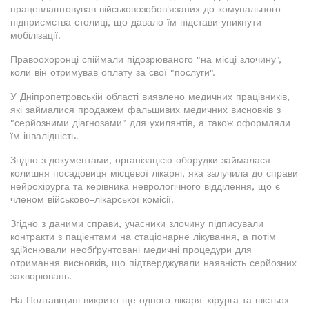
працевлаштовував військовозобов'язаних до комунального
підприємства столиці, що давало їм підстави уникнути
мобілізації.
Правоохоронці спіймали підозрюваного "на місці злочину",
коли він отримував оплату за свої "послуги".
У Дніпропетровській області виявлено медичних працівників,
які займалися продажем фальшивих медичних висновків з
"серйозними діагнозами" для ухилянтів, а також оформляли
їм інвалідність.
Згідно з документами, організацією оборудки займалася
колишня посадовиця місцевої лікарні, яка залучила до справи
нейрохірурга та керівника неврологічного відділення, що є
членом військово-лікарської комісії.
Згідно з даними справи, учасники злочину підписували
контракти з пацієнтами на стаціонарне лікування, а потім
здійснювали необґрунтовані медичні процедури для
отримання висновків, що підтверджували наявність серйозних
захворювань.
На Полтавщині викрито ще одного лікаря-хірурга та шістьох