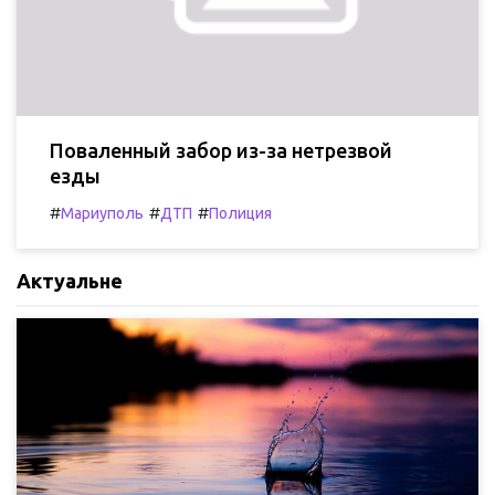
Поваленный забор из-за нетрезвой
езды
#
#
#
Мариуполь
ДТП
Полиция
Актуальне