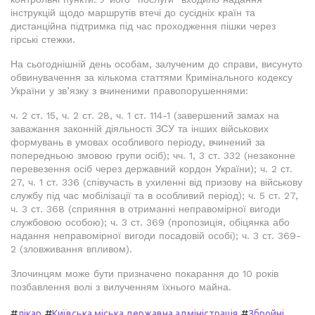
інструкцій щодо маршрутів втечі до сусідніх країн та
дистанційна підтримка під час проходження пішки через
гірські стежки.
На сьогоднішній день особам, залученим до справи, висунуто
обвинувачення за кількома статтями Кримінального кодексу
України у зв’язку з вчиненими правопорушеннями:
ч. 2 ст. 15, ч. 2 ст. 28, ч. 1 ст. 114-1 (завершений замах на
заважання законній діяльності ЗСУ та інших військових
формувань в умовах особливого періоду, вчинений за
попередньою змовою групи осіб); чч. 1, 3 ст. 332 (незаконне
перевезення осіб через державний кордон України); ч. 2 ст.
27, ч. 1 ст. 336 (співучасть в ухиленні від призову на військову
службу під час мобілізації та в особливий період); ч. 5 ст. 27,
ч. 3 ст. 368 (сприяння в отриманні неправомірної вигоди
службовою особою); ч. 3 ст. 369 (пропозиція, обіцянка або
надання неправомірної вигоди посадовій особі); ч. 3 ст. 369-
2 (зловживання впливом).
Злочинцям може бути призначено покарання до 10 років
позбавлення волі з вилученням їхнього майна.
#
#
#
лікар
Київська міська державна адміністрація
Збройні