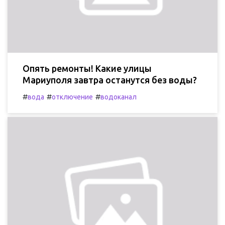
Опять ремонты! Какие улицы
Мариуполя завтра останутся без воды?
#
#
#
вода
отключение
водоканал