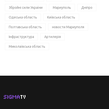
Збройні сили України
Мариуполь
Дніпро
Одеська область
Київська область
Полтавська область
новости Мариуполя
Інфраструктура
Артилерія
Миколаївська область
SIGMA
TV