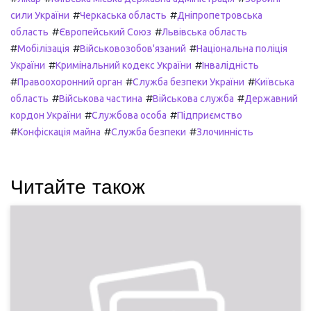
#
#
сили України
Черкаська область
Дніпропетровська
#
#
область
Європейський Союз
Львівська область
#
#
#
Мобілізація
Військовозобов'язаний
Національна поліція
#
#
України
Кримінальний кодекс України
Інвалідність
#
#
#
Правоохоронний орган
Служба безпеки України
Київська
#
#
#
область
Військова частина
Військова служба
Державний
#
#
кордон України
Службова особа
Підприємство
#
#
#
Конфіскація майна
Служба безпеки
Злочинність
Читайте також