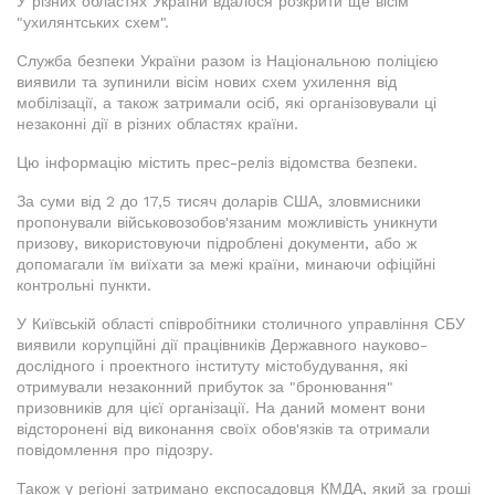
У різних областях України вдалося розкрити ще вісім
"ухилянтських схем".
Служба безпеки України разом із Національною поліцією
виявили та зупинили вісім нових схем ухилення від
мобілізації, а також затримали осіб, які організовували ці
незаконні дії в різних областях країни.
Цю інформацію містить прес-реліз відомства безпеки.
За суми від 2 до 17,5 тисяч доларів США, зловмисники
пропонували військовозобов'язаним можливість уникнути
призову, використовуючи підроблені документи, або ж
допомагали їм виїхати за межі країни, минаючи офіційні
контрольні пункти.
У Київській області співробітники столичного управління СБУ
виявили корупційні дії працівників Державного науково-
дослідного і проектного інституту містобудування, які
отримували незаконний прибуток за "бронювання"
призовників для цієї організації. На даний момент вони
відсторонені від виконання своїх обов'язків та отримали
повідомлення про підозру.
Також у регіоні затримано експосадовця КМДА, який за гроші