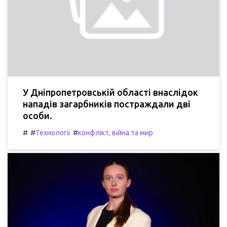
У Дніпропетровській області внаслідок
нападів загарбників постраждали дві
особи.
#
#
#
Технології
конфлікт, війна та мир