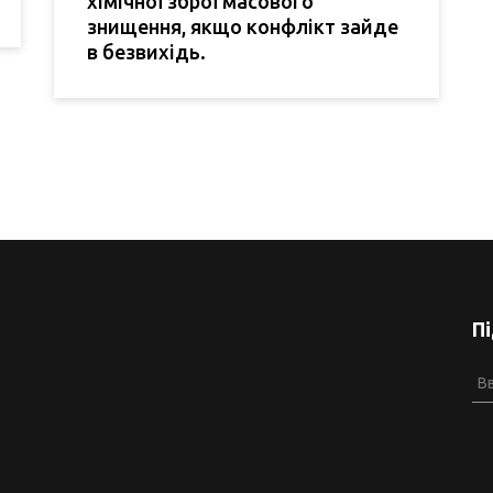
хімічної зброї масового
знищення, якщо конфлікт зайде
в безвихідь.
П