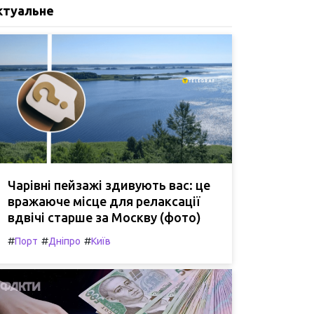
ктуальне
Чарівні пейзажі здивують вас: це
вражаюче місце для релаксації
вдвічі старше за Москву (фото)
#
#
#
Порт
Дніпро
Київ