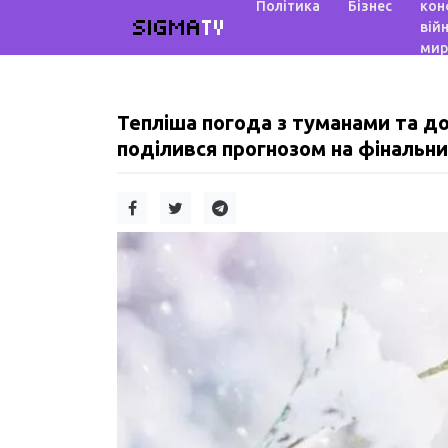
Політика
Бізнес
кон
SIGMA
TV
війн
мир
Тепліша погода з туманами та д
поділився прогнозом на фінальни