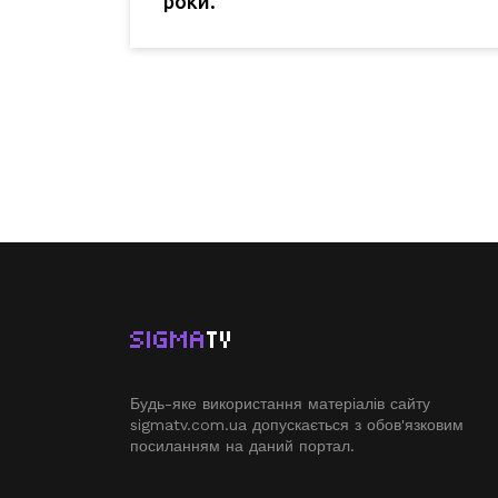
роки.
SIGMA
TV
Будь-яке використання матеріалів сайту
sigmatv.com.ua допускається з обов'язковим
посиланням на даний портал.