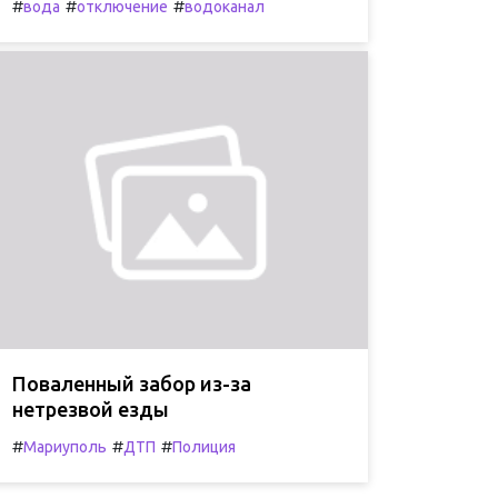
#
#
#
вода
отключение
водоканал
Поваленный забор из-за
нетрезвой езды
#
#
#
Мариуполь
ДТП
Полиция