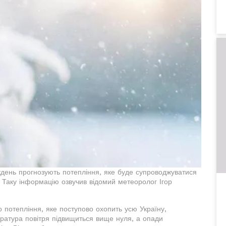
иждень прогнозують потепління, яке буде супроводжуватися
Таку інформацію озвучив відомий метеоролог Ігор
 потепління, яке поступово охопить усю Україну,
пература повітря підвищиться вище нуля, а опади