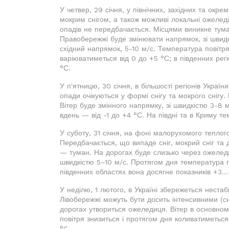
У четвер, 29 січня, у північних, західних та окр
мокрим снігом, а також можливі локальні ожеледі
опадів не передбачається. Місцями виникне тума
Правобережжі буде змінювати напрямок, зі швидкі
східний напрямок, 5-10 м/с. Температура повітря
варіюватиметься від 0 до +5 °С; в південних регі
°С.
У п'ятницю, 30 січня, в більшості регіонів Україн
опади очікуються у формі снігу та мокрого снігу
Вітер буде змінного напрямку, зі швидкістю 3-8 
вдень — від -1 до +4 °С. На півдні та в Криму те
У суботу, 31 січня, на фоні малорухомого теплого
Передбачається, що випаде сніг, мокрий сніг та
— туман. На дорогах буде слизько через ожеледиц
швидкістю 5–10 м/с. Протягом дня температура по
південних областях вона досягне показників +3...
У неділю, 1 лютого, в Україні збережеться нестаб
Лівобережжі можуть бути досить інтенсивними (с
дорогах утвориться ожеледиця. Вітер в основному
повітря знизиться і протягом дня коливатиметься 
°C.