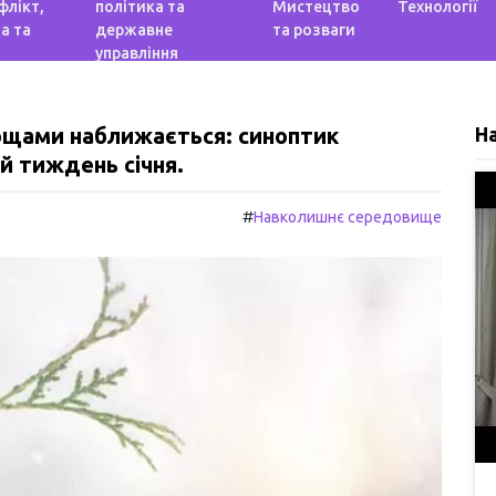
флікт,
політика та
Мистецтво
Технології
а та
державне
та розваги
управління
ощами наближається: синоптик
Н
й тиждень січня.
#
Навколишнє середовище