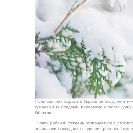
Після значних морозів в Україні на наступний т
туманами та опадами, переважно у формі дощу. 
Кібальчич.
"Новий робочий тиждень розпочнеться з істотного
починаючи із західних і південних регіонів. Тем