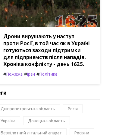
Дрони вирушають у наступ
проти Росії, в той час як в Україні
готуються заходи підтримки
для підприємств після нападів.
Хроніка конфлікту - день 1625.
#
#
#
Пожежа
Іран
Політика
еги
Дніпропетровська область
Росія
Україна
Донецька область
Безпілотний літальний апарат
Росіяни