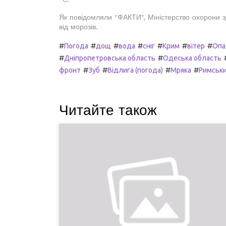
Як повідомляли "ФАКТИ", Міністерство охорони з
від морозів.
#
#
#
#
#
#
#
Погода
дощ
вода
сніг
Крим
вітер
Опа
#
#
Дніпропетровська область
Одеська область
#
#
#
#
фронт
Зуб
Відлига (погода)
Мряка
Римськи
Читайте також