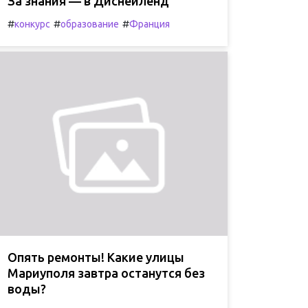
За знания — в Диснейленд
#
#
#
конкурс
образование
Франция
Опять ремонты! Какие улицы
Мариуполя завтра останутся без
воды?