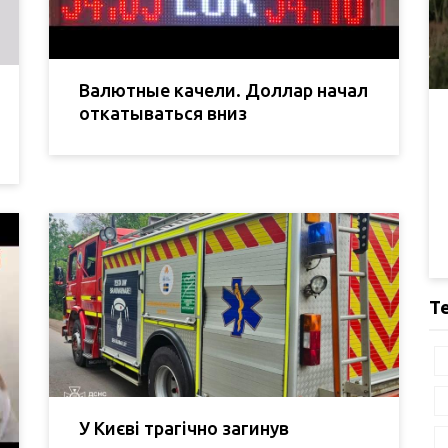
Валютные качели. Доллар начал
откатываться вниз
Т
У Києві трагічно загинув