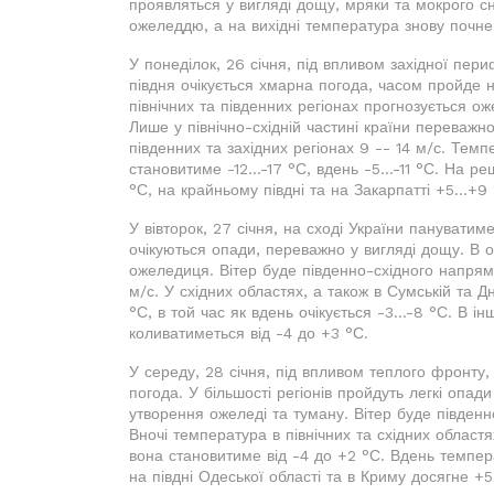
проявляться у вигляді дощу, мряки та мокрого с
ожеледдю, а на вихідні температура знову почне 
У понеділок, 26 січня, під впливом західної пер
півдня очікується хмарна погода, часом пройде н
північних та південних регіонах прогнозується 
Лише у північно-східній частині країни переважно 
південних та західних регіонах 9 -- 14 м/с. Темпе
становитиме -12...-17 °С, вдень -5...-11 °С. На реш
°С, на крайньому півдні та на Закарпатті +5...+9 
У вівторок, 27 січня, на сході України пануватим
очікуються опади, переважно у вигляді дощу. В 
ожеледиця. Вітер буде південно-східного напрямку
м/с. У східних областях, а також в Сумській та Д
°С, в той час як вдень очікується -3...-8 °С. В 
коливатиметься від -4 до +3 °С.
У середу, 28 січня, під впливом теплого фронту,
погода. У більшості регіонів пройдуть легкі опад
утворення ожеледі та туману. Вітер буде південно
Вночі температура в північних та східних областя
вона становитиме від -4 до +2 °С. Вдень темпера
на півдні Одеської області та в Криму досягне +5.