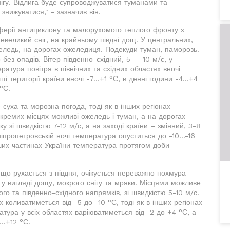
нігу. Відлига буде супроводжуватися туманами та
знижуватися," - зазначив він.
иферії антициклону та малорухомого теплого фронту з
евеликий сніг, на крайньому півдні дощ. У центральних,
ожеледь, на дорогах ожеледиця. Подекуди туман, паморозь.
без опадів. Вітер південно-східний, 5 -- 10 м/с, у
ратура повітря в північних та східних областях вночі
ті території країни вночі -7...+1 °С, в денні години -4...+4
°С.
е суха та морозна погода, тоді як в інших регіонах
окремих місцях можливі ожеледь і туман, а на дорогах –
 зі швидкістю 7-12 м/с, а на заході країни – змінний, 3-8
ніпропетровській ночі температура опуститься до -10...-16
інших частинах України температура протягом доби
 що рухається з півдня, очікується переважно похмура
и у вигляді дощу, мокрого снігу та мряки. Місцями можливе
го та південно-східного напрямків, зі швидкістю 5-10 м/с.
х коливатиметься від -5 до -10 °С, тоді як в інших регіонах
тура у всіх областях варіюватиметься від -2 до +4 °С, а
..+12 °С.