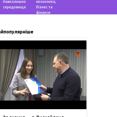
Навколишнє
економіка,
середовище
бізнес та
фінанси
айпопулярніше