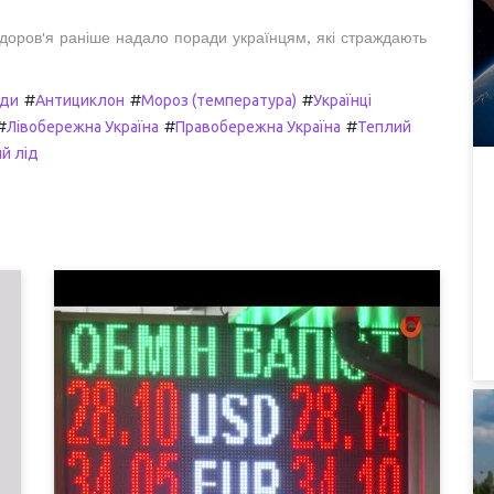
доров'я раніше надало поради українцям, які страждають
#
#
#
ди
Антициклон
Мороз (температура)
Українці
#
#
#
Лівобережна Україна
Правобережна Україна
Теплий
й лід