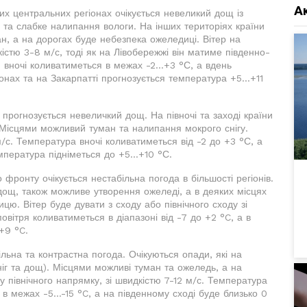
А
емих центральних регіонах очікується невеликий дощ із
 та слабке налипання вологи. На інших територіях країни
н, а на дорогах буде небезпека ожеледиці. Вітер на
стю 3-8 м/с, тоді як на Лівобережжі він матиме південно-
 вночі коливатиметься в межах -2...+3 °С, а вдень
онах та на Закарпатті прогнозується температура +5...+11
и прогнозується невеличкий дощ. На півночі та заході країни
. Місцями можливий туман та налипання мокрого снігу.
м/с. Температура вночі коливатиметься від -2 до +3 °С, а
мпература підніметься до +5...+10 °С.
 фронту очікується нестабільна погода в більшості регіонів.
 дощ, також можливе утворення ожеледі, а в деяких місцях
ю. Вітер буде дувати з сходу або північного сходу зі
вітря коливатиметься в діапазоні від -7 до +2 °C, а в
+9 °C.
ільна та контрастна погода. Очікуються опади, які на
ніг та дощ). Місцями можливі туман та ожеледь, а на
 північного напрямку, зі швидкістю 7-12 м/с. Температура
в межах -5...-15 °C, а на південному сході буде близько 0