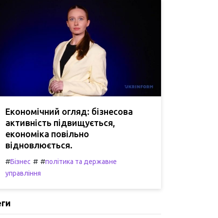
Економічний огляд: бізнесова
активність підвищується,
економіка повільно
відновлюється.
#
#
#
Бізнес
політика та державне
управління
еги