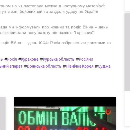
таном на 21 листопада можна в наступному матеріалі:
туп в зоні бойових дій та завдали удару по Україні
пада ми інформували про новини та події: Війна – день
а використали нову ракету під назвою 'Горішник'."
ляції: Війна — день 1004: Росія озброюється ракетами та
#
#
#
#
ть
Росія
Курахове
Курська область
Росіяни
#
#
#
ьний апарат
Брянська область
Північна Корея
Суджа