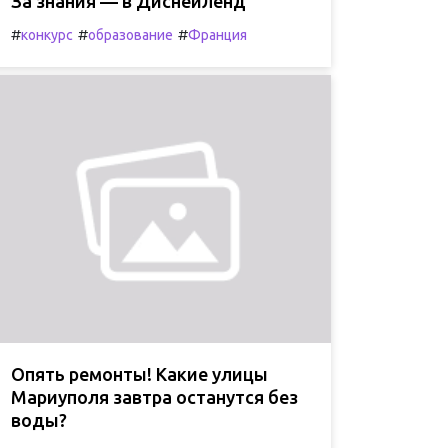
За знания — в Диснейленд
#
#
#
конкурс
образование
Франция
Опять ремонты! Какие улицы
Мариуполя завтра останутся без
воды?