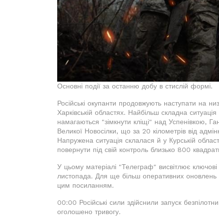
Основні події за останню добу в стислій формі.
Російські окупанти продовжують наступати на низ
Харківській областях. Найбільш складна ситуація 
намагаються "зімкнути кліщі" над Успенівкою, Га
Великої Новосілки, що за 20 кілометрів від адмі
Напружена ситуація склалася й у Курській област
повернути під свій контроль близько 800 квадратн
У цьому матеріалі "Телеграф" висвітлює ключові
листопада. Для ще більш оперативних оновлень
цим посиланням.
00:00 Російські сили здійснили запуск безпілотник
оголошено тривогу.