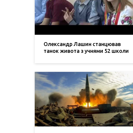
Олександр Лашин станцював
танок живота з учнями 52 школи