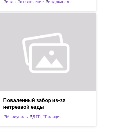
#
#
#
вода
отключение
водоканал
Поваленный забор из-за
нетрезвой езды
#
#
#
Мариуполь
ДТП
Полиция