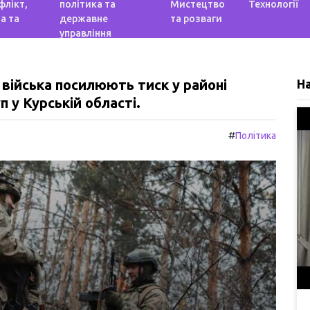
флікт,
політика та
Мистецтво
Технології
а та
державне
та розваги
управління
і війська посилюють тиск у районі
Н
 у Курській області.
#
Політика