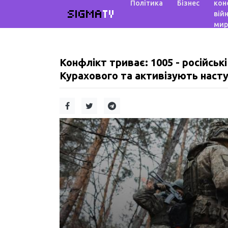
Політика
Бізнес
кон
SIGMA
TV
війн
мир
Конфлікт триває: 1005 - російськ
Курахового та активізують наступ