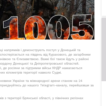
ці напрямків і демонструють поступ у Донецькій та
спостерігається на південь від Курахового, де загарбники
ннівкою та Єлизаветвкою. Важкі бої також йдуть у районі
нкордону Донецької та Дніпропетровської областей.
і, де росіяни за підтримки військ КНДР намагаються
их кілометрів території навколо Суджі.
 новини України та міжнародної арени станом на 24
 приєднуйтесь до нашого Telegram-каналу, перейшовши за
ів з території Брянської області, у північних регіонах