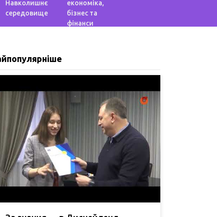
Навколишнє
економіка,
середовище
бізнес та
фінанси
айпопулярніше