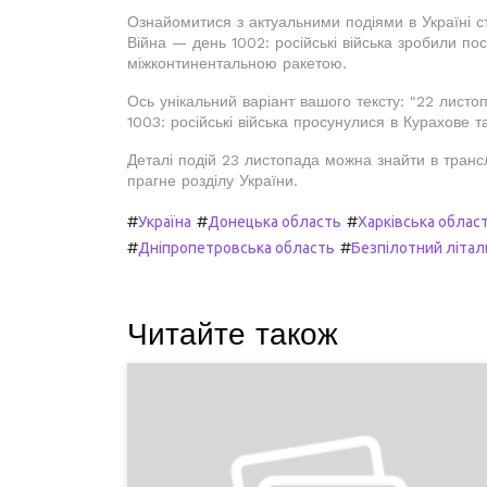
Ознайомитися з актуальними подіями в Україні с
Війна — день 1002: російські війська зробили пос
міжконтинентальною ракетою.
Ось унікальний варіант вашого тексту: "22 листо
1003: російські війська просунулися в Курахове т
Деталі подій 23 листопада можна знайти в транс
прагне розділу України.
#
#
#
Україна
Донецька область
Харківська облас
#
#
Дніпропетровська область
Безпілотний літал
Читайте також