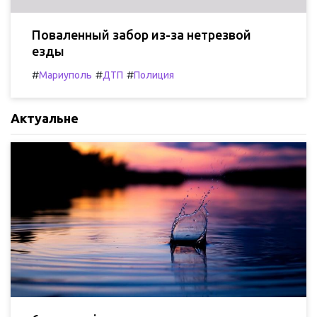
Поваленный забор из-за нетрезвой
езды
#
#
#
Мариуполь
ДТП
Полиция
Актуальне