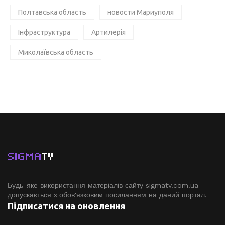
Полтавська область
новости Мариуполя
Інфраструктура
Артилерія
Миколаївська область
SIGMA
TV
Будь-яке використання матеріалів сайту sigmatv.com.ua
допускається з обов'язковим посиланням на даний портал.
Підписатися на оновлення