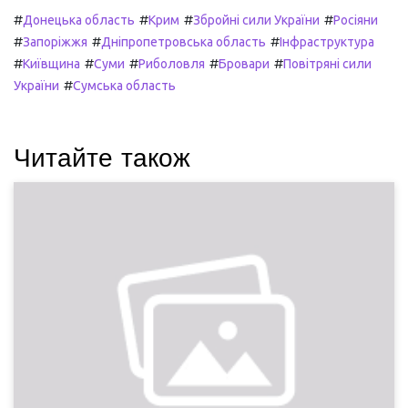
#
#
#
#
Донецька область
Крим
Збройні сили України
Росіяни
#
#
#
Запоріжжя
Дніпропетровська область
Інфраструктура
#
#
#
#
#
Київщина
Суми
Риболовля
Бровари
Повітряні сили
#
України
Сумська область
Читайте також