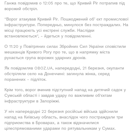
Ганжа повідомив о 12:05 про те, що Кривий Ріг потрапив під
ворожий обстріл.
"Ворог атакував Кривий Ріг. Пошкоджений обʼєкт промислової
інфраструктури. Попередньо, минулося без постраждалих. На
місці працюють усі екстрені служби. Наслідки
встановлюються", - йдеться у повідомленні.
О 11:20 у Повітряних силах Збройних Сил України сповістили
мешканців Кривого Рогу про те, що в напрямку міста
рухається група ворожих ударних дронів.
Як повідомляв OBOZ.UA, напередодні, 21 березня, окупанти
обстріляли село на Донеччині: загинула жінка, серед
поранених - підліток.
Крім того, ворог вчинив підступний напад на дитячий садок у
Сумській області і завдав удару по важливим об'єктам
інфраструктури в Запоріжжі.
У ніч напередодні 22 березня російські війська здійснили
напад на Київську область, внаслідок чого постраждали три
підприємства в Броварах, а також відзначилися
цілеспрямованими ударами по рятувальникам у Сумах.