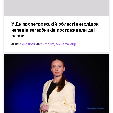
У Дніпропетровській області внаслідок
нападів загарбників постраждали дві
особи.
#
#
#
Технології
конфлікт, війна та мир