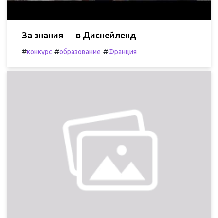
За знания — в Диснейленд
#
#
#
конкурс
образование
Франция