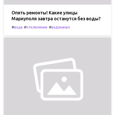
Опять ремонты! Какие улицы
Мариуполя завтра останутся без воды?
#
#
#
вода
отключение
водоканал