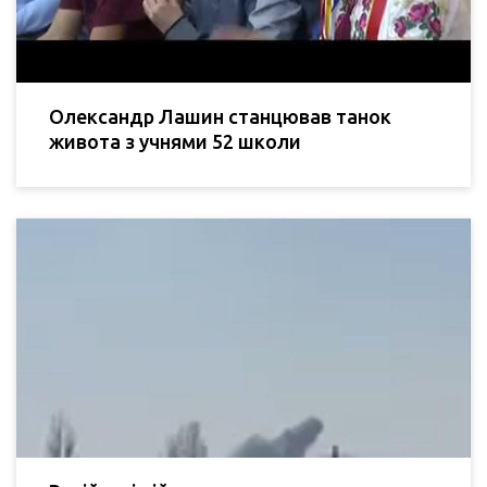
Олександр Лашин станцював танок
живота з учнями 52 школи