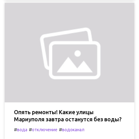
Опять ремонты! Какие улицы
Мариуполя завтра останутся без воды?
#
#
#
вода
отключение
водоканал