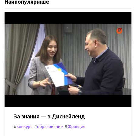
Найпопулярніше
За знания — в Диснейленд
#
#
#
конкурс
образование
Франция