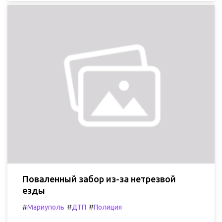
Поваленный забор из-за нетрезвой
езды
#
#
#
Мариуполь
ДТП
Полиция