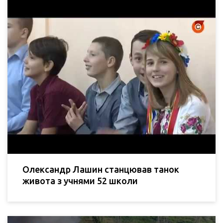
Олександр Лашин станцював танок
живота з учнями 52 школи