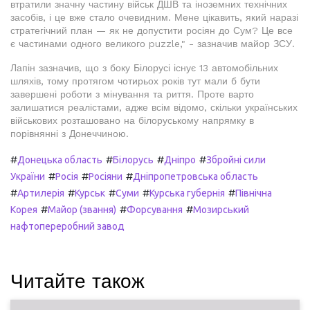
втратили значну частину військ ДШВ та іноземних технічних
засобів, і це вже стало очевидним. Мене цікавить, який наразі
стратегічний план — як не допустити росіян до Сум? Це все
є частинами одного великого puzzle," - зазначив майор ЗСУ.
Лапін зазначив, що з боку Білорусі існує 13 автомобільних
шляхів, тому протягом чотирьох років тут мали б бути
завершені роботи з мінування та риття. Проте варто
залишатися реалістами, адже всім відомо, скільки українських
військових розташовано на білоруському напрямку в
порівнянні з Донеччиною.
#
#
#
#
Донецька область
Білорусь
Дніпро
Збройні сили
#
#
#
України
Росія
Росіяни
Дніпропетровська область
#
#
#
#
#
Артилерія
Курськ
Суми
Курська губернія
Північна
#
#
#
Корея
Майор (звання)
Форсування
Мозирський
нафтопереробний завод
Читайте також