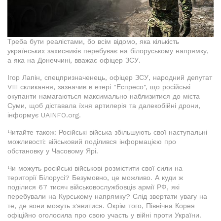
Треба бути реалістами, бо всім відомо, яка кількість
українських захисників перебуває на білоруському напрямку,
а яка на Донеччині, вважає офіцер ЗСУ.
Ігор Лапін, спецпризначенець, офіцер ЗСУ, народний депутат
VIII скликання, зазначив в етері "Еспресо", що російські
окупанти намагаються максимально наблизитися до міста
Суми, щоб діставала їхня артилерія та далекобійні дрони,
інформує UAINFO.org.
Читайте також: Російські війська збільшують свої наступальні
можливості: військовий поділився інформацією про
обстановку у Часовому Ярі.
Чи можуть російські військові розмістити свої сили на
території Білорусі? Безумовно, це можливо. А куди ж
поділися 67 тисяч військовослужбовців армії РФ, які
перебували на Курському напрямку? Слід звертати увагу на
те, де вони можуть з'явитися. Окрім того, Північна Корея
офіційно оголосила про свою участь у війні проти України.