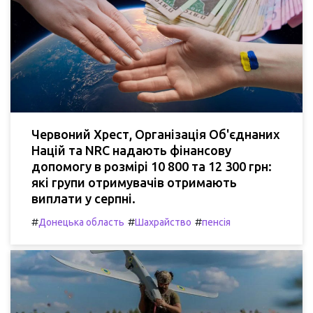
Червоний Хрест, Організація Об'єднаних
Націй та NRC надають фінансову
допомогу в розмірі 10 800 та 12 300 грн:
які групи отримувачів отримають
виплати у серпні.
#
#
#
Донецька область
Шахрайство
пенсія