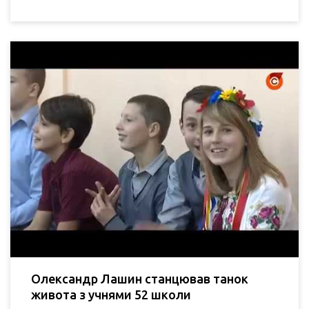
Олександр Лашин станцював танок
живота з учнями 52 школи