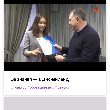
За знания — в Диснейленд
#
#
#
конкурс
образование
Франция