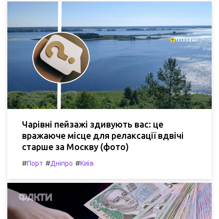
Чарівні пейзажі здивують вас: це
вражаюче місце для релаксації вдвічі
старше за Москву (фото)
#
#
#
Порт
Дніпро
Київ