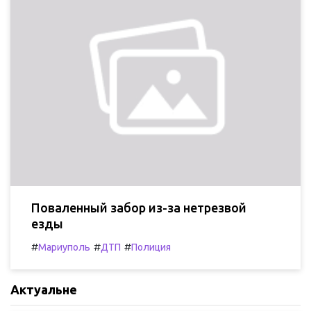
Поваленный забор из-за нетрезвой
езды
#
#
#
Мариуполь
ДТП
Полиция
Актуальне