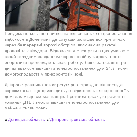
Повідомляється, що найбільше відновлень електропостачання
відбулося в Донеччині, де ситуація залишається критичною
через безперервні ворожі обстріли, включаючи ракетні,
дронові та авіаудари. Відновлення електрики в цих умовах є
вкрай складним завданням через постійну загрозу, проте
енергетики продовжують свою роботу. Лише за останні три
дні їм вдалося відновити електропостачання для 24,2 тисячі
домогосподарств у прифронтовій зоні.
Дніпропетровщина також регулярно страждає від наслідків
ворожих атак, що призводить до відключень електроенергії у
домівках місцевих мешканців. Протягом трьох діб ремонтні
команди ДТЕК змогли відновити електропостачання для
майже 4 тисяч осель.
#
#
Донецька область
Дніпропетровська область