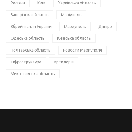
Росіяни
Київ
Харківська область
Запорізька область
Маріуполь
Збройні сили України
Мариуполь
Дніпро
Одеська область
Київська область
Полтавська область
новости Мариуполя
Інфраструктура
Артилерія
Миколаївська область