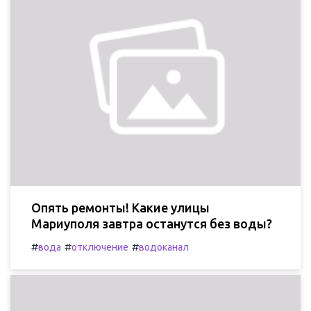
Опять ремонты! Какие улицы
Мариуполя завтра останутся без воды?
#
#
#
вода
отключение
водоканал