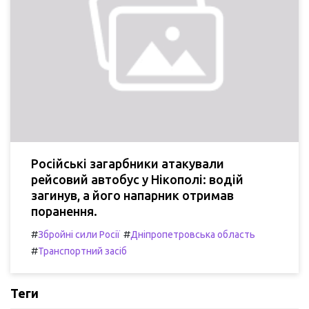
Російські загарбники атакували
рейсовий автобус у Нікополі: водій
загинув, а його напарник отримав
поранення.
#
#
Збройні сили Росії
Дніпропетровська область
#
Транспортний засіб
Теги