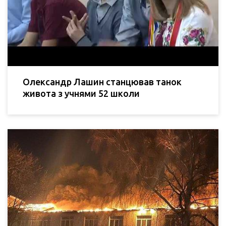
Олександр Лашин станцював танок
живота з учнями 52 школи