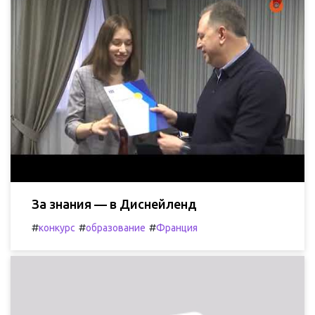
За знания — в Диснейленд
#
#
#
конкурс
образование
Франция