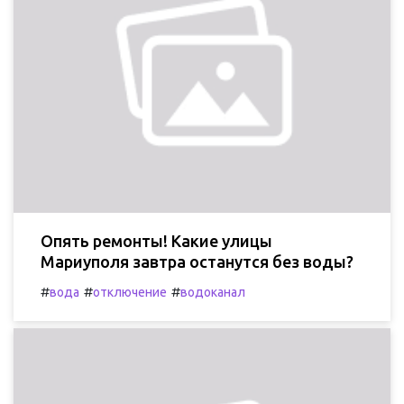
Опять ремонты! Какие улицы
Мариуполя завтра останутся без воды?
#
#
#
вода
отключение
водоканал