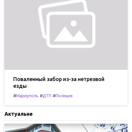
Поваленный забор из-за нетрезвой
езды
#
#
#
Мариуполь
ДТП
Полиция
Актуальне