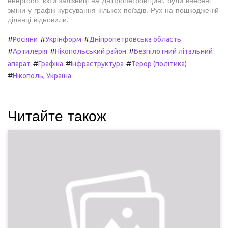
енергообʼєкти залізниці на Дніпропетровщині, були внесені
зміни у графік курсування кількох поїздів. Рух на пошкодженій
ділянці відновили.
#
#
#
Росіяни
Укрінформ
Дніпропетровська область
#
#
#
Артилерія
Нікопольський район
Безпілотний літальний
#
#
#
апарат
Графіка
Інфраструктура
Терор (політика)
#
Нікополь, Україна
Читайте також