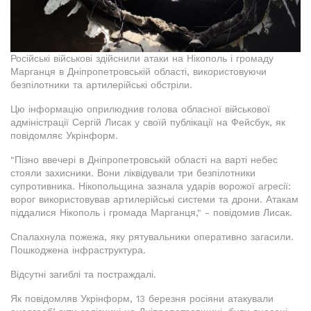
Російські військові здійснили атаки на Нікополь і громаду
Марганця в Дніпропетровській області, використовуючи
безпілотники та артилерійські обстріли.
Цю інформацію оприлюднив голова обласної військової
адміністрації Сергій Лисак у своїй публікації на Фейсбук, як
повідомляє Укрінформ.
"Пізно ввечері в Дніпропетровській області на варті небес
стояли захисники. Вони ліквідували три безпілотники
супротивника. Нікопольщина зазнала ударів ворожої агресії:
ворог використовував артилерійські системи та дрони. Атакам
піддалися Нікополь і громада Марганця," - повідомив Лисак.
Спалахнула пожежа, яку рятувальники оперативно загасили.
Пошкоджена інфраструктура.
Відсутні загиблі та постраждалі.
Як повідомляв Укрінформ, 13 березня росіяни атакували