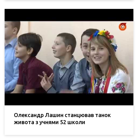
Олександр Лашин станцював танок
живота з учнями 52 школи