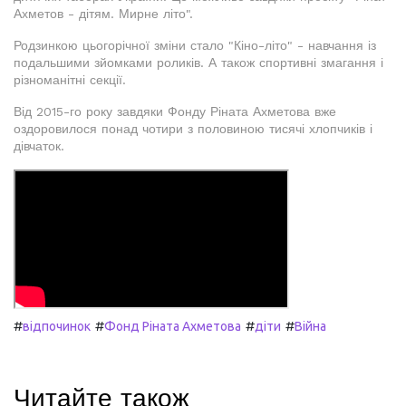
Ахметов - дітям. Мирне літо".
Родзинкою цьогорічної зміни стало "Кіно-літо" - навчання із
подальшими зйомками роликів. А також спортивні змагання і
різноманітні секції.
Від 2015-го року завдяки Фонду Ріната Ахметова вже
оздоровилося понад чотири з половиною тисячі хлопчиків і
дівчаток.
#
#
#
#
відпочинок
Фонд Ріната Ахметова
діти
Війна
Читайте також