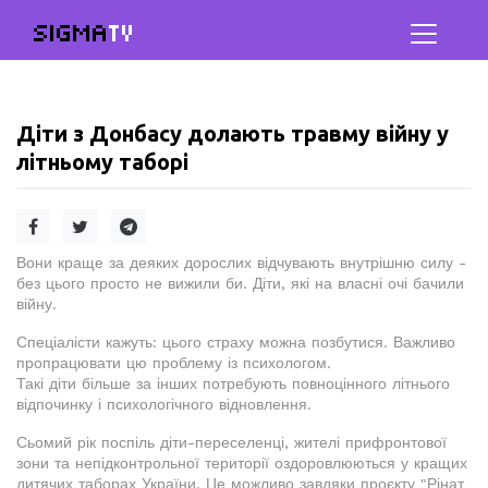
SIGMA
TV
Діти з Донбасу долають травму війну у
літньому таборі
Вони краще за деяких дорослих відчувають внутрішню силу -
без цього просто не вижили би. Діти, які на власні очі бачили
війну.
Спеціалісти кажуть: цього страху можна позбутися. Важливо
пропрацювати цю проблему із психологом.
Такі діти більше за інших потребують повноцінного літнього
відпочинку і психологічного відновлення.
Сьомий рік поспіль діти-переселенці, жителі прифронтової
зони та непідконтрольної території оздоровлюються у кращих
дитячих таборах України. Це можливо завдяки проєкту "Рінат