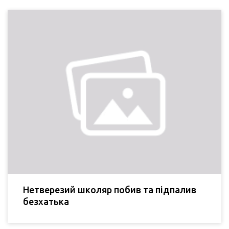
Нетверезий школяр побив та підпалив
безхатька