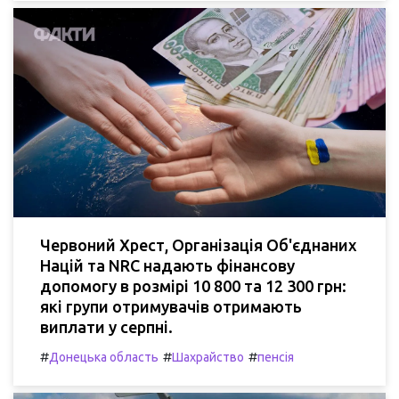
Червоний Хрест, Організація Об'єднаних
Націй та NRC надають фінансову
допомогу в розмірі 10 800 та 12 300 грн:
які групи отримувачів отримають
виплати у серпні.
#
#
#
Донецька область
Шахрайство
пенсія