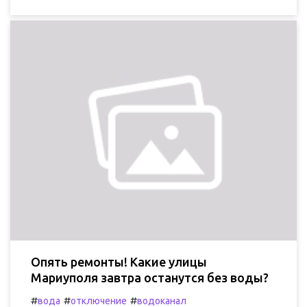
Опять ремонты! Какие улицы
Мариуполя завтра останутся без воды?
#
#
#
вода
отключение
водоканал