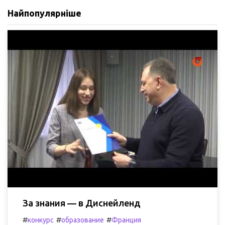
Найпопулярніше
За знания — в Диснейленд
#
#
#
конкурс
образование
Франция