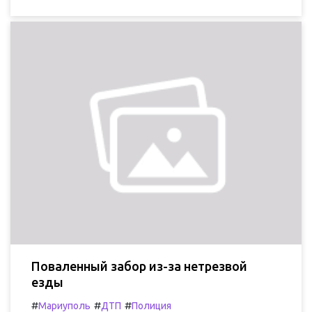
Поваленный забор из-за нетрезвой
езды
#
#
#
Мариуполь
ДТП
Полиция