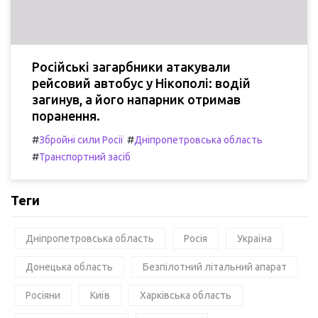
Російські загарбники атакували
рейсовий автобус у Нікополі: водій
загинув, а його напарник отримав
поранення.
#
#
Збройні сили Росії
Дніпропетровська область
#
Транспортний засіб
Теги
Дніпропетровська область
Росія
Україна
Донецька область
Безпілотний літальний апарат
Росіяни
Київ
Харківська область