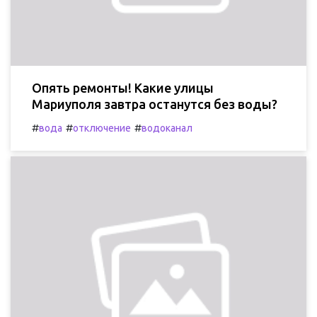
Опять ремонты! Какие улицы
Мариуполя завтра останутся без воды?
#
#
#
вода
отключение
водоканал