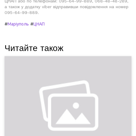
ЦНАП або по телефонам: 095-64-99-889, 068-48-48-289,
а також у додатку viber відправивши повідомлення на номер
095-64-99-889.
#
#
Маріуполь
ЦНАП
Читайте також