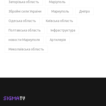
Запорізька область
Маріуполь
Збройні сили України
Мариуполь
Дніпро
Одеська область
Київська область
Полтавська область
Інфраструктура
новости Мариуполя
Артилерія
Миколаївська область
SIGMA
TV