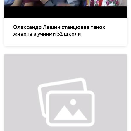
Олександр Лашин станцював танок
живота з учнями 52 школи