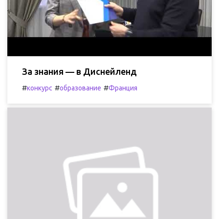
За знания — в Диснейленд
#
#
#
конкурс
образование
Франция