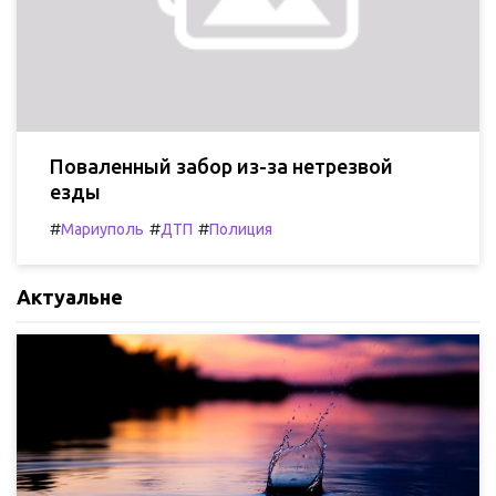
Поваленный забор из-за нетрезвой
езды
#
#
#
Мариуполь
ДТП
Полиция
Актуальне