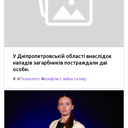
У Дніпропетровській області внаслідок
нападів загарбників постраждали дві
особи.
#
#
#
Технології
конфлікт, війна та мир