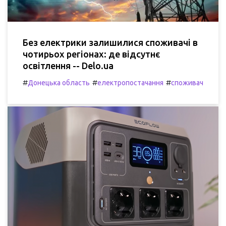
Без електрики залишилися споживачі в
чотирьох регіонах: де відсутнє
освітлення -- Delo.ua
#
#
#
Донецька область
електропостачання
споживач