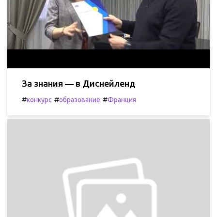
За знания — в Диснейленд
#
#
#
конкурс
образование
Франция