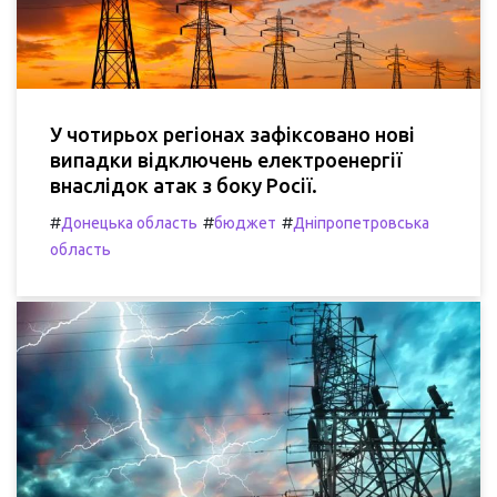
У чотирьох регіонах зафіксовано нові
випадки відключень електроенергії
внаслідок атак з боку Росії.
#
#
#
Донецька область
бюджет
Дніпропетровська
область