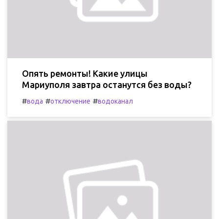
Опять ремонты! Какие улицы
Мариуполя завтра останутся без воды?
#
#
#
вода
отключение
водоканал