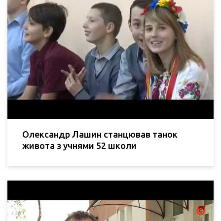
Олександр Лашин станцював танок
живота з учнями 52 школи