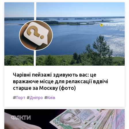
Чарівні пейзажі здивують вас: це
вражаюче місце для релаксації вдвічі
старше за Москву (фото)
#
#
#
Порт
Дніпро
Київ