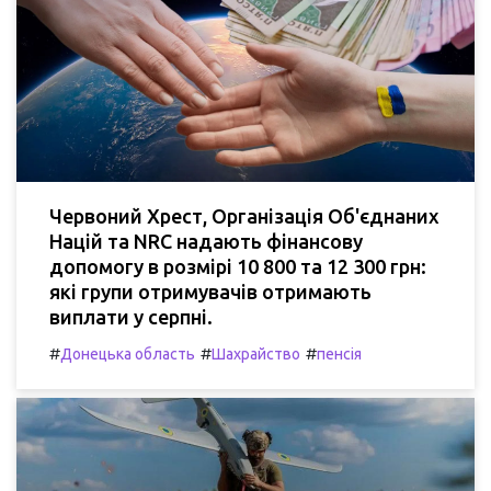
Червоний Хрест, Організація Об'єднаних
Націй та NRC надають фінансову
допомогу в розмірі 10 800 та 12 300 грн:
які групи отримувачів отримають
виплати у серпні.
#
#
#
Донецька область
Шахрайство
пенсія