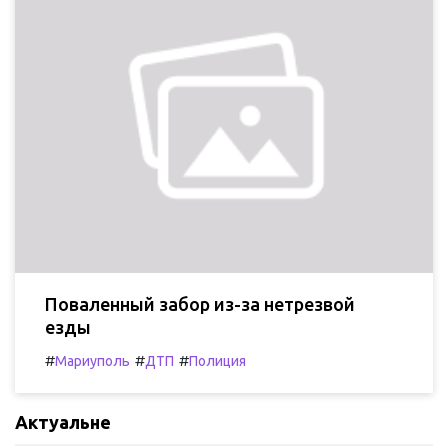
Поваленный забор из-за нетрезвой
езды
#
#
#
Мариуполь
ДТП
Полиция
Актуальне