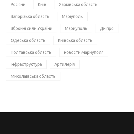
Росіяни
Київ
Харківська область
Запорізька область
Маріуполь
Збройні сили України
Мариуполь
Дніпро
Одеська область
Київська область
Полтавська область
новости Мариуполя
Інфраструктура
Артилерія
Миколаївська область