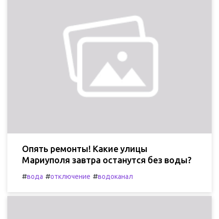
Опять ремонты! Какие улицы
Мариуполя завтра останутся без воды?
#
#
#
вода
отключение
водоканал