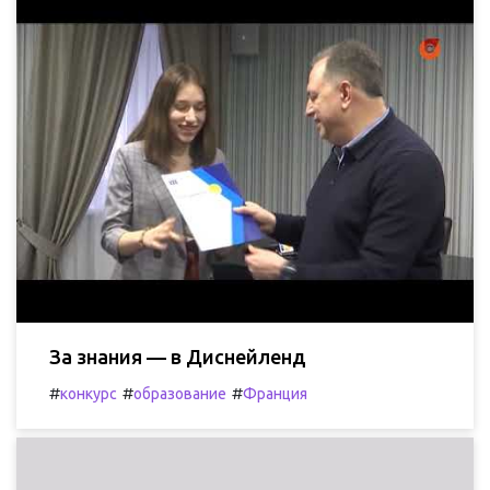
За знания — в Диснейленд
#
#
#
конкурс
образование
Франция