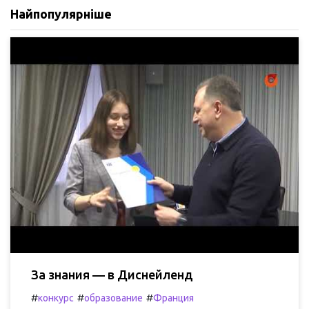
Найпопулярніше
За знания — в Диснейленд
#
#
#
конкурс
образование
Франция