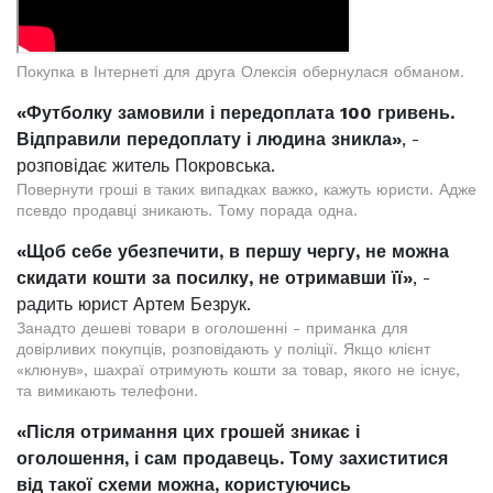
Покупка в Інтернеті для друга Олексія обернулася обманом.
«Футболку замовили і передоплата 100 гривень.
Відправили передоплату і людина зникла»
, -
розповідає житель Покровська.
Повернути гроші в таких випадках важко, кажуть юристи. Адже
псевдо продавці зникають. Тому порада одна.
«Щоб себе убезпечити, в першу чергу, не можна
скидати кошти за посилку, не отримавши її»
, -
радить юрист Артем Безрук.
Занадто дешеві товари в оголошенні - приманка для
довірливих покупців, розповідають у поліції. Якщо клієнт
«клюнув», шахраї отримують кошти за товар, якого не існує,
та вимикають телефони.
«Після отримання цих грошей зникає і
оголошення, і сам продавець. Тому захиститися
від такої схеми можна, користуючись