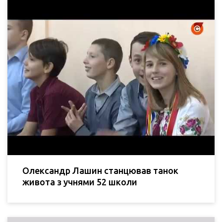
Олександр Лашин станцював танок
живота з учнями 52 школи