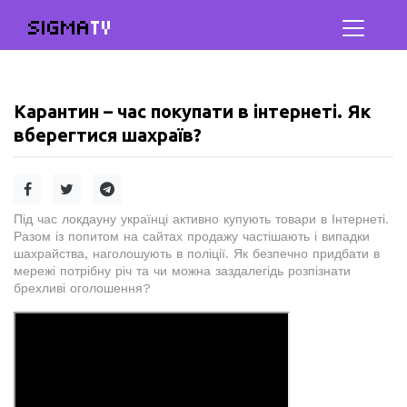
SIGMA
TV
Карантин – час покупати в інтернеті. Як
вберегтися шахраїв?
Під час локдауну українці активно купують товари в Інтернеті.
Разом із попитом на сайтах продажу частішають і випадки
шахрайства, наголошують в поліції. Як безпечно придбати в
мережі потрібну річ та чи можна заздалегідь розпізнати
брехливі оголошення?