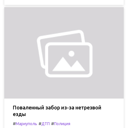
Поваленный забор из-за нетрезвой
езды
#
#
#
Мариуполь
ДТП
Полиция