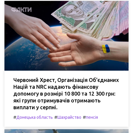
Червоний Хрест, Організація Об'єднаних
Націй та NRC надають фінансову
допомогу в розмірі 10 800 та 12 300 грн:
які групи отримувачів отримають
виплати у серпні.
#
#
#
Донецька область
Шахрайство
пенсія