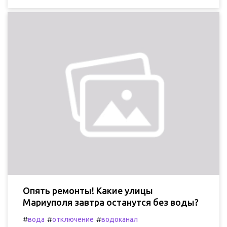
Опять ремонты! Какие улицы
Мариуполя завтра останутся без воды?
#
#
#
вода
отключение
водоканал