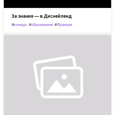
За знания — в Диснейленд
#
#
#
конкурс
образование
Франция