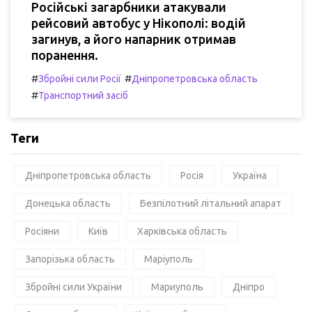
Російські загарбники атакували
рейсовий автобус у Нікополі: водій
загинув, а його напарник отримав
поранення.
#
#
Збройні сили Росії
Дніпропетровська область
#
Транспортний засіб
Теги
Дніпропетровська область
Росія
Україна
Донецька область
Безпілотний літальний апарат
Росіяни
Київ
Харківська область
Запорізька область
Маріуполь
Збройні сили України
Мариуполь
Дніпро