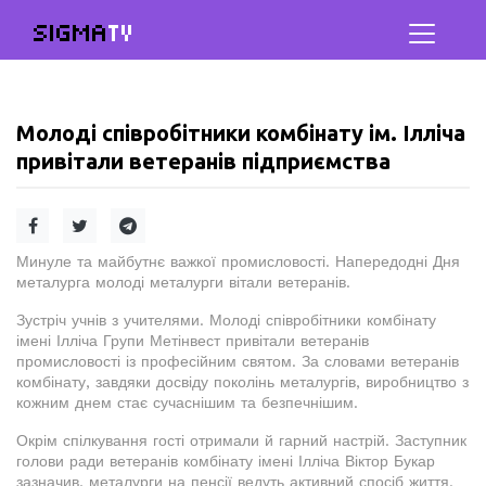
SIGMA
TV
Молоді співробітники комбінату ім. Ілліча
привітали ветеранів підприємства
Минуле та майбутнє важкої промисловості. Напередодні Дня
металурга молоді металурги вітали ветеранів.
Зустріч учнів з учителями. Молоді співробітники комбінату
імені Ілліча Групи Метінвест привітали ветеранів
промисловості із професійним святом. За словами ветеранів
комбінату, завдяки досвіду поколінь металургів, виробництво з
кожним днем стає сучаснішим та безпечнішим.
Окрім спілкування гості отримали й гарний настрій. Заступник
голови ради ветеранів комбінату імені Ілліча Віктор Букар
зазначив, металурги на пенсії ведуть активний спосіб життя.