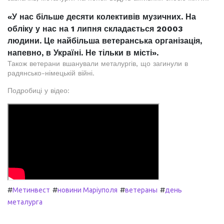
«У нас більше десяти колективів музичних. На
обліку у нас на 1 липня складається 20003
людини. Це найбільша ветеранська організація,
напевно, в Україні. Не тільки в місті».
Також ветерани вшанували металургів, що загинули в
радянсько-німецькій війні.
Подробиці у відео:
#
#
#
#
Метинвест
новини Маріуполя
ветераны
день
металурга