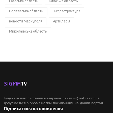
Одеська область
Київська область
Полтавська область
Інфраструктура
новости Мариуполя
Артилерія
Миколаївська область
SIGMA
TV
Будь-яке використання матеріалів сайту sigmatv.com.ua
допускається з обов'язковим посиланням на даний портал.
Підписатися на оновлення