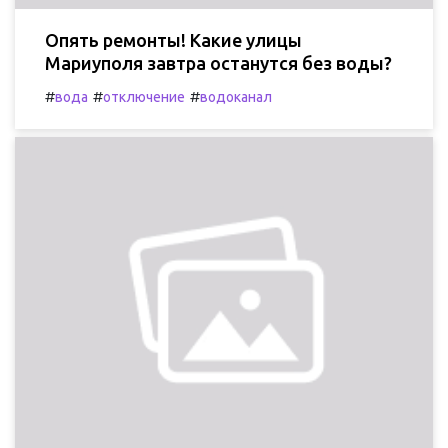
Опять ремонты! Какие улицы
Мариуполя завтра останутся без воды?
#
#
#
вода
отключение
водоканал