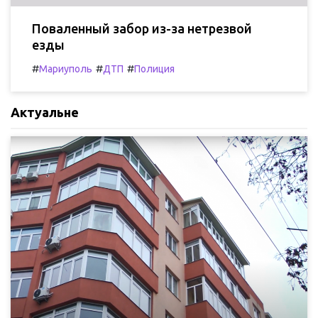
Поваленный забор из-за нетрезвой
езды
#
#
#
Мариуполь
ДТП
Полиция
Актуальне