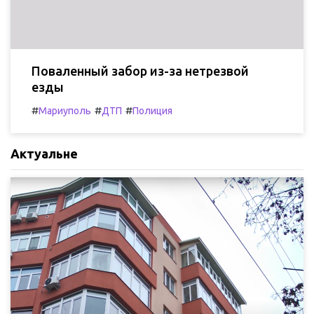
Поваленный забор из-за нетрезвой
езды
#
#
#
Мариуполь
ДТП
Полиция
Актуальне