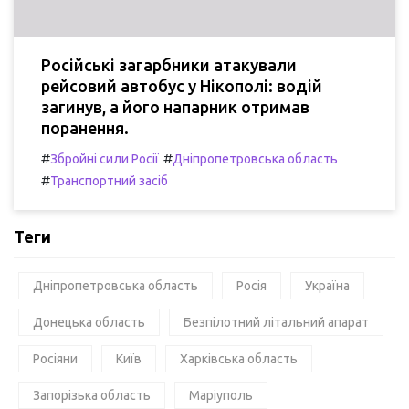
Російські загарбники атакували
рейсовий автобус у Нікополі: водій
загинув, а його напарник отримав
поранення.
#
#
Збройні сили Росії
Дніпропетровська область
#
Транспортний засіб
Теги
Дніпропетровська область
Росія
Україна
Донецька область
Безпілотний літальний апарат
Росіяни
Київ
Харківська область
Запорізька область
Маріуполь