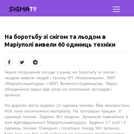
SIGMA
TV
На боротьбу зі снігом та льодом в
Маріуполі вивели 60 одиниць техніки
Через погіршення погоди з ранку на боротьбу зі снігом і
льодом вивели людей і техніку КП «Комунальник», ККП
«Маріупольавтодор» і МКП Зеленого будівництва. Через
обледеніння зараз йде упор на посипання тротуарів і
зупинок.
На дорогах міста задіяно 23 одиниці техніки. Вже використано
409 тонн посипочного матеріалу. На тротуарах працює 31
одиниця техніки. Задіяно 183 людини. Зупинкові павільйони в
зоні відповідальності Маріупольавтодора. Задіяно 27 осіб і 5
одиниць техніки. Очищено і посипано понад 160 зупинок.
Крім того ще 180 осіб займаються посипкою прибудинкових