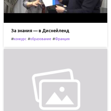
За знания — в Диснейленд
#
#
#
конкурс
образование
Франция