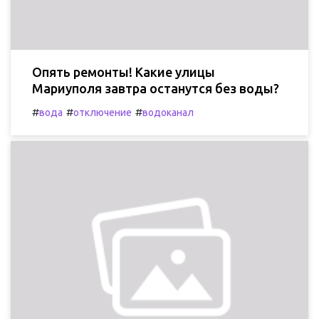
Опять ремонты! Какие улицы
Мариуполя завтра останутся без воды?
#
#
#
вода
отключение
водоканал