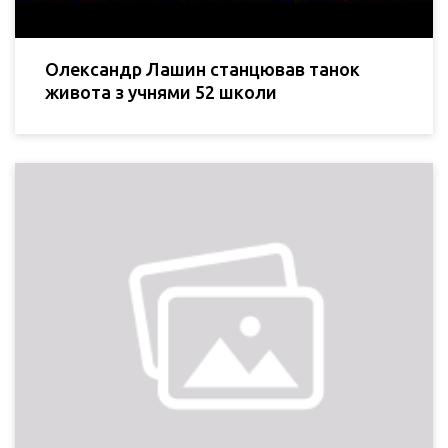
Олександр Лашин станцював танок
живота з учнями 52 школи