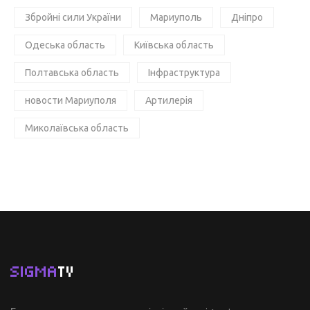
Збройні сили України
Мариуполь
Дніпро
Одеська область
Київська область
Полтавська область
Інфраструктура
новости Мариуполя
Артилерія
Миколаївська область
SIGMA
TV