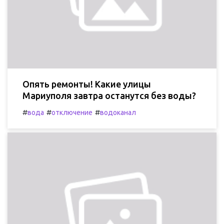
Опять ремонты! Какие улицы
Мариуполя завтра останутся без воды?
#
#
#
вода
отключение
водоканал