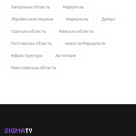
Запорізька область
Маріуполь
Збройні сили України
Мариуполь
Дніпро
Одеська область
Київська область
Полтавська область
новости Мариуполя
Інфраструктура
Артилерія
Миколаївська область
SIGMA
TV