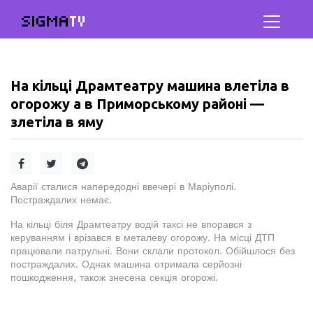
SIGMA
TV
На кільці Драмтеатру машина влетіла в
огорожу а в Приморському районі —
злетіла в яму
Аварії сталися напередодні ввечері в Маріуполі.
Постраждалих немає.
На кільці біля Драмтеатру водій таксі не впорався з
керуванням і врізався в металеву огорожу. На місці ДТП
працювали патрульні. Вони склали протокол. Обійшлося без
постраждалих. Однак машина отримала серйозні
пошкодження, також знесена секція огорожі.