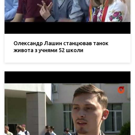
Олександр Лашин станцював танок
живота з учнями 52 школи