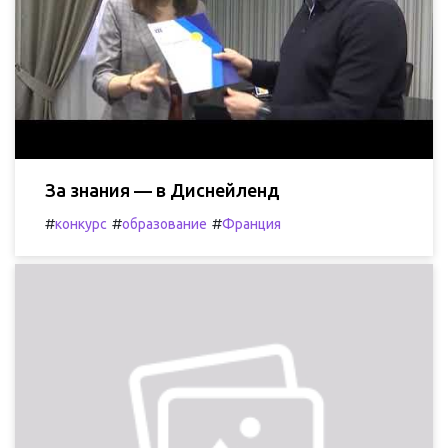
За знания — в Диснейленд
#
#
#
конкурс
образование
Франция