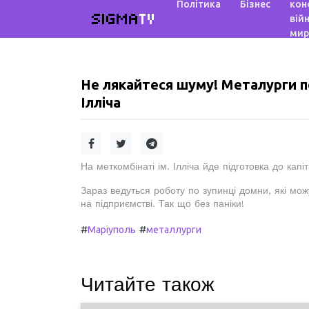
Політика
Бізнес
кон
SIGMA
TV
війн
мир
Не лякайтеся шуму! Металурги по
Ілліча
На меткомбінаті ім. Ілліча йде підготовка до кап
Зараз ведуться роботу по зупинці домни, які м
на підприємстві. Так що без паніки!
#
#
Маріуполь
металлурги
Читайте також