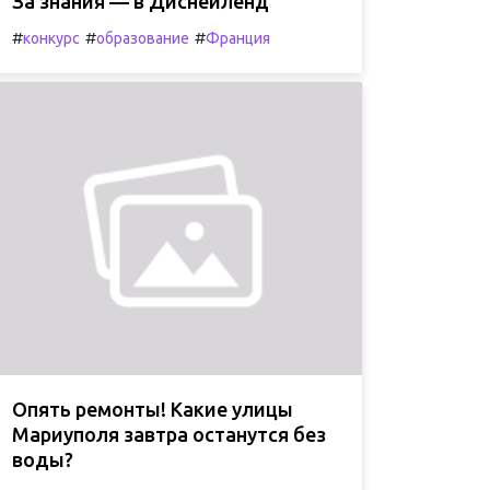
За знания — в Диснейленд
#
#
#
конкурс
образование
Франция
Опять ремонты! Какие улицы
Мариуполя завтра останутся без
воды?