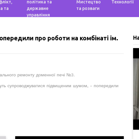
флікт,
політика та
Мистецтво
Технології
а та
державне
та розваги
управління
передили про роботи на комбінаті ім.
Н
ітального ремонту доменної печі №3.
ожуть супроводжуватися підвищеним шумом, - попередили