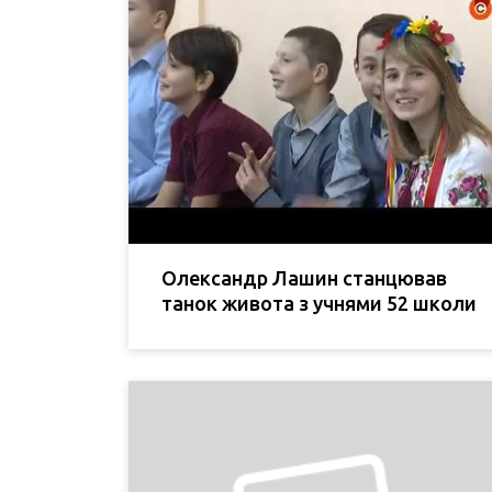
Олександр Лашин станцював
танок живота з учнями 52 школи