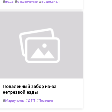
#
#
#
вода
отключение
водоканал
Поваленный забор из-за
нетрезвой езды
#
#
#
Мариуполь
ДТП
Полиция