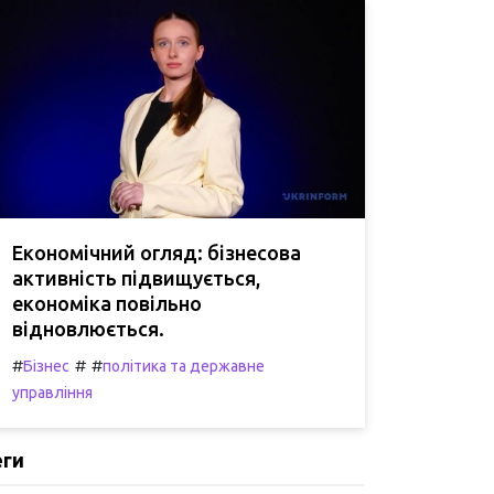
Економічний огляд: бізнесова
активність підвищується,
економіка повільно
відновлюється.
#
#
#
Бізнес
політика та державне
управління
еги