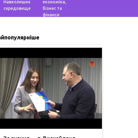
Навколишнє
економіка,
середовище
бізнес та
фінанси
айпопулярніше