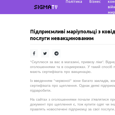
Політика
Бізнес
кон
SIGMA
TV
війн
мир
Підприємливі маріупольці з ков
послуги невакцинованим
"Скуплюся за вас в магазині, привезу ліки". Відн
оголошеннями та в соцмережах. У такий спосіб п
мають сертифіката про вакцинацію.
Із введенням "червоної" зони багато закладів, з
сертифіката про щеплення. Однак деякі підприє
підзаробити.
На сайтах з оголошеннями почали з'являтися про
документ про щеплення є, тож купити одяг чи інш
правлять новоспечені підприємці за свої послуги.