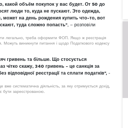
о, какой объём покупок у вас будет. От 50 до
осят люди то, куда не пускают. Это одежда,
, может на день рождения купить что-то, вот
ускают, туда сложно попасть"
, – розповіли
уги легально, треба оформити ФОП. Якщо ж реєстрація
я. Можуть виникнути питання і щодо Податкового кодексу
яч гривень та більше. Що стосується
аз чітко скажу, 340 гривень - це санкція за
ез відповідної реєстрації та сплати податків",
-
е вже систематична діяльність, за яку отримується дохід,
є бути зареєстрованою.