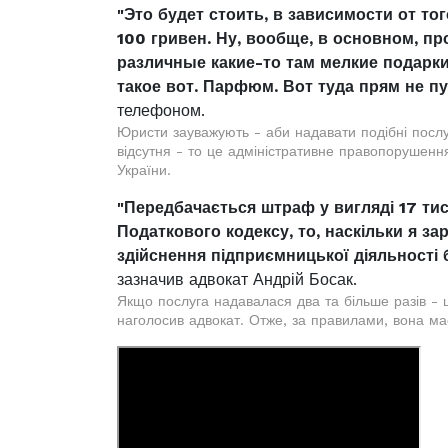
"Это будет стоить, в зависимости от тог
100 гривен. Ну, вообще, в основном, пр
различные какие-то там мелкие подарки
такое вот. Парфюм. Вот туда прям не п
телефоном.
Юристи зауважують - аби надавати подібні посл
відсутня - то це адміністративне правопорушенн
України.
"Передбачається штраф у вигляді 17 тис
Податкового кодексу, то, наскільки я зар
здійснення підприємницької діяльності б
зазначив адвокат Андрій Босак.
Якщо послуга надавалася два та більше разів - ц
наголосив адвокат. Отже, за правилами, вона ма