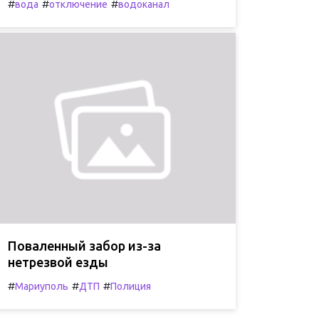
#
#
#
вода
отключение
водоканал
Поваленный забор из-за
нетрезвой езды
#
#
#
Мариуполь
ДТП
Полиция