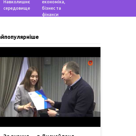
Навколишнє
економіка,
середовище
бізнес та
фінанси
айпопулярніше