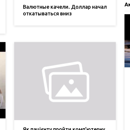
А
Валютные качели. Доллар начал
откатываться вниз
Як пацієнту пройти комп’ютерну