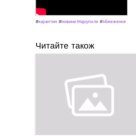
#
#
#
карантин
новини Маріуполя
обмеження
Читайте також