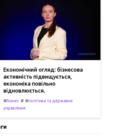
Економічний огляд: бізнесова
активність підвищується,
економіка повільно
відновлюється.
#
#
#
Бізнес
політика та державне
управління
еги