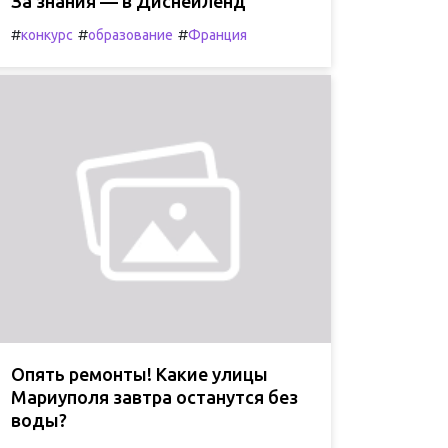
За знания — в Диснейленд
#
#
#
конкурс
образование
Франция
Опять ремонты! Какие улицы
Мариуполя завтра останутся без
воды?