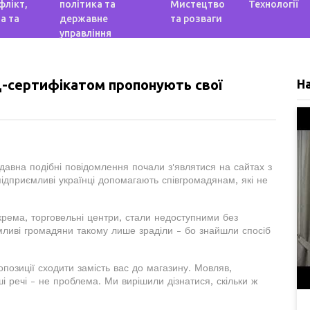
флікт,
політика та
Мистецтво
Технології
а та
державне
та розваги
управління
ід-сертифікатом пропонують свої
Н
едавна подібні повідомлення почали з'являтися на сайтах з
ідприємливі українці допомагають співгромадянам, які не
окрема, торговельні центри, стали недоступними без
мливі громадяни такому лише зраділи - бо знайшли спосіб
позиції сходити замість вас до магазину. Мовляв,
і речі - не проблема. Ми вирішили дізнатися, скільки ж