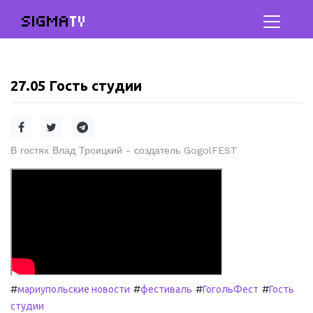
SIGMA
TV
27.05 Гость студии
В гостях Влад Троицкий - создатель GogolFEST
#
#
#
#
мариупольские новости
фестиваль
ГогольФест
Гость
студии