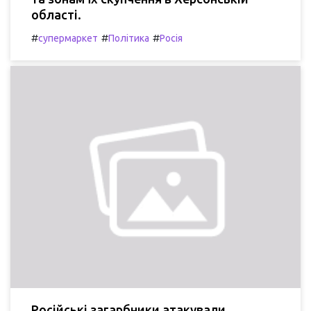
області.
#
#
#
супермаркет
Політика
Росія
Російські загарбники атакували