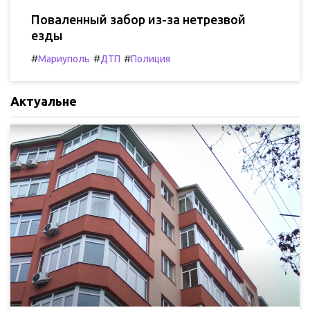
Поваленный забор из-за нетрезвой
езды
#
#
#
Мариуполь
ДТП
Полиция
Актуальне