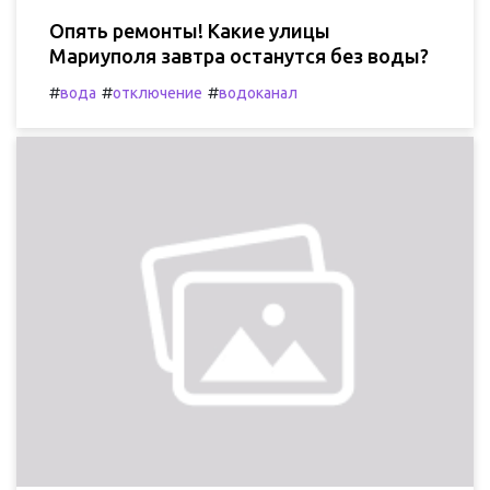
Опять ремонты! Какие улицы
Мариуполя завтра останутся без воды?
#
#
#
вода
отключение
водоканал