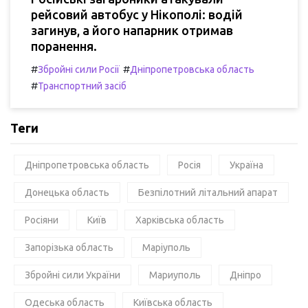
рейсовий автобус у Нікополі: водій
загинув, а його напарник отримав
поранення.
#
#
Збройні сили Росії
Дніпропетровська область
#
Транспортний засіб
Теги
Дніпропетровська область
Росія
Україна
Донецька область
Безпілотний літальний апарат
Росіяни
Київ
Харківська область
Запорізька область
Маріуполь
Збройні сили України
Мариуполь
Дніпро
Одеська область
Київська область