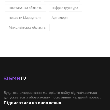
Полтавська область
Інфраструктура
новости Мариуполя
Артилерія
Миколаївська область
SIGMA
TV
Будь-яке використання матеріалів сайту sigmatv.com.ua
допускається з обов'язковим посиланням на даний портал.
Підписатися на оновлення