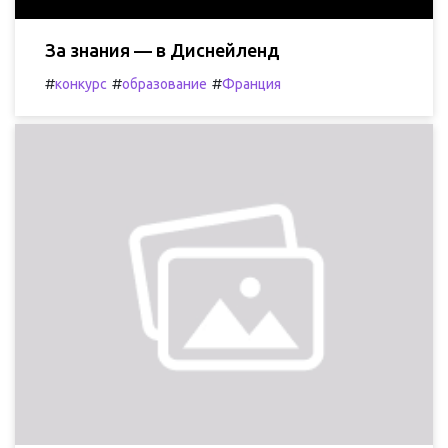
За знания — в Диснейленд
#
#
#
конкурс
образование
Франция