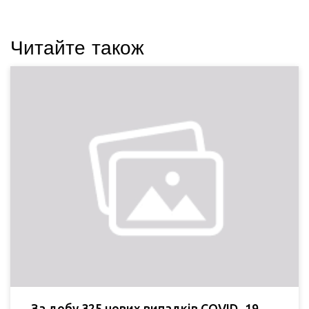
Читайте також
За добу 325 нових випадків COVID−19.