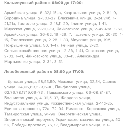
Кальмиусский район с 08:00 до 17:00:
Армейская улица, 8-32,1-15,1а, Квартальная улица, 2-8,1-9,
Бородина улица, 2-30,1-27, Блажевича улица, 2-24,24б, 1-
21,21а, Гастелло улица, 2-18,11-29, Глинки улица, 1-41,
Миусская улица, 2-20,1-19, Чайковского улица, 2-42,42а, 1-63,
Армейская улица, 36-62, 19 -29, 7, Гастелло улица, 20-30, 1-
15, Гоголевская улица, 2-28, 1-33, Миусская улица, 19А,
Покрышкина улица, 50, 1-47, Речная улица, 2-20,
Сельскохозяйственная улица , 2-38, 1-41, Совхозная улица,
2-32, 1-41, Чайковского улица, 33-45, Александра
Мартыненко улица, 2-34, 3-31.
Левобережный район с 08:00 до 17:00:
- Донская улица, 58,53,59, Межевая улица, 32,34, Саенко
улица, 34,66,68,5-9,6-10, Панфилова улица,
62,76,78,17,19,69-73 , Пашковского улица, 66-68,81-87,
Волнистая улица, 4-32,5-37, Жердева улица,
Индустриальная улица, Рождественская улица, 2-14,1-25,
Единства проспект, 72а, 72-94, Римского -Корсакова улица,
Таганрогская улица, 91-99, Энергетическая улица,
Энергетический переулок, Украинского казачества улица, 50-
56, Победы проспект, 75,77, Владимирская улица, 80-