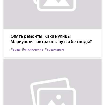
Опять ремонты! Какие улицы
Мариуполя завтра останутся без воды?
#
#
#
вода
отключение
водоканал