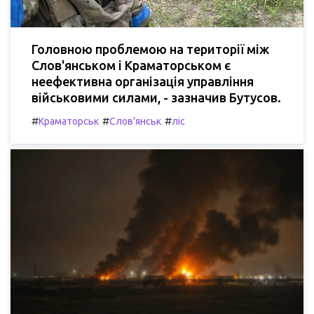
Головною проблемою на території між
Слов'янськом і Краматорськом є
неефективна організація управління
військовими силами, - зазначив Бутусов.
#
#
#
Краматорськ
Слов'янськ
ліс