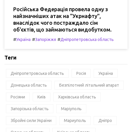
Російська Федерація провела одну з
найзначніших атак на "Укрнафту",
внаслідок чого постраждало сім
об'єктів, що займаються видобутком.
#
#
#
Україна
Запоріжжя
Дніпропетровська область
Теги
Дніпропетровська область
Росія
Україна
Донецька область
Безпілотний літальний апарат
Росіяни
Київ
Харківська область
Запорізька область
Маріуполь
Збройні сили України
Мариуполь
Дніпро