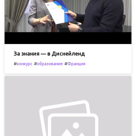
За знания — в Диснейленд
#
#
#
конкурс
образование
Франция