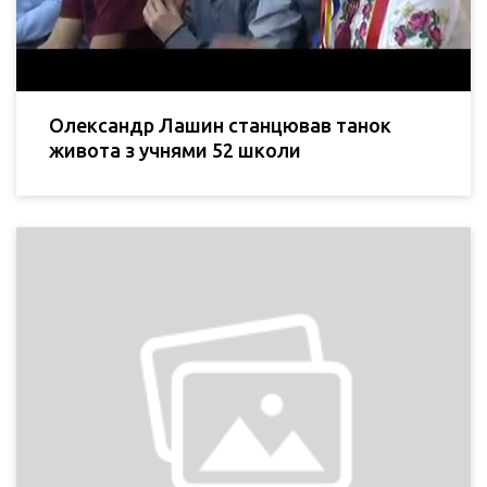
Олександр Лашин станцював танок
живота з учнями 52 школи