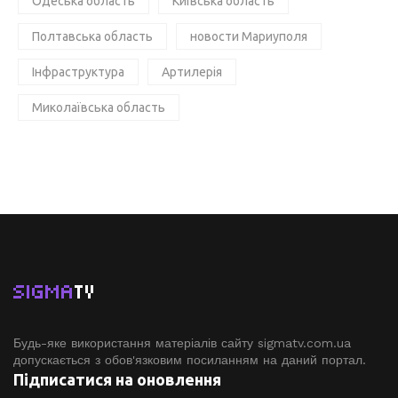
Одеська область
Київська область
Полтавська область
новости Мариуполя
Інфраструктура
Артилерія
Миколаївська область
SIGMA
TV
Будь-яке використання матеріалів сайту sigmatv.com.ua
допускається з обов'язковим посиланням на даний портал.
Підписатися на оновлення