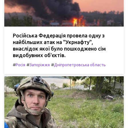
Російська Федерація провела одну з
найбільших атак на "Укрнафту",
внаслідок якої було пошкоджено сім
видобувних об'єктів.
#
#
#
Росія
Запоріжжя
Дніпропетровська область