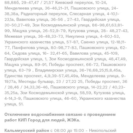
88,88б, 29-47,47 / 21,57 Киевский переулок, 10-24,
Менделеева улица, 36-46,21-31, Пашковского улица, 24-
38,38а, Радиаторный переулок, Слесарная улица, 4-10,1-
23,1а, Вавилова улица, 36-56 , 27-43, Гвардейская улица,
30-50,27-49, Зои Космодемьянской улица, 86-98,61,63,81-
99, Мацука улица, 26-52,9-79, Кутузова улица, 28- 48,27-43,
Межевая улица, 36-48,33-73, Никулина улица, 4-60,1-53,
Украинского казачества улица, 57-87, Саенко улица, 12-18,11-
77, Панфилова улица, 80-98,77-83, Пашковского улица, 62-
64, Седова улица, 16- 32,41-65, Вавилова улица, 45-109,
Гвардейская улица, 1, Зои Космодемьянской улица, 48,47,49,
Мацука улица, 89-91, Победы проспект, 66-72, Пашковского
улица, 63-79 , Владимирская улица, 36-76,68,25,15,8,45а,
Единства проспект, 4,9,39-57,45,49а, Менделеева улица, 9-
19,17а, Меотиды бульвар, 23 / 27,22 25, Победы проспект, 36
/ 28,46 / 34,33,36-46, Пашковского улица, 14-22,22 / 40,23-
35,25а, Зои Космодемьянской улица, 58,59, Кутузова улица,
4-14,3-9, Пашковского улица, 46-60, Украинского казачества
улица, 51.
Отключение водоснабжения связано с проведением
работ КИП Город для людей, ЖЭКа.
Кальмиусский район
с 08:00 до 15:00 - Никопольский