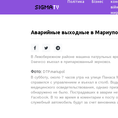
Політика
Бізнес
кон
SIGMA
TV
війн
мир
Аварийные выходные в Мариуп
В Левобережном районе машина патрульных врез
Daewoo въехал в припаркованный зерновоз.
Фото:
DTP.mariupol
В субботу, около 7 часов утра на улице Панаса
справился с управлением и въехал в столб. Во
медицинского освидетельствования, однако приз
обнаружено не было. Пострадавших в аварии нет
Facebook. В то же время в коментарии к посту
служебный автомобиль будут за счет виновника 