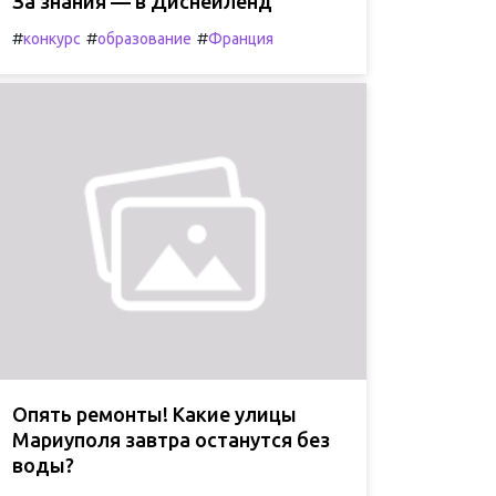
За знания — в Диснейленд
#
#
#
конкурс
образование
Франция
Опять ремонты! Какие улицы
Мариуполя завтра останутся без
воды?