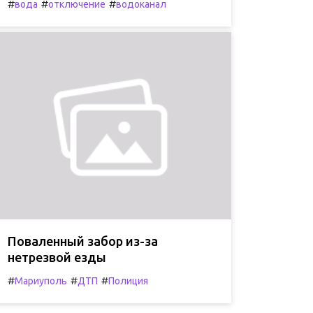
#
#
#
вода
отключение
водоканал
Поваленный забор из-за
нетрезвой езды
#
#
#
Мариуполь
ДТП
Полиция