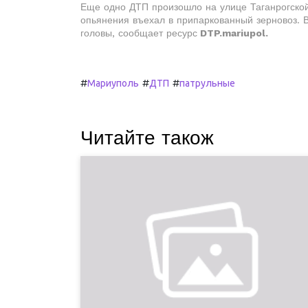
Еще одно ДТП произошло на улице Таганрогской
опьянения въехал в припаркованный зерновоз. В
головы, сообщает ресурс
DTP.mariupol.
#
#
#
Мариуполь
ДТП
патрульные
Читайте також