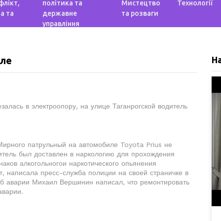
флікт,
політика та
Мистецтво
Технології
а та
державне
та розваги
управління
оле
Н
алась в электроопору, на улице Таганрогской водитель
 Мирного патрульный на автомобиле Toyota Prius не
дитель был доставлен в наркологию для прохождения
наков алкогольногои наркотического опьянения
, написала пресс-служба полиции на своей страничке в
 об аварии Михаил Вершинин написал, что ремонтировать
аварии.