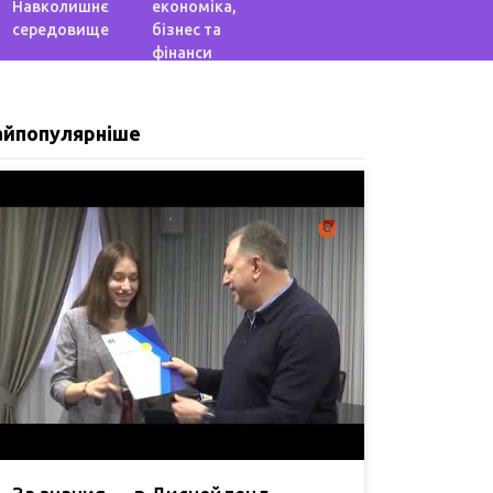
Навколишнє
економіка,
середовище
бізнес та
фінанси
айпопулярніше