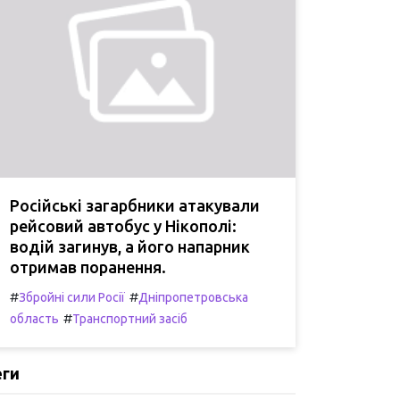
Російські загарбники атакували
рейсовий автобус у Нікополі:
водій загинув, а його напарник
отримав поранення.
#
#
Збройні сили Росії
Дніпропетровська
#
область
Транспортний засіб
еги