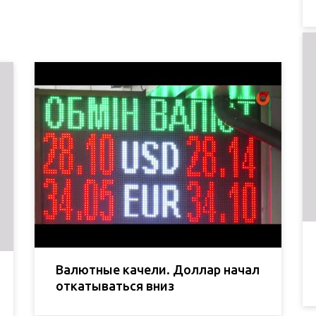
Валютные качели. Доллар начал
откатываться вниз