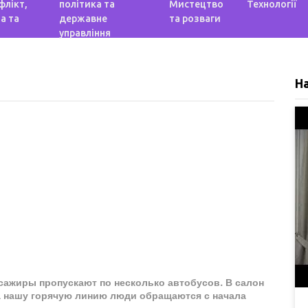
флікт,
політика та
Мистецтво
Технології
а та
державне
та розваги
управління
Н
ссажиры пропускают по несколько автобусов. В салон
на нашу горячую линию люди обращаются с начала