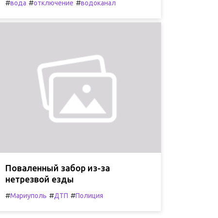
#
#
#
вода
отключение
водоканал
Поваленный забор из-за
нетрезвой езды
#
#
#
Мариуполь
ДТП
Полиция