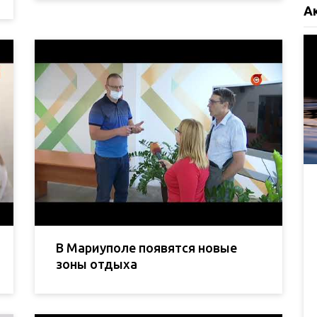
А
В Мариуполе появятся новые
зоны отдыха