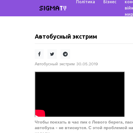
Політика
Бізнес
кон
SIGMA
TV
війн
мир
Автобусный экстрим
Автобусный экстрим 30.05.2019
Чтобы поехать в час пик с Левого берега, па
автобуса - не втиснутся. С этой проблемой 