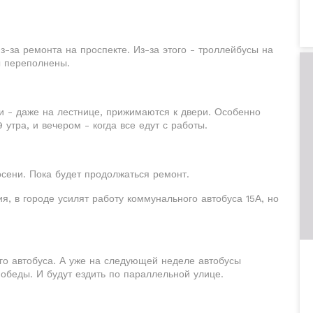
-за ремонта на проспекте. Из-за этого - троллейбусы на
ы переполнены.
ди - даже на лестнице, прижимаются к двери. Особенно
9 утра, и вечером - когда все едут с работы.
сени. Пока будет продолжаться ремонт.
, в городе усилят работу коммунального автобуса 15А, но
го автобуса. А уже на следующей неделе автобусы
обеды. И будут ездить по параллельной улице.