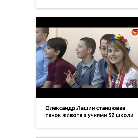
Олександр Лашин станцював
танок живота з учнями 52 школи