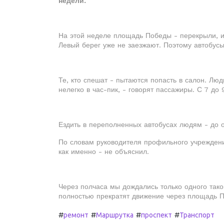
недели.
На этой неделе площадь Победы - перекрыли, из
Левый берег уже не заезжают. Поэтому автобус
Те, кто спешат - пытаются попасть в салон. Лю
нелегко в час-пик, - говорят пассажиры. С 7 до 
Ездить в переполненных автобусах людям - до о
По словам руководителя профильного учреждения
как именно - не объяснил.
Через полчаса мы дождались только одного тако
полностью прекратят движение через площадь П
#
#
#
#
ремонт
Маршрутка
проспект
Транспорт