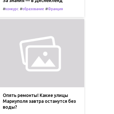
За знания — в Диснейленд
#
#
#
конкурс
образование
Франция
Опять ремонты! Какие улицы
Мариуполя завтра останутся без
воды?