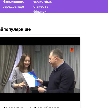
Навколишнє
економіка,
середовище
бізнес та
фінанси
айпопулярніше