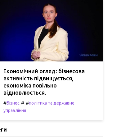
Економічний огляд: бізнесова
активність підвищується,
економіка повільно
відновлюється.
#
#
#
Бізнес
політика та державне
управління
еги