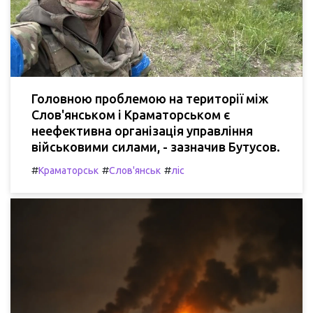
Головною проблемою на території між
Слов'янськом і Краматорськом є
неефективна організація управління
військовими силами, - зазначив Бутусов.
#
#
#
Краматорськ
Слов'янськ
ліс