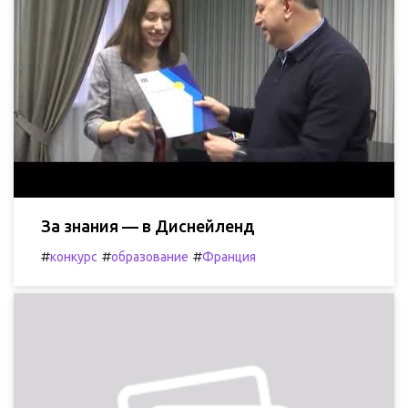
За знания — в Диснейленд
#
#
#
конкурс
образование
Франция