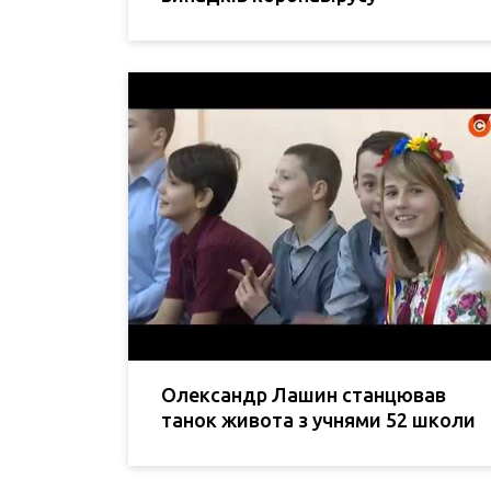
Олександр Лашин станцював
танок живота з учнями 52 школи