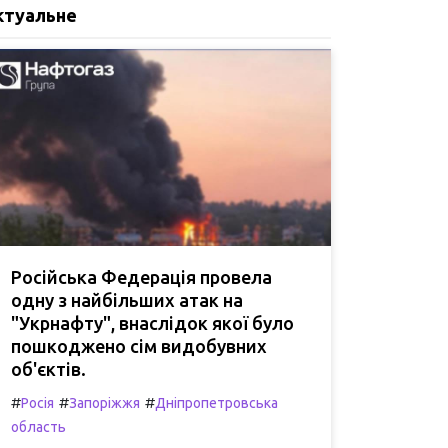
ктуальне
Російська Федерація провела
одну з найбільших атак на
"Укрнафту", внаслідок якої було
пошкоджено сім видобувних
об'єктів.
#
#
#
Росія
Запоріжжя
Дніпропетровська
область