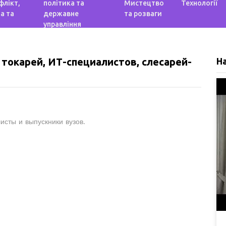
флікт,
політика та
Мистецтво
Технології
а та
державне
та розваги
управління
токарей, ИТ-специалистов, слесарей-
Н
сты и выпускники вузов.