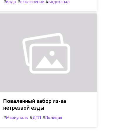
#
#
#
вода
отключение
водоканал
Поваленный забор из-за
нетрезвой езды
#
#
#
Мариуполь
ДТП
Полиция