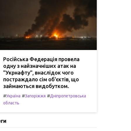
Російська Федерація провела
одну з найзначніших атак на
"Укрнафту", внаслідок чого
постраждало сім об'єктів, що
займаються видобутком.
#
#
#
Україна
Запоріжжя
Дніпропетровська
область
еги