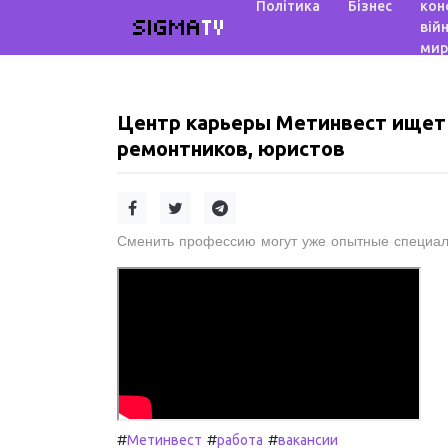
Політика
Бізнес
кон
SIGMA
TV
війн
мир
Центр карьеры Метинвест ищет 
ремонтников, юристов
Сменить профессию могут уже опытные специали
#
#
#
Метинвест
работа
вакансии