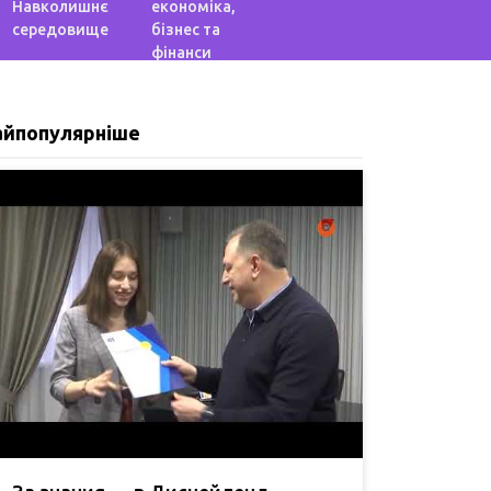
Навколишнє
економіка,
середовище
бізнес та
фінанси
айпопулярніше