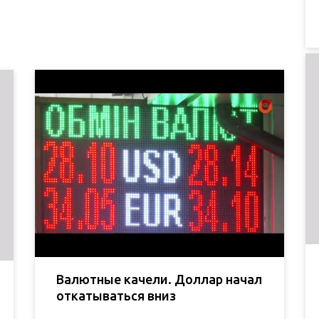
Валютные качели. Доллар начал
откатываться вниз