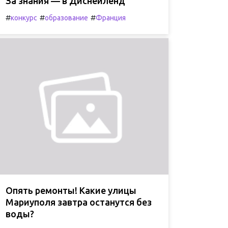
За знания — в Диснейленд
#
#
#
конкурс
образование
Франция
Опять ремонты! Какие улицы
Мариуполя завтра останутся без
воды?