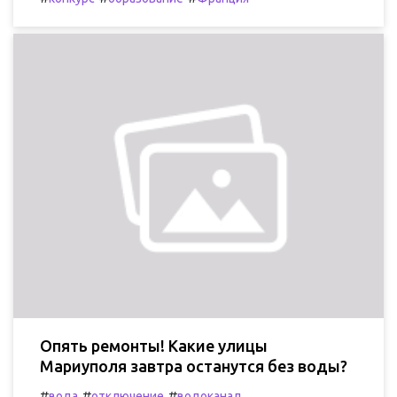
Опять ремонты! Какие улицы
Мариуполя завтра останутся без воды?
#
#
#
вода
отключение
водоканал