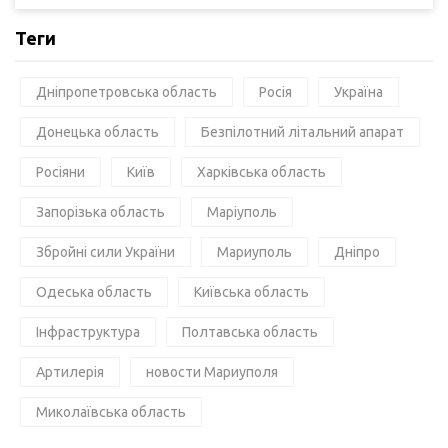
Теги
Дніпропетровська область
Росія
Україна
Донецька область
Безпілотний літальний апарат
Росіяни
Київ
Харківська область
Запорізька область
Маріуполь
Збройні сили України
Мариуполь
Дніпро
Одеська область
Київська область
Інфраструктура
Полтавська область
Артилерія
новости Мариуполя
Миколаївська область