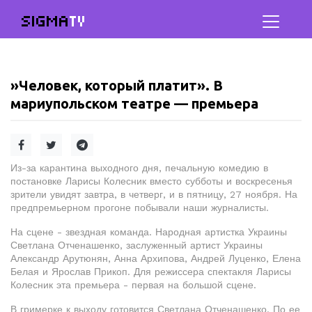
SIGMA
TV
»Человек, который платит». В
мариупольском театре — премьера
Из-за карантина выходного дня, печальную комедию в
постановке Ларисы Колесник вместо субботы и воскресенья
зрители увидят завтра, в четверг, и в пятницу, 27 ноября. На
предпремьерном прогоне побывали наши журналисты.
На сцене - звездная команда. Народная артистка Украины
Светлана Отченашенко, заслуженный артист Украины
Александр Арутюнян, Анна Архипова, Андрей Луценко, Елена
Белая и Ярослав Прикоп. Для режиссера спектакля Ларисы
Колесник эта премьера - первая на большой сцене.
В гримерке к выходу готовится Светлана Отченашенко. По ее