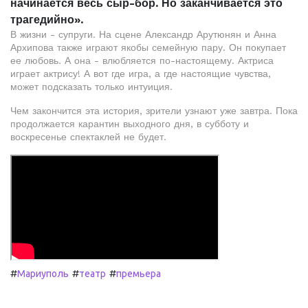
начинается весь сыр-бор. Но заканчивается это
трагедийно».
В жизни - супруги. На сцене Александр Арутюнян и Анна
Архипова также играют якобы семейную пару. Он покупает
ее любовь. А она - влюбляется по-настоящему. Актриса
играет актрису! А вот где игра, а где настоящие чувства,
может подсказать только интуиция.
Чем закончится эта история, зрители узнают уже завтра. Пока
продолжается карантин выходного дня, в субботу и
воскресенье спектаклей не будет.
#
#
#
Мариуполь
театр
премьера