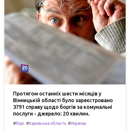
Протягом останніх шести місяців у
Вінницькій області було зареєстровано
3791 справу щодо боргів за комунальні
послуги - джерело: 20 хвилин.
#
#
#
борг
Харківська область
Українці