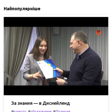
Найпопулярніше
За знания — в Диснейленд
#
#
#
конкурс
образование
Франция