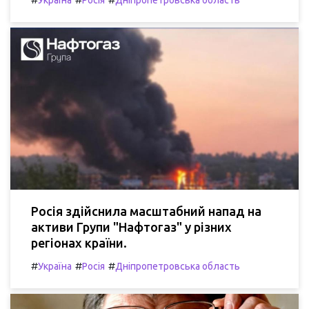
Росія здійснила масштабний напад на
активи Групи "Нафтогаз" у різних
регіонах країни.
#
#
#
Україна
Росія
Дніпропетровська область