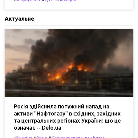
Актуальне
Росія здійснила потужний напад на
активи "Нафтогазу" в східних, західних
та центральних регіонах України: що це
означає -- Delo.ua
#
#
#
Україна
Росія
Дніпропетровська область