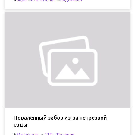
Поваленный забор из-за нетрезвой
езды
#
#
#
Мариуполь
ДТП
Полиция