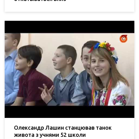
Олександр Лашин станцював танок
живота з учнями 52 школи