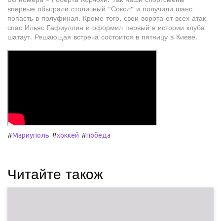
впервые обыграли столичный "Сокол" и получили шанс
попасть в полуфинал. Кроме того, свои ворота от всех атак
спас Ильяс Гафиуллин и оформил первый в истории клуба
шатаут. Решающая встреча состоится в пятницу в Киеве.
#
#
#
Мариуполь
хоккей
победа
Читайте також