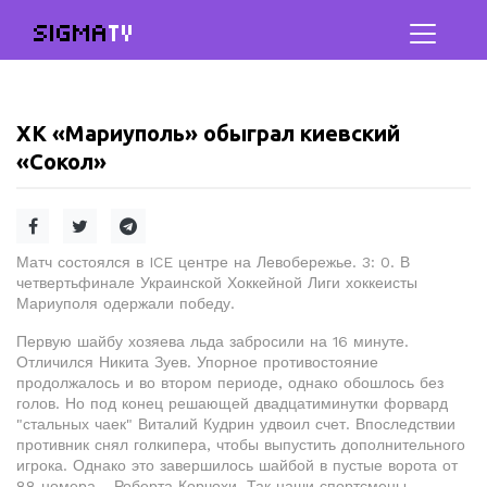
SIGMA
TV
ХК «Мариуполь» обыграл киевский
«Сокол»
Матч состоялся в ICE центре на Левобережье. 3: 0. В
четвертьфинале Украинской Хоккейной Лиги хоккеисты
Мариуполя одержали победу.
Первую шайбу хозяева льда забросили на 16 минуте.
Отличился Никита Зуев. Упорное противостояние
продолжалось и во втором периоде, однако обошлось без
голов. Но под конец решающей двадцатиминутки форвард
"стальных чаек" Виталий Кудрин удвоил счет. Впоследствии
противник снял голкипера, чтобы выпустить дополнительного
игрока. Однако это завершилось шайбой в пустые ворота от
88 номера - Роберта Корчохи. Так наши спортсмены