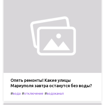
Опять ремонты! Какие улицы
Мариуполя завтра останутся без воды?
#
#
#
вода
отключение
водоканал