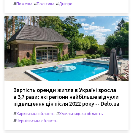
#
#
#
Пожежа
Політика
Дніпро
Вартість оренди житла в Україні зросла
в 3,7 рази: які регіони найбільше відчули
підвищення цін після 2022 року -- Delo.ua
#
#
Харківська область
Хмельницька область
#
Чернігівська область