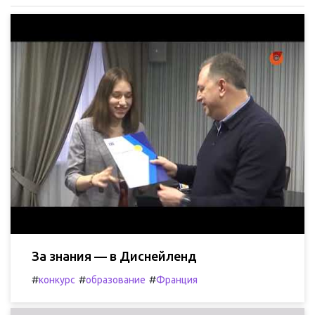
За знания — в Диснейленд
#
#
#
конкурс
образование
Франция