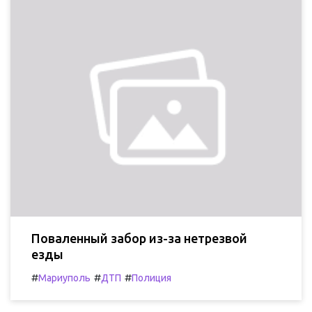
Поваленный забор из-за нетрезвой
езды
#
#
#
Мариуполь
ДТП
Полиция