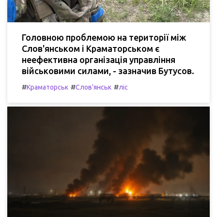
Головною проблемою на території між
Слов'янськом і Краматорськом є
неефективна організація управління
військовими силами, - зазначив Бутусов.
#
#
#
Краматорськ
Слов'янськ
ліс