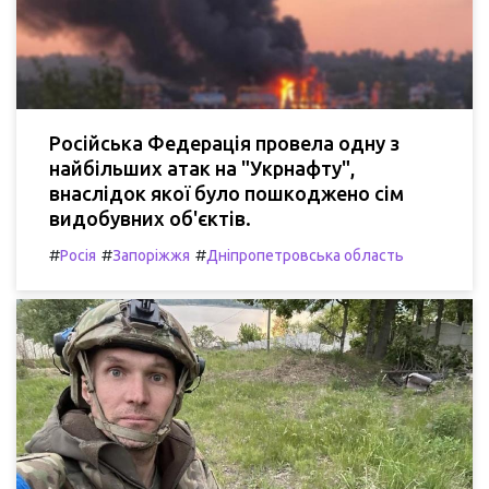
Російська Федерація провела одну з
найбільших атак на "Укрнафту",
внаслідок якої було пошкоджено сім
видобувних об'єктів.
#
#
#
Росія
Запоріжжя
Дніпропетровська область