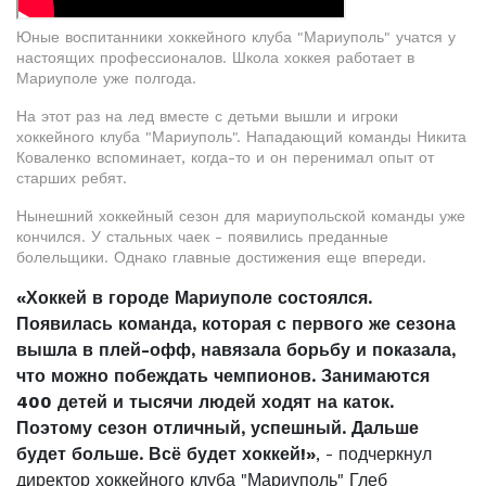
Юные воспитанники хоккейного клуба "Мариуполь" учатся у
настоящих профессионалов. Школа хоккея работает в
Мариуполе уже полгода.
На этот раз на лед вместе с детьми вышли и игроки
хоккейного клуба "Мариуполь". Нападающий команды Никита
Коваленко вспоминает, когда-то и он перенимал опыт от
старших ребят.
Нынешний хоккейный сезон для мариупольской команды уже
кончился. У стальных чаек - появились преданные
болельщики. Однако главные достижения еще впереди.
«Хоккей в городе Мариуполе состоялся.
Появилась команда, которая с первого же сезона
вышла в плей-офф, навязала борьбу и показала,
что можно побеждать чемпионов. Занимаются
400 детей и тысячи людей ходят на каток.
Поэтому сезон отличный, успешный. Дальше
будет больше. Всё будет хоккей!»
, - подчеркнул
директор хоккейного клуба "Мариуполь" Глеб