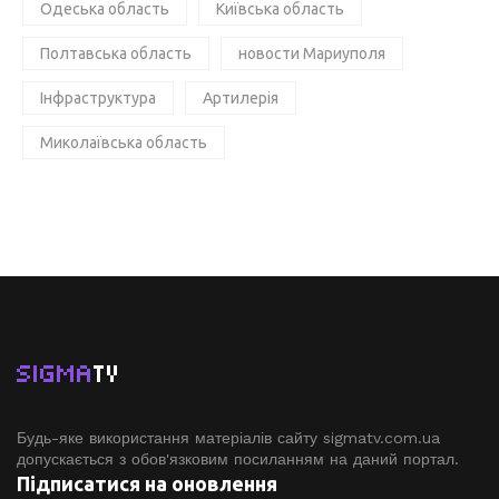
Одеська область
Київська область
Полтавська область
новости Мариуполя
Інфраструктура
Артилерія
Миколаївська область
SIGMA
TV
Будь-яке використання матеріалів сайту sigmatv.com.ua
допускається з обов'язковим посиланням на даний портал.
Підписатися на оновлення