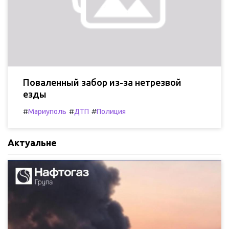
Поваленный забор из-за нетрезвой
езды
#
#
#
Мариуполь
ДТП
Полиция
Актуальне