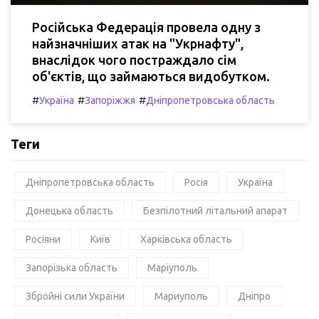
Російська Федерація провела одну з
найзначніших атак на "Укрнафту",
внаслідок чого постраждало сім
об'єктів, що займаються видобутком.
#
#
#
Україна
Запоріжжя
Дніпропетровська область
Теги
Дніпропетровська область
Росія
Україна
Донецька область
Безпілотний літальний апарат
Росіяни
Київ
Харківська область
Запорізька область
Маріуполь
Збройні сили України
Мариуполь
Дніпро