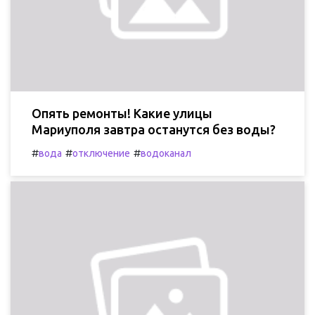
Опять ремонты! Какие улицы
Мариуполя завтра останутся без воды?
#
#
#
вода
отключение
водоканал