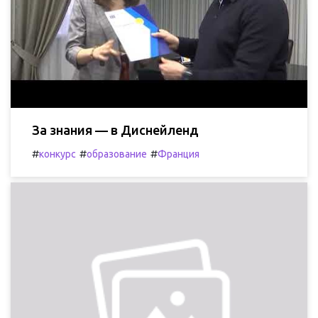
За знания — в Диснейленд
#
#
#
конкурс
образование
Франция