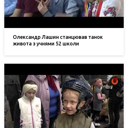
Олександр Лашин станцював танок
живота з учнями 52 школи