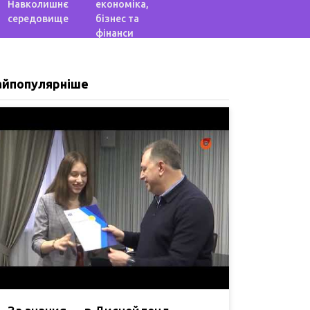
Навколишнє
економіка,
середовище
бізнес та
фінанси
айпопулярніше