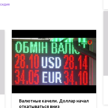
бсидия
Валютные качели. Доллар начал
откатываться вниз