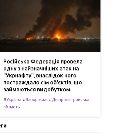
Російська Федерація провела
одну з найзначніших атак на
"Укрнафту", внаслідок чого
постраждало сім об'єктів, що
займаються видобутком.
#
#
#
Україна
Запоріжжя
Дніпропетровська
область
еги