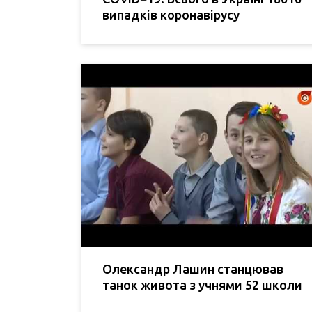
випадків коронавірусу
Олександр Лашин станцював
танок живота з учнями 52 школи