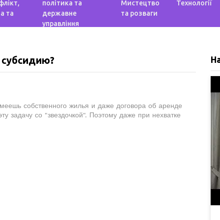
флікт,
політика та
Мистецтво
Технології
а та
державне
та розваги
управління
 субсидию?
Н
меешь собственного жилья и даже договора об аренде
у задачу со "звездочкой". Поэтому даже при нехватке