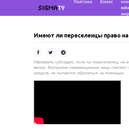
Політика
Бізнес
кон
SIGMA
TV
війн
мир
Имеют ли переселенцы право на
Оформить субсидию, если ты переселенец, не и
жилья. Внутренне перемещенные лица считают эт
средств, не пытаются обратиться за помощью.