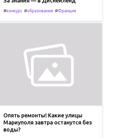
За знания — в Диснейленд
#
#
#
конкурс
образование
Франция
Опять ремонты! Какие улицы
Мариуполя завтра останутся без
воды?