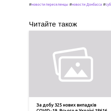
#
#
#
новости переселенцы
новости Донбасса
су
Читайте також
За добу 325 нових випадків
COVID−19. Всього в Україні 18616