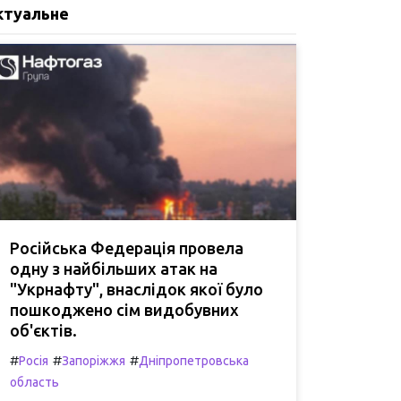
ктуальне
Російська Федерація провела
одну з найбільших атак на
"Укрнафту", внаслідок якої було
пошкоджено сім видобувних
об'єктів.
#
#
#
Росія
Запоріжжя
Дніпропетровська
область