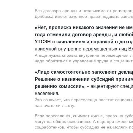
Без договора аренды и независимо от регистра
Донбасса имеют законное право подавать заявле
«Нет, прописка никакого значения не им
года отменили договор аренды, и любо
УТСЗН с заявлением и справкой о дохо
приемной внутренне перемещенных лиц В
А еще нужна справка внутренне перемещения ли
надо обратиться в управление труда и соцзащит
«Лицо самостоятельно заполняет декл
Решение о назначении субсидий приним
решению комиссии»
, - акцентируют спе
населения.
Это означает, что переселенца посетят социаль
назначать ли льготу.
Если переселенец снимает жилье, право на субс
могут на общих основаниях. А еще при смене ме
соцработников. Чтобы субсидию не начисляли по