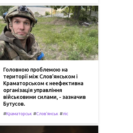
Головною проблемою на
території між Слов'янськом і
Краматорськом є неефективна
організація управління
військовими силами, - зазначив
Бутусов.
#
#
#
Краматорськ
Слов'янськ
ліс