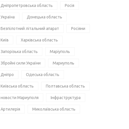
Дніпропетровська область
Росія
Україна
Донецька область
Безпілотний літальний апарат
Росіяни
Київ
Харківська область
Запорізька область
Маріуполь
Збройні сили України
Мариуполь
Дніпро
Одеська область
Київська область
Полтавська область
новости Мариуполя
Інфраструктура
Артилерія
Миколаївська область