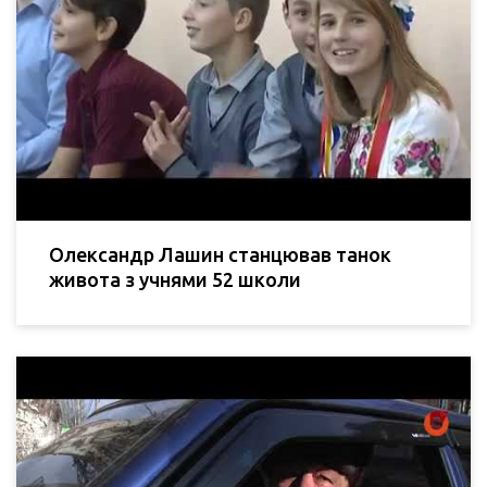
Олександр Лашин станцював танок
живота з учнями 52 школи