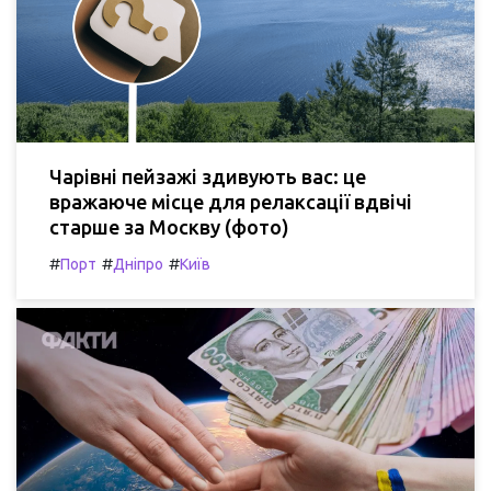
Чарівні пейзажі здивують вас: це
вражаюче місце для релаксації вдвічі
старше за Москву (фото)
#
#
#
Порт
Дніпро
Київ