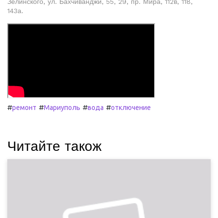
Зелинского, ул. Бахчиванджи, 55, 29, пр. Мира, 112в, 118,
143а.
#
#
#
#
ремонт
Мариуполь
вода
отключение
Читайте також