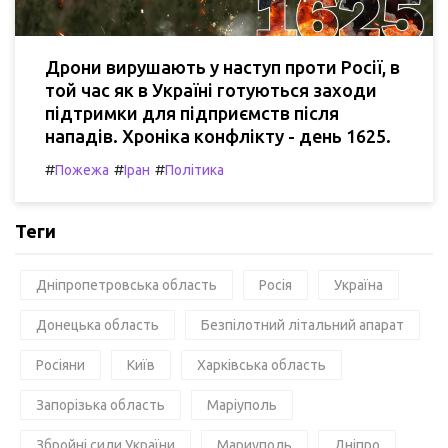
Дрони вирушають у наступ проти Росії, в
той час як в Україні готуються заходи
підтримки для підприємств після
нападів. Хроніка конфлікту - день 1625.
#
#
#
Пожежа
Іран
Політика
Теги
Дніпропетровська область
Росія
Україна
Донецька область
Безпілотний літальний апарат
Росіяни
Київ
Харківська область
Запорізька область
Маріуполь
Збройні сили України
Мариуполь
Дніпро