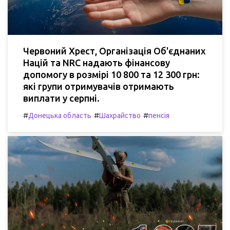
Червоний Хрест, Організація Об'єднаних
Націй та NRC надають фінансову
допомогу в розмірі 10 800 та 12 300 грн:
які групи отримувачів отримають
виплати у серпні.
#
#
#
Донецька область
Шахрайство
пенсія