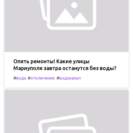
Опять ремонты! Какие улицы
Мариуполя завтра останутся без воды?
#
#
#
вода
отключение
водоканал