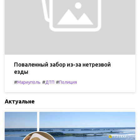
Поваленный забор из-за нетрезвой
езды
#
#
#
Мариуполь
ДТП
Полиция
Актуальне