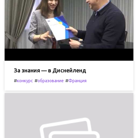
За знания — в Диснейленд
#
#
#
конкурс
образование
Франция