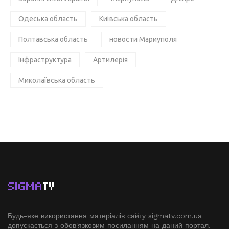
Одеська область
Київська область
Полтавська область
новости Мариуполя
Інфраструктура
Артилерія
Миколаївська область
SIGMA
TV
Будь-яке використання матеріалів сайту sigmatv.com.ua
допускається з обов'язковим посиланням на даний портал.