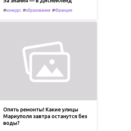
За знания — в Диснейленд
#
#
#
конкурс
образование
Франция
Опять ремонты! Какие улицы
Мариуполя завтра останутся без
воды?