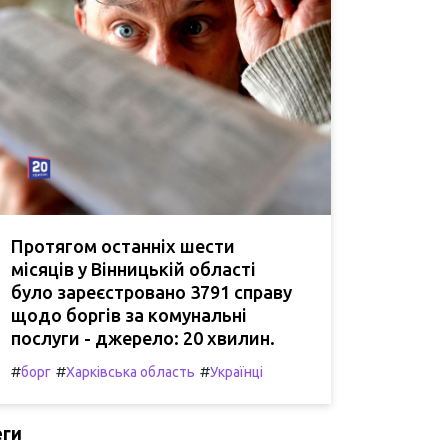
Протягом останніх шести
місяців у Вінницькій області
було зареєстровано 3791 справу
щодо боргів за комунальні
послуги - джерело: 20 хвилин.
#
#
#
борг
Харківська область
Українці
еги