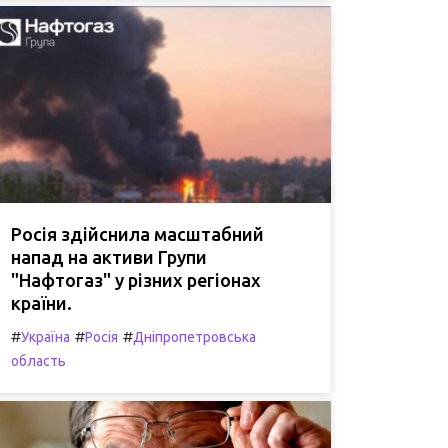
Росія здійснила масштабний
напад на активи Групи
"Нафтогаз" у різних регіонах
країни.
#
#
#
Україна
Росія
Дніпропетровська
область