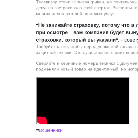
Телевизор стоил 15 тысяч гривен, но почтальоны 
девушка застраховала свой сверток. Эксперты г
многих пользователей почтовых услуг.
"Не занижайте страховку, потому что в
при осмотре - вам компания будет вын
страховки, который вы указали"
, - сове
Требуйте также, чтобы перед упаковкой товара в
защитной пленки. Это существенно снизит вероя
Сверяйте и серийные номера техники с документ
подменяли новый товар на идентичный, но испо
#
мошенники