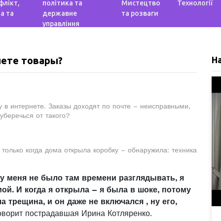
флікт,
політика та
Мистецтво
Технології
а та
державне
та розваги
управління
нете товары?
Н
у в интернете. Заказы доходят по почте – неисправными,
уберечься от такого?
 только когда дома открыла коробку – обнаружила: техника
 у меня не было там времени разглядывать, я
ой. И когда я открыла – я была в шоке, потому
а трещина, и он даже не включался , ну его,
оворит пострадавшая Ирина Котляренко.