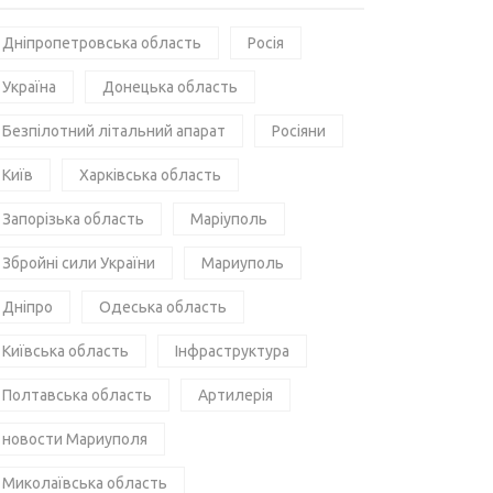
Дніпропетровська область
Росія
Україна
Донецька область
Безпілотний літальний апарат
Росіяни
Київ
Харківська область
Запорізька область
Маріуполь
Збройні сили України
Мариуполь
Дніпро
Одеська область
Київська область
Інфраструктура
Полтавська область
Артилерія
новости Мариуполя
Миколаївська область