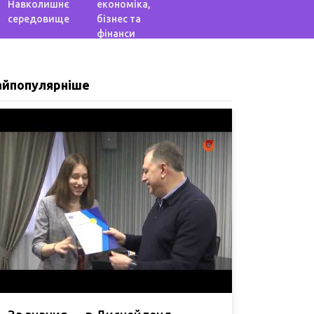
Навколишнє
економіка,
середовище
бізнес та
фінанси
айпопулярніше