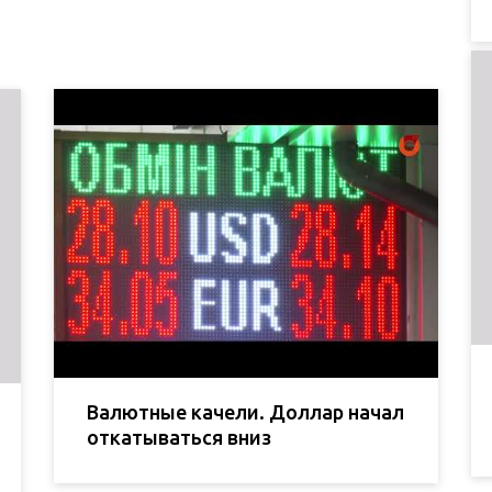
Валютные качели. Доллар начал
откатываться вниз