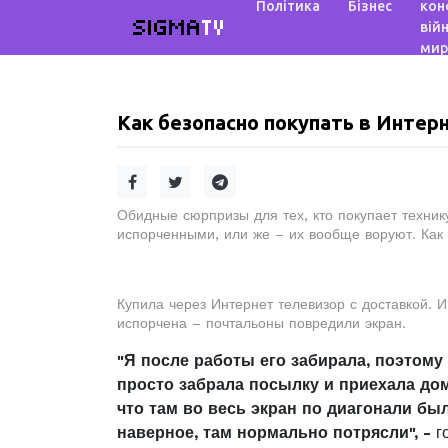
Політика
Бізнес
кон
SIGMA
TV
війн
мир
Как безопасно покупать в Интер
Обидные сюрпризы для тех, кто покупает техник
испорченными, или же – их вообще воруют. Как 
Купила через Интернет телевизор с доставкой. И
испорчена – почтальоны повредили экран.
"Я после работы его забирала, поэтому
просто забрала посылку и приехала дом
что там во весь экран по диагонали был
наверное, там нормально потрясли", -
г