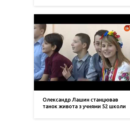
Олександр Лашин станцював
танок живота з учнями 52 школи