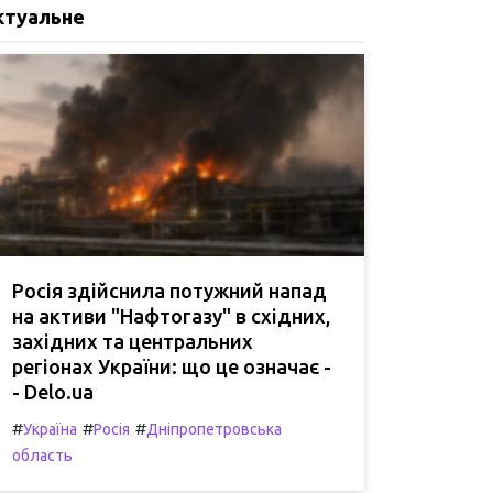
ктуальне
Росія здійснила потужний напад
на активи "Нафтогазу" в східних,
західних та центральних
регіонах України: що це означає -
- Delo.ua
#
#
#
Україна
Росія
Дніпропетровська
область