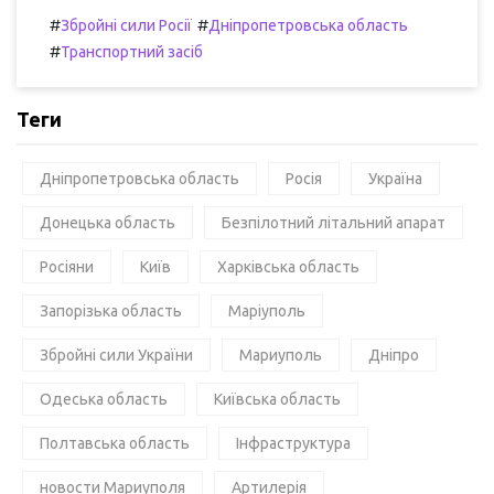
#
#
Збройні сили Росії
Дніпропетровська область
#
Транспортний засіб
Теги
Дніпропетровська область
Росія
Україна
Донецька область
Безпілотний літальний апарат
Росіяни
Київ
Харківська область
Запорізька область
Маріуполь
Збройні сили України
Мариуполь
Дніпро
Одеська область
Київська область
Полтавська область
Інфраструктура
новости Мариуполя
Артилерія