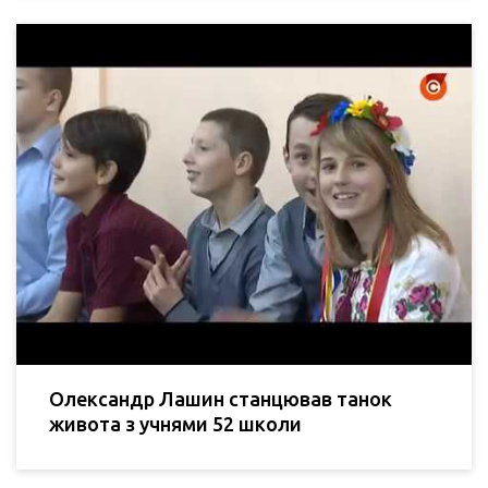
Олександр Лашин станцював танок
живота з учнями 52 школи