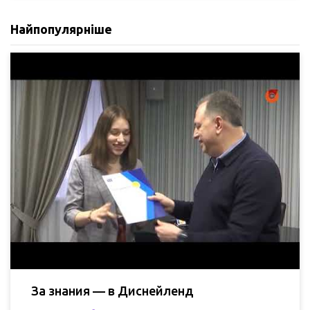
Найпопулярніше
За знания — в Диснейленд