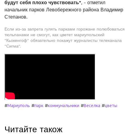
будут себя плохо чувствовать"
, - отметил
начальник парков Левобережного района Владимир
Степанов.
Если из-за запрета гулять парками горожане полюбоваться
тюльпанами не смогут, как цветет мариупольский
"Кьокенгоф" обязательно покажут журналисты телеканала
"Сигма".
#
#
#
#
#
Мариуполь
парк
коммунальники
Веселка
цветы
Читайте також