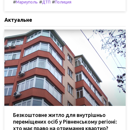
#
#
#
Мариуполь
ДТП
Полиция
Актуальне
Безкоштовне житло для внутрішньо
переміщених осіб у Рівненському регіоні:
хто має право на отримання квартир?