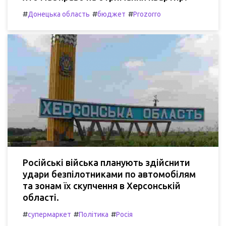
#
#
#
Донецька область
бюджет
Prozorro
Російські війська планують здійснити
удари безпілотниками по автомобілям
та зонам їх скупчення в Херсонській
області.
#
#
#
супермаркет
Політика
Росія