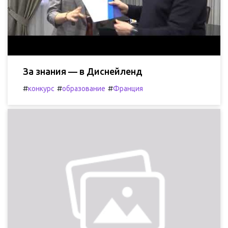
За знания — в Диснейленд
#
#
#
конкурс
образование
Франция