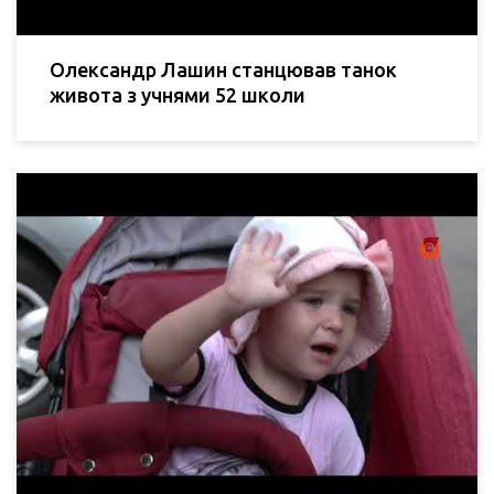
Олександр Лашин станцював танок
живота з учнями 52 школи