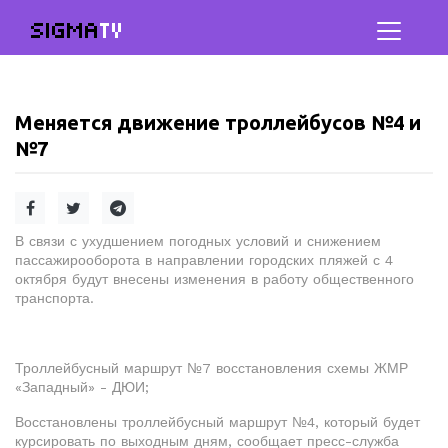
SIGMA
TV
Меняется движение троллейбусов №4 и
№7
В связи с ухудшением погодных условий и снижением
пассажирооборота в направлении городских пляжей с 4
октября будут внесены изменения в работу общественного
транспорта.
Троллейбусный маршрут №7 восстановления схемы ЖМР
«Западный» - ДЮИ;
Восстановлены троллейбусный маршрут №4, который будет
курсировать по выходным дням, сообщает пресс-служба