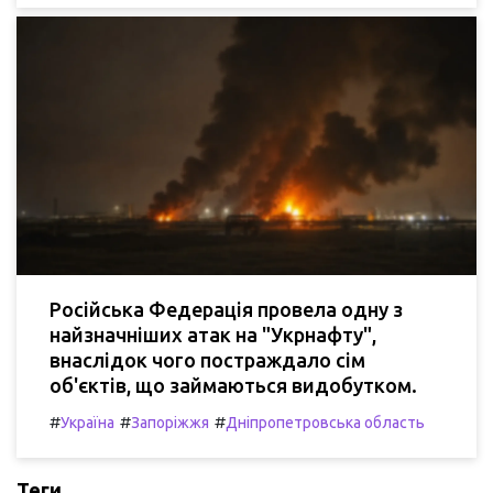
Російська Федерація провела одну з
найзначніших атак на "Укрнафту",
внаслідок чого постраждало сім
об'єктів, що займаються видобутком.
#
#
#
Україна
Запоріжжя
Дніпропетровська область
Теги