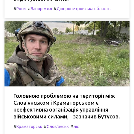
#
#
#
Росія
Запоріжжя
Дніпропетровська область
Головною проблемою на території між
Слов'янськом і Краматорськом є
неефективна організація управління
військовими силами, - зазначив Бутусов.
#
#
#
Краматорськ
Слов'янськ
ліс