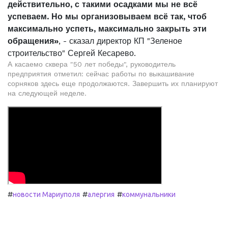
действительно, с такими осадками мы не всё
успеваем. Но мы организовываем всё так, чтоб
максимально успеть, максимально закрыть эти
обращения»
, - сказал директор КП "Зеленое
строительство" Сергей Кесарево.
А касаемо сквера "50 лет победы", руководитель
предприятия отметил: сейчас работы по выкашивание
сорняков здесь еще продолжаются. Завершить их планируют
на следующей неделе.
#
#
#
новости Мариуполя
алергия
коммунальники