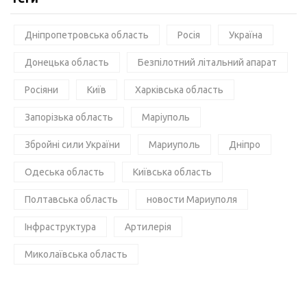
Дніпропетровська область
Росія
Україна
Донецька область
Безпілотний літальний апарат
Росіяни
Київ
Харківська область
Запорізька область
Маріуполь
Збройні сили України
Мариуполь
Дніпро
Одеська область
Київська область
Полтавська область
новости Мариуполя
Інфраструктура
Артилерія
Миколаївська область