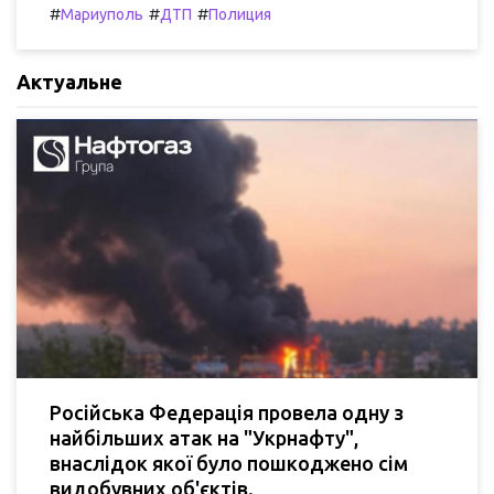
#
#
#
Мариуполь
ДТП
Полиция
Актуальне
Російська Федерація провела одну з
найбільших атак на "Укрнафту",
внаслідок якої було пошкоджено сім
видобувних об'єктів.