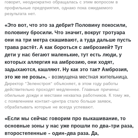
говорит, неоднократно обращалась с этим вопросом в
профильные предприятия, однако пока ожидаемого
результата нет.
«Это вот, что это за дебри? Половину покосили,
половину бросили. Что значит, вокруг тротуара
они на три метра скашивают, а туда дальше пусть
трава растёт. А как бороться с амброзией? Тут
дети у нас бегают маленькие, тут есть люди, у
которых аллергия на амброзию, они ходят,
задыхаются, кашляют. Ну как это так? Амброзия,
это же не розы»,
- возмущена местная жительница.
Директор "Зеленстроя" объясняет, в этом году работы
действительно проходят медленнее. Главные причины:
обильные дожди и местами нехватка работников. К тому же,
с появлением контакт-центра стало больше заявок,
обрабатывать которые не всегда успевают.
«Если мы сейчас говорим про выкашивание, то
основные зоны у нас уже прошли по два-три раза,
второстепенные - один-два раза. Да,