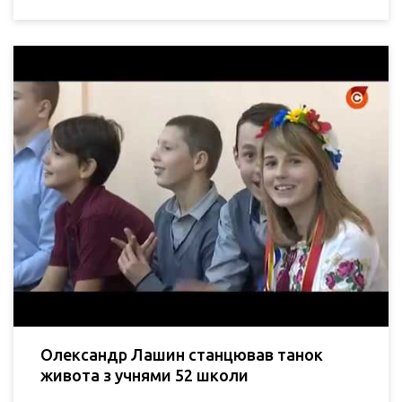
Олександр Лашин станцював танок
живота з учнями 52 школи