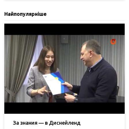
Найпопулярніше
За знания — в Диснейленд