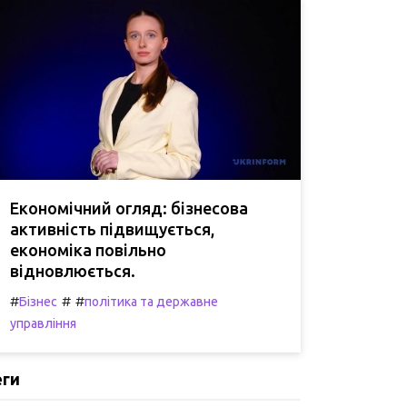
Економічний огляд: бізнесова
активність підвищується,
економіка повільно
відновлюється.
#
#
#
Бізнес
політика та державне
управління
еги