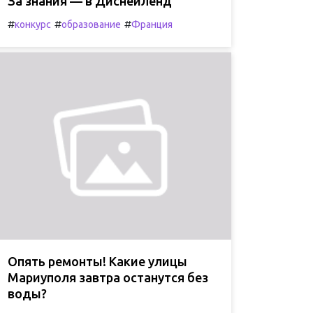
За знания — в Диснейленд
#
#
#
конкурс
образование
Франция
Опять ремонты! Какие улицы
Мариуполя завтра останутся без
воды?