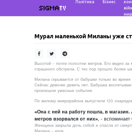
Політика
Бізнес
кон
SIGMA
TV
війн
мир
Мурал маленькой Миланы уже с
Высотой - почти полсотни метров. Его видно за
страшного обстрела. С тех пор прошло более ше
Милана скрывается от бабушки только во время 
Сейчас девочке девять лет. Бабушка воспитывае
произошли ужасные события.
По жилому микрорайона выпустили 120 снарядов.
«Она с ней на работу пошла, в магазин.
метров взорвался от них»
, - вспоминае
Женщина закрыла дочь собой и спасла от смерт
Милана - ноги.