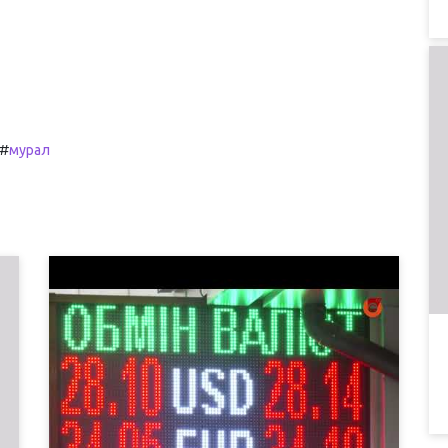
#
мурал