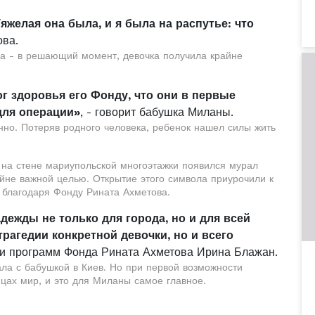
яжелая она была, и я была на распутье: что
ова.
да - в решающий момент, девочка получила крайне
г здоровья его Фонду, что они в первые
для операции»
, - говорит бабушка Миланы.
нно. Потеряв родного человека, ребенок нашел силы жить
, на стене мариупольской многоэтажки появился мурал
йне важной целью. Открытие этого символа приурочили к
благодаря Фонду Рината Ахметова.
ежды не только для города, но и для всей
трагедии конкретной девочки, но и всего
в и программ Фонда Рината Ахметова Ирина Блажан.
ла с бабушкой в Киев. Но при первой возможности
ицах мир, и это для Миланы самое главное.