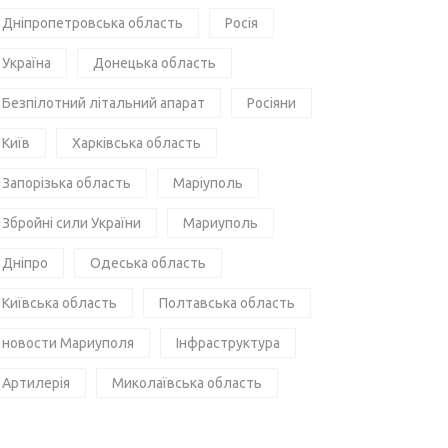
Дніпропетровська область
Росія
Україна
Донецька область
Безпілотний літальний апарат
Росіяни
Київ
Харківська область
Запорізька область
Маріуполь
Збройні сили України
Мариуполь
Дніпро
Одеська область
Київська область
Полтавська область
новости Мариуполя
Інфраструктура
Артилерія
Миколаївська область