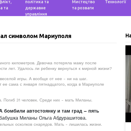
флікт,
політика та
Мистецтво
Технології
а та
державне
та розваги
управління
тал символом Мариуполя
Н
 много километров. Девочка потеряла маму после
сти лет. Удалось ли ребенку вернуться к мирной жизни?
веселой игры. А вообще от нее - ни на шаг.
т ее сама с января пятнадцатого, когда в Мариуполе
 Погиб 31 человек. Среди них - мать Миланы.
 А бомбили автостоянку и там град – пять
т бабушка Миланы Ольга Абдурашитова.
ельных осколков снарядов. Мать - лишилась жизни.