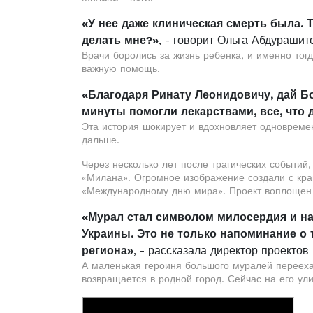
«У нее даже клиническая смерть была. Т
делать мне?»
, - говорит Ольга Абдурашит
Врачи боролись за жизнь ребенка, и именно тог
важную помощь.
«Благодаря Ринату Леонидовичу, дай Бо
минуты помогли лекарствами, все, что 
Эта история шокирует и вдохновляет одновреме
дальше.
Через несколько лет после трагических событий
«Милана». Огромное изображение создали с кра
«Международному дню мира». Проект воплощен 
«Мурал стал символом милосердия и над
Украины. Это не только напоминание о 
региона»
, - рассказала директор проекто
А маленькая героиня большого муралей перееха
возвращается в родной город. Сейчас на его ул