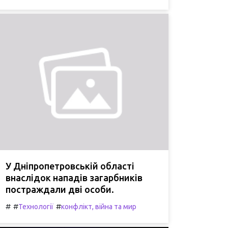
У Дніпропетровській області
внаслідок нападів загарбників
постраждали дві особи.
#
#
#
Технології
конфлікт, війна та мир