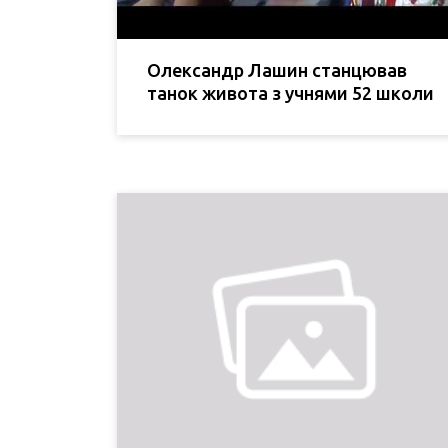
Олександр Лашин станцював
танок живота з учнями 52 школи