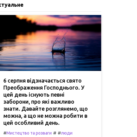
ктуальне
6 серпня відзначається свято
Преображення Господнього. У
цей день існують певні
заборони, про які важливо
знати. Давайте розглянемо, що
можна, а що не можна робити в
цей особливий день.
#
#
#
Мистецтво та розваги
люди