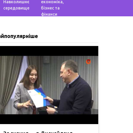
Навколишнє
економіка,
середовище
бізнес та
фінанси
айпопулярніше