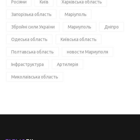
Росіяни
Київ
Харківська область
Запорізька область
Маріуполь
Збройні сили України
Мариуполь
Дніпро
Одеська область
Київська область
Полтавська область
новости Мариуполя
Інфраструктура
Артилерія
Миколаївська область