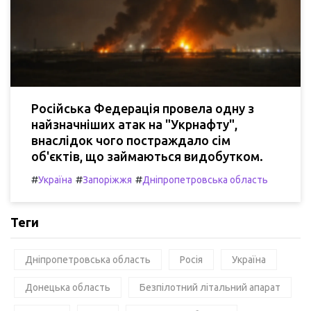
Російська Федерація провела одну з
найзначніших атак на "Укрнафту",
внаслідок чого постраждало сім
об'єктів, що займаються видобутком.
#
#
#
Україна
Запоріжжя
Дніпропетровська область
Теги
Дніпропетровська область
Росія
Україна
Донецька область
Безпілотний літальний апарат