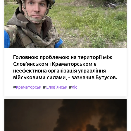
Головною проблемою на території між
Слов'янськом і Краматорськом є
неефективна організація управління
військовими силами, - зазначив Бутусов.
#
#
#
Краматорськ
Слов'янськ
ліс