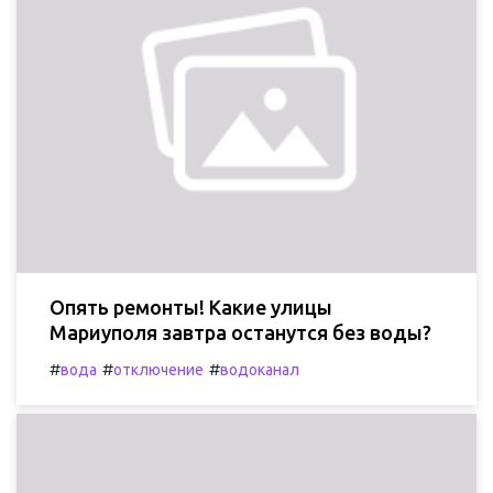
Опять ремонты! Какие улицы
Мариуполя завтра останутся без воды?
#
#
#
вода
отключение
водоканал