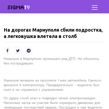
SIGMA
TV
На дорогах Мариуполя сбили подростка,
а легковушка влетела в столб
Накануне в Мариуполе произошел ряд ДТП. Не обошлось
без пострадавших
Накануне вечером на проспекте 1 мая автомобиль Daewoo
врезался в электроопору. Предварительно - водитель был
пьян и не справился с управлением.
От удара столб упал и повредил линии электропередач.
Несколько часов на участке было перекрыто движение для
ликвидации последствий аварии. Пострадал и сам водитель