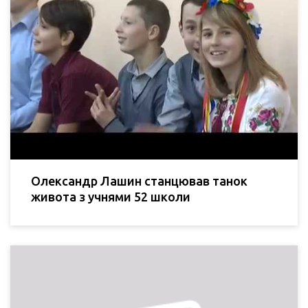
Олександр Лашин станцював танок
живота з учнями 52 школи