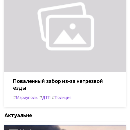
Поваленный забор из-за нетрезвой
езды
#
#
#
Мариуполь
ДТП
Полиция
Актуальне