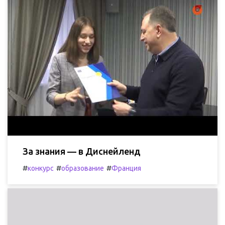
За знания — в Диснейленд
#
#
#
конкурс
образование
Франция