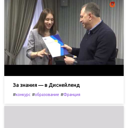
За знания — в Диснейленд
#
#
#
конкурс
образование
Франция