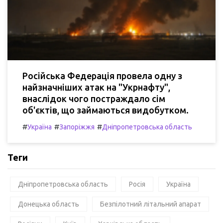
Російська Федерація провела одну з
найзначніших атак на "Укрнафту",
внаслідок чого постраждало сім
об'єктів, що займаються видобутком.
#
#
#
Україна
Запоріжжя
Дніпропетровська область
Теги
Дніпропетровська область
Росія
Україна
Донецька область
Безпілотний літальний апарат