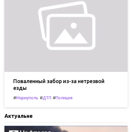
Поваленный забор из-за нетрезвой
езды
#
#
#
Мариуполь
ДТП
Полиция
Актуальне