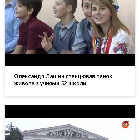
Олександр Лашин станцював танок
живота з учнями 52 школи