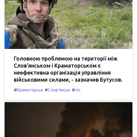
Головною проблемою на території між
Слов'янськом і Краматорськом є
неефективна організація управління
військовими силами, - зазначив Бутусов.
#
#
#
Краматорськ
Слов'янськ
ліс