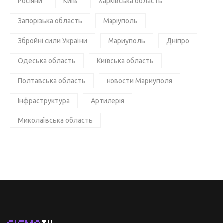
Росіяни
Київ
Харківська область
Запорізька область
Маріуполь
Збройні сили України
Мариуполь
Дніпро
Одеська область
Київська область
Полтавська область
новости Мариуполя
Інфраструктура
Артилерія
Миколаївська область