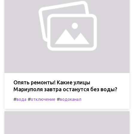
Опять ремонты! Какие улицы
Мариуполя завтра останутся без воды?
#
#
#
вода
отключение
водоканал