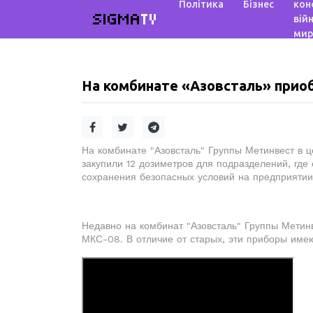
Політика
Бізнес
кон
SIGMA
TV
війн
мир
На комбинате «Азовсталь» при
На комбинате "Азовсталь" Группы Метинвест в 
закупили 12 дозиметров для подразделений, где
сохранения безопасных условий на предприятии
Недавно на комбинат "Азовсталь" Группы Метин
МКС-08. В отличие от старых, эти приборы име