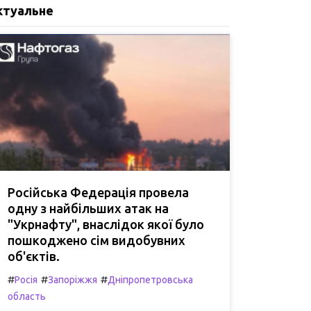
ктуальне
Російська Федерація провела
одну з найбільших атак на
"Укрнафту", внаслідок якої було
пошкоджено сім видобувних
об'єктів.
#
#
#
Росія
Запоріжжя
Дніпропетровська
область