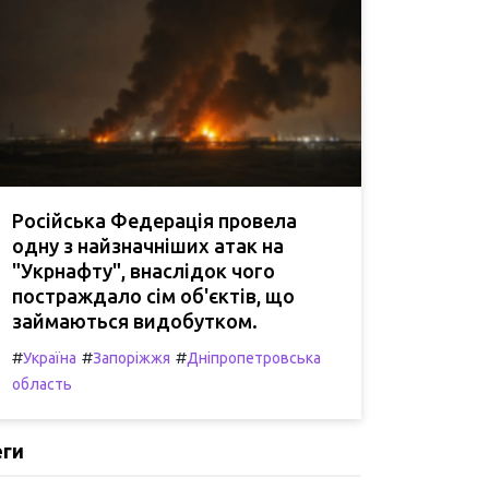
Російська Федерація провела
одну з найзначніших атак на
"Укрнафту", внаслідок чого
постраждало сім об'єктів, що
займаються видобутком.
#
#
#
Україна
Запоріжжя
Дніпропетровська
область
еги