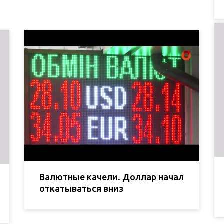
Валютные качели. Доллар начал
откатываться вниз