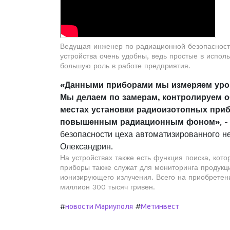
Ведущая инженер по радиационной безопасности
устройства очень удобны, ведь простые в исполь
большую роль в работе предприятия.
«Данными приборами мы измеряем уро
Мы делаем по замерам, контролируем о
местах установки радиоизотопных приб
повышенным радиационным фоном»
, 
безопасности цеха автоматизированного н
Олександрин.
На устройствах также есть функция поиска, кото
приборы также служат для мониторинга продукци
ионизирующего излучения. Всего на приобретени
миллион 300 тысяч гривен.
#
#
новости Мариуполя
Метинвест