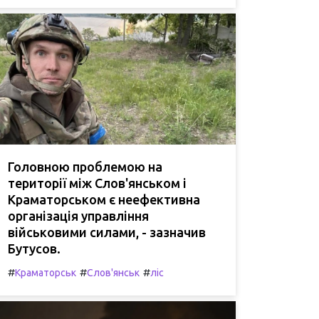
Головною проблемою на
території між Слов'янськом і
Краматорськом є неефективна
організація управління
військовими силами, - зазначив
Бутусов.
#
#
#
Краматорськ
Слов'янськ
ліс