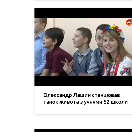
Олександр Лашин станцював
танок живота з учнями 52 школи