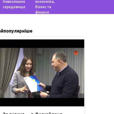
Навколишнє
економіка,
середовище
бізнес та
фінанси
айпопулярніше