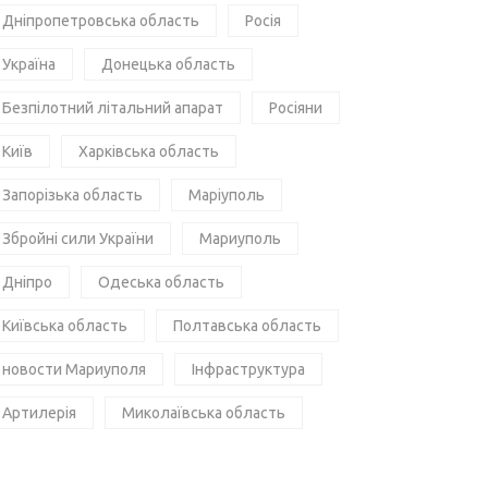
Дніпропетровська область
Росія
Україна
Донецька область
Безпілотний літальний апарат
Росіяни
Київ
Харківська область
Запорізька область
Маріуполь
Збройні сили України
Мариуполь
Дніпро
Одеська область
Київська область
Полтавська область
новости Мариуполя
Інфраструктура
Артилерія
Миколаївська область