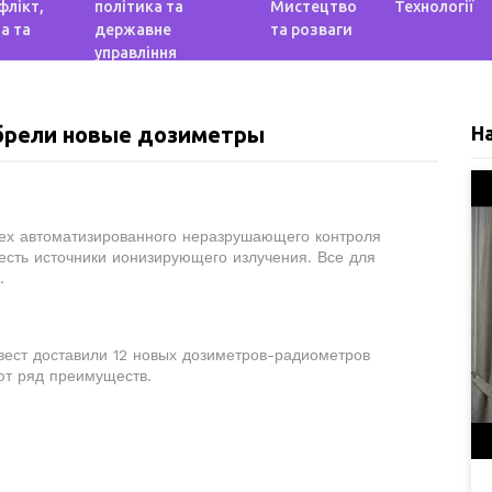
флікт,
політика та
Мистецтво
Технології
а та
державне
та розваги
управління
обрели новые дозиметры
Н
цех автоматизированного неразрушающего контроля
 есть источники ионизирующего излучения. Все для
.
вест доставили 12 новых дозиметров-радиометров
ют ряд преимуществ.