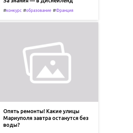
За знания — в Диснейленд
#
#
#
конкурс
образование
Франция
Опять ремонты! Какие улицы
Мариуполя завтра останутся без
воды?