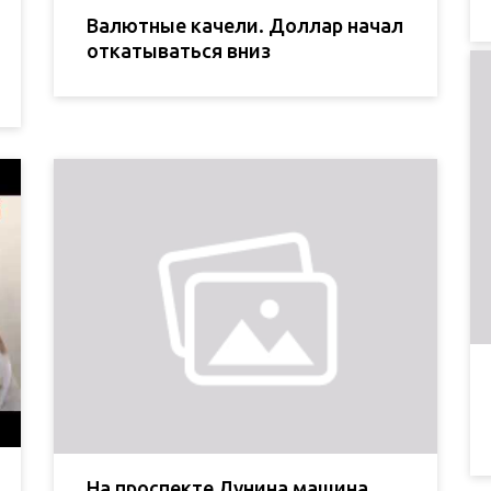
Валютные качели. Доллар начал
откатываться вниз
На проспекте Лунина машина