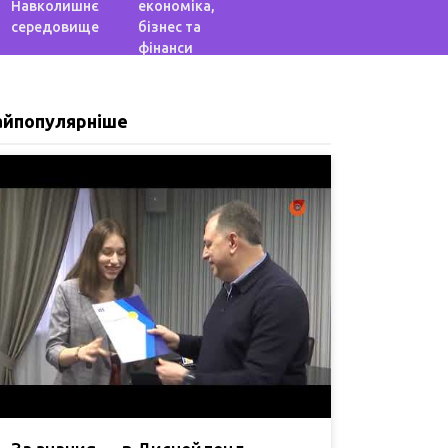
Навколишнє
економіка,
середовище
бізнес та
фінанси
айпопулярніше