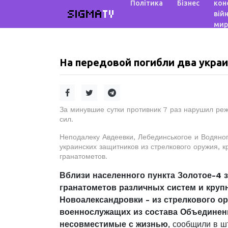
Політика
Бізнес
кон
SIGMA
TV
війн
мир
На передовой погибли два укра
За минувшие сутки противник 7 раз нарушил р
сил.
Неподалеку Авдеевки, Лебединськогое и Водяно
украинских защитников из стрелкового оружия, 
гранатометов.
Вблизи населенного пункта Золотое-4 
гранатометов различных систем и круп
Новоалександровки - из стрелкового ор
военнослужащих из состава Объединен
несовместимые с жизнью
, сообщили в 