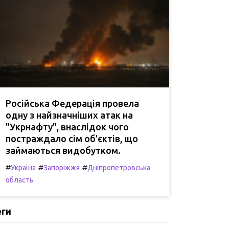
Російська Федерація провела
одну з найзначніших атак на
"Укрнафту", внаслідок чого
постраждало сім об'єктів, що
займаються видобутком.
#
#
#
Україна
Запоріжжя
Дніпропетровська
область
еги