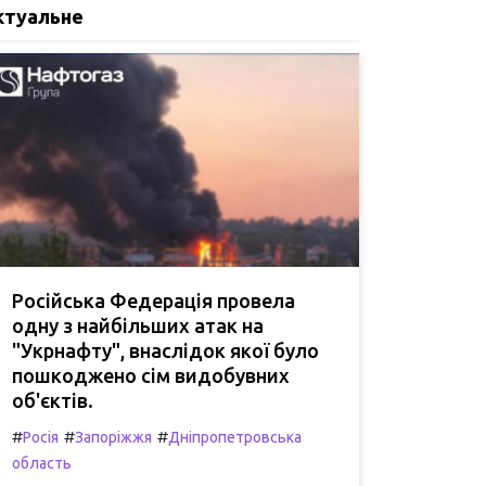
ктуальне
Російська Федерація провела
одну з найбільших атак на
"Укрнафту", внаслідок якої було
пошкоджено сім видобувних
об'єктів.
#
#
#
Росія
Запоріжжя
Дніпропетровська
область