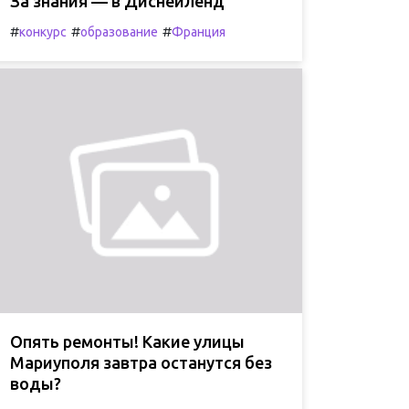
За знания — в Диснейленд
#
#
#
конкурс
образование
Франция
Опять ремонты! Какие улицы
Мариуполя завтра останутся без
воды?