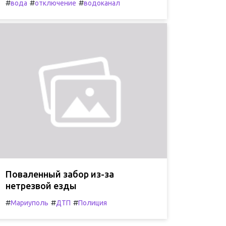
#
#
#
вода
отключение
водоканал
Поваленный забор из-за
нетрезвой езды
#
#
#
Мариуполь
ДТП
Полиция