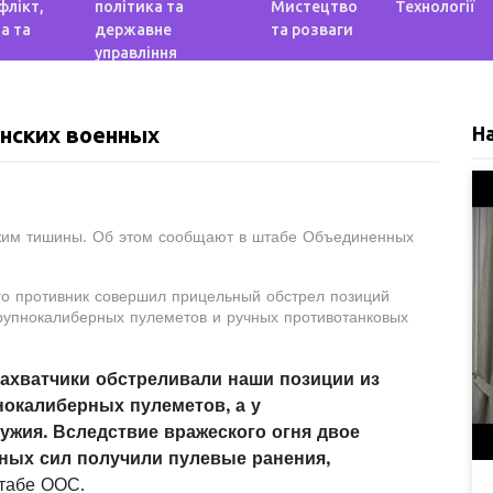
флікт,
політика та
Мистецтво
Технології
а та
державне
та розваги
управління
инских военных
Н
ежим тишины. Об этом сообщают в штабе Объединенных
го противник совершил прицельный обстрел позиций
крупнокалиберных пулеметов и ручных противотанковых
захватчики обстреливали наши позиции из
нокалиберных пулеметов, а у
ужия. Вследствие вражеского огня двое
ных сил получили пулевые ранения,
штабе ООС.