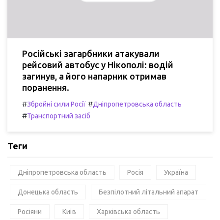
Російські загарбники атакували
рейсовий автобус у Нікополі: водій
загинув, а його напарник отримав
поранення.
#
#
Збройні сили Росії
Дніпропетровська область
#
Транспортний засіб
Теги
Дніпропетровська область
Росія
Україна
Донецька область
Безпілотний літальний апарат
Росіяни
Київ
Харківська область