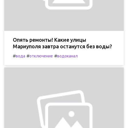
Опять ремонты! Какие улицы
Мариуполя завтра останутся без воды?
#
#
#
вода
отключение
водоканал