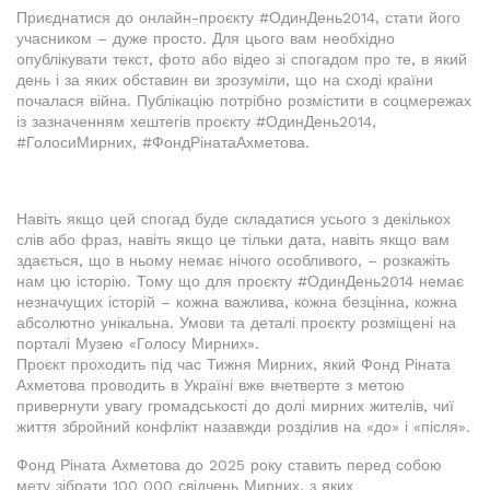
Приєднатися до онлайн-проєкту #ОдинДень2014, стати його
учасником – дуже просто. Для цього вам необхідно
опублікувати текст, фото або відео зі спогадом про те, в який
день і за яких обставин ви зрозуміли, що на сході країни
почалася війна. Публікацію потрібно розмістити в соцмережах
із зазначенням хештегів проєкту #ОдинДень2014,
#ГолосиМирних, #ФондРінатаАхметова.
Навіть якщо цей спогад буде складатися усього з декількох
слів або фраз, навіть якщо це тільки дата, навіть якщо вам
здається, що в ньому немає нічого особливого, – розкажіть
нам цю історію. Тому що для проєкту #ОдинДень2014 немає
незначущих історій – кожна важлива, кожна безцінна, кожна
абсолютно унікальна. Умови та деталі проєкту розміщені на
порталі Музею «Голосу Мирних».
Проєкт проходить під час Тижня Мирних, який Фонд Ріната
Ахметова проводить в Україні вже вчетверте з метою
привернути увагу громадськості до долі мирних жителів, чиї
життя збройний конфлікт назавжди розділив на «до» і «після».
Фонд Ріната Ахметова до 2025 року ставить перед собою
мету зібрати 100 000 свідчень Мирних, з яких