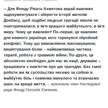
– Для Фонду Ріната Ахметова вкрай важливо
задокументувати і зберегти історії жителів
Донбасу, щоб подібні людські трагедії ніколи не
повторювалися, в ім'я кращого майбутнього, в ім'я
миру. Чому це важливо? По-перше, це важливо
для кожного українця, кого торкнувся збройний
конфлікт. Тому що вимовляння, виплакування,
вишіптування болю ‒ найважливіша частина
терапії, робота з травмою війни. По-друге, це
абсолютно необхідно для нас як нації, держави –
працювати з пам'яттю про цю трагедію. Без такої
роботи ми як суспільство несемо за собою в
майбутнє біль і помилки минулого та втрачаємо
шанс на краще життя,
– зазначила член Наглядової
ради Фонду Наталія Ємченко.