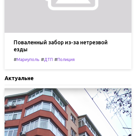
Поваленный забор из-за нетрезвой
езды
#
#
#
Мариуполь
ДТП
Полиция
Актуальне