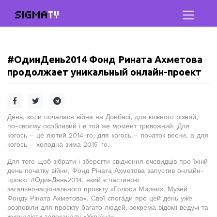
SIGMA
TV
#ОдинДень2014 Фонд Рината Ахметова
продолжает уникальный онлайн-проект
День, коли почалася війна на Донбасі, для кожного різний,
по-своєму особливий і в той же момент тривожний. Для
когось – це лютий 2014-го, для когось – початок весни, а для
когось – холодна зима 2015-го.
Для того щоб зібрати і зберегти свідчення очевидців про їхній
день початку війни, Фонд Ріната Ахметова запустив онлайн-
проєкт #ОдинДень2014, який є частиною
загальнонаціонального проєкту «Голоси Мирних. Музей
Фонду Ріната Ахметова». Свої спогади про цей день уже
розповіли для проєкту багато людей, зокрема відомі ведучі та
журналісти телеканалу «Україна».