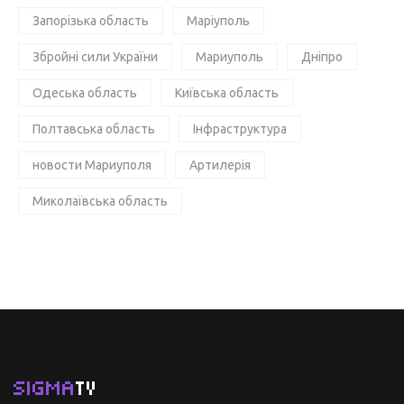
Запорізька область
Маріуполь
Збройні сили України
Мариуполь
Дніпро
Одеська область
Київська область
Полтавська область
Інфраструктура
новости Мариуполя
Артилерія
Миколаївська область
SIGMA
TV