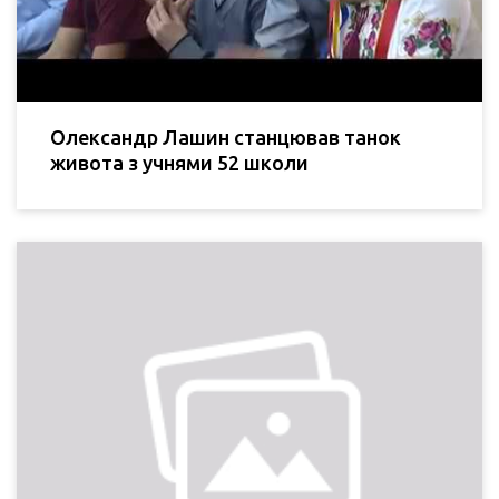
Олександр Лашин станцював танок
живота з учнями 52 школи