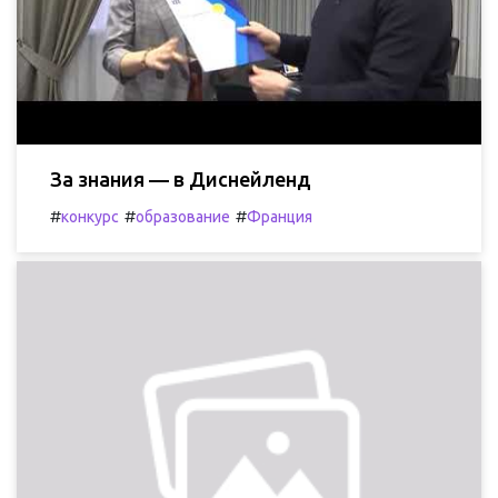
За знания — в Диснейленд
#
#
#
конкурс
образование
Франция