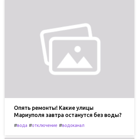
Опять ремонты! Какие улицы
Мариуполя завтра останутся без воды?
#
#
#
вода
отключение
водоканал