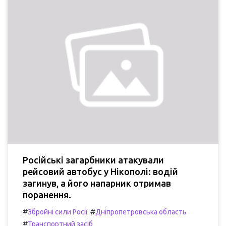
Російські загарбники атакували
рейсовий автобус у Нікополі: водій
загинув, а його напарник отримав
поранення.
#
#
Збройні сили Росії
Дніпропетровська область
#
Транспортний засіб