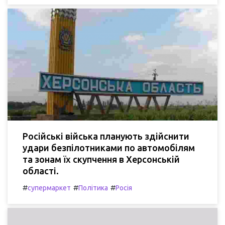
Російські війська планують здійснити
удари безпілотниками по автомобілям
та зонам їх скупчення в Херсонській
області.
#
#
#
супермаркет
Політика
Росія