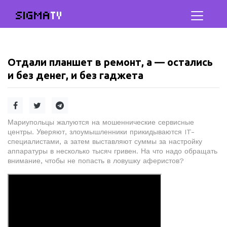
SIGMA
TV
Отдали планшет в ремонт, а — остались
и без денег, и без гаджета
Мариупольцы жалуются на мошеннические сервисные
центры. Уверяют, злоумышленники прикидываются IT-
специалистами, а затем выставляют суммы за настройку
аппаратуры в несколько тысяч гривен. На что надо обращать
внимание, чтобы не попасть в ловушку аферистов?