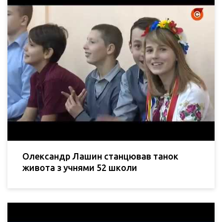
Олександр Лашин станцював танок
живота з учнями 52 школи