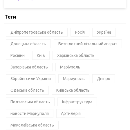
Теги
Дніпропетровська область
Росія
Україна
Донецька область
Безпілотний літальний апарат
Росіяни
Київ
Харківська область
Запорізька область
Маріуполь
Збройні сили України
Мариуполь
Дніпро
Одеська область
Київська область
Полтавська область
Інфраструктура
новости Мариуполя
Артилерія
Миколаївська область