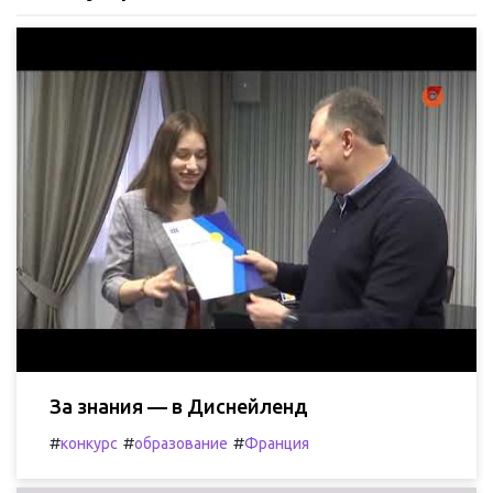
За знания — в Диснейленд
#
#
#
конкурс
образование
Франция