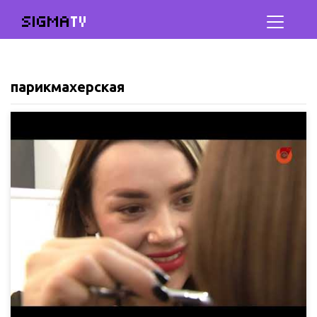
SIGMA
TV
парикмахерская