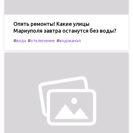
Опять ремонты! Какие улицы
Мариуполя завтра останутся без воды?
#
#
#
вода
отключение
водоканал