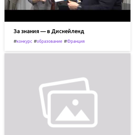
За знания — в Диснейленд
#
#
#
конкурс
образование
Франция