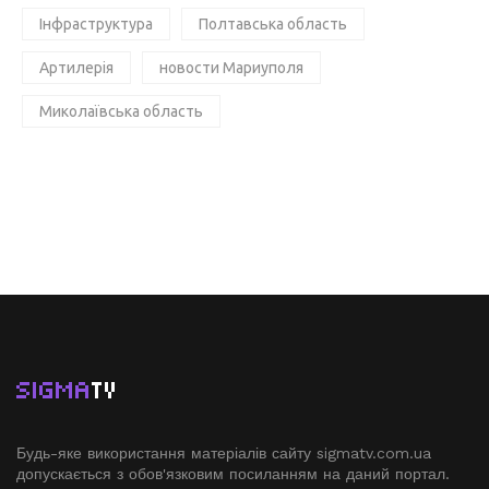
Інфраструктура
Полтавська область
Артилерія
новости Мариуполя
Миколаївська область
SIGMA
TV
Будь-яке використання матеріалів сайту sigmatv.com.ua
допускається з обов'язковим посиланням на даний портал.