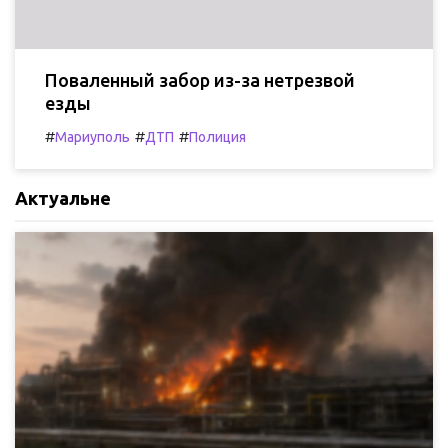
Поваленный забор из-за нетрезвой
езды
#
#
#
Мариуполь
ДТП
Полиция
Актуальне