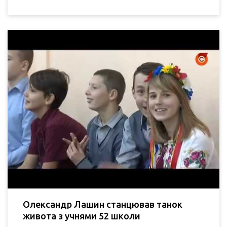
Олександр Лашин станцював танок
живота з учнями 52 школи