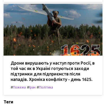
Дрони вирушають у наступ проти Росії, в
той час як в Україні готуються заходи
підтримки для підприємств після
нападів. Хроніка конфлікту - день 1625.
#
#
#
Пожежа
Іран
Політика
Теги