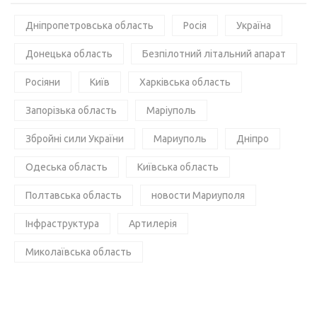
Дніпропетровська область
Росія
Україна
Донецька область
Безпілотний літальний апарат
Росіяни
Київ
Харківська область
Запорізька область
Маріуполь
Збройні сили України
Мариуполь
Дніпро
Одеська область
Київська область
Полтавська область
новости Мариуполя
Інфраструктура
Артилерія
Миколаївська область