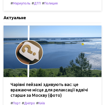
#
#
#
Мариуполь
ДТП
Полиция
Актуальне
Чарівні пейзажі здивують вас: це
вражаюче місце для релаксації вдвічі
старше за Москву (фото)
#
#
#
Порт
Дніпро
Київ