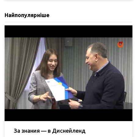
Найпопулярніше
За знания — в Диснейленд