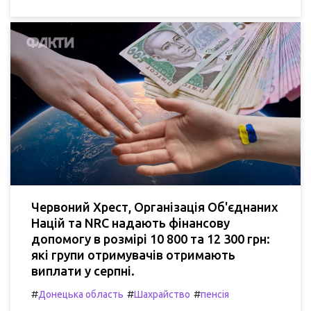
Червоний Хрест, Організація Об'єднаних
Націй та NRC надають фінансову
допомогу в розмірі 10 800 та 12 300 грн:
які групи отримувачів отримають
виплати у серпні.
#
#
#
Донецька область
Шахрайство
пенсія