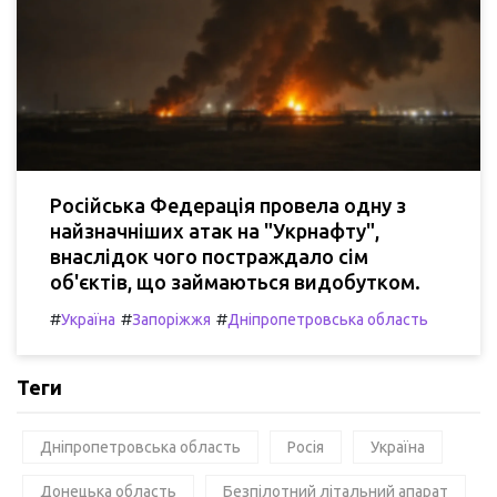
Російська Федерація провела одну з
найзначніших атак на "Укрнафту",
внаслідок чого постраждало сім
об'єктів, що займаються видобутком.
#
#
#
Україна
Запоріжжя
Дніпропетровська область
Теги
Дніпропетровська область
Росія
Україна
Донецька область
Безпілотний літальний апарат