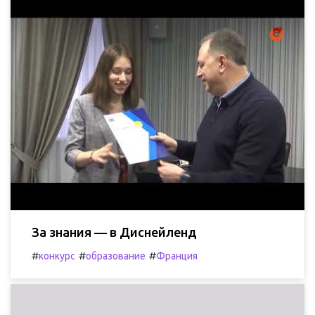
За знания — в Диснейленд
#
#
#
конкурс
образование
Франция