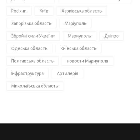
Росіяни
Київ
Харківська область
Запорізька область
Маріуполь
Збройні сили України
Мариуполь
Дніпро
Одеська область
Київська область
Полтавська область
новости Мариуполя
Інфраструктура
Артилерія
Миколаївська область