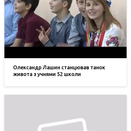
Олександр Лашин станцював танок
живота з учнями 52 школи