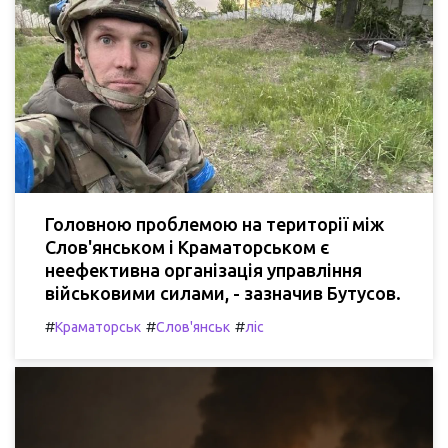
Головною проблемою на території між
Слов'янськом і Краматорськом є
неефективна організація управління
військовими силами, - зазначив Бутусов.
#
#
#
Краматорськ
Слов'янськ
ліс