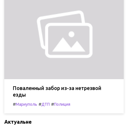
Поваленный забор из-за нетрезвой
езды
#
#
#
Мариуполь
ДТП
Полиция
Актуальне