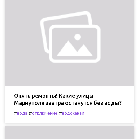
Опять ремонты! Какие улицы
Мариуполя завтра останутся без воды?
#
#
#
вода
отключение
водоканал