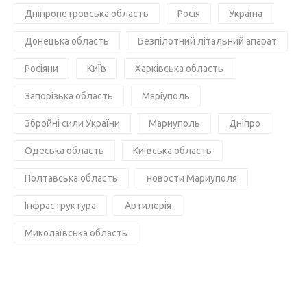
Дніпропетровська область
Росія
Україна
Донецька область
Безпілотний літальний апарат
Росіяни
Київ
Харківська область
Запорізька область
Маріуполь
Збройні сили України
Мариуполь
Дніпро
Одеська область
Київська область
Полтавська область
новости Мариуполя
Інфраструктура
Артилерія
Миколаївська область