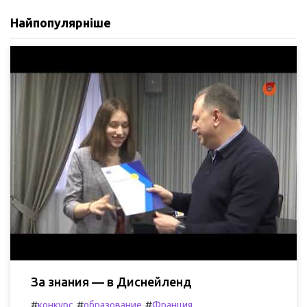
Найпопулярніше
За знания — в Диснейленд
#
#
#
конкурс
образование
Франция