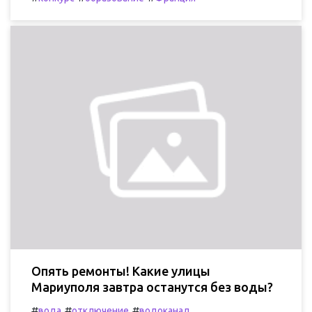
Опять ремонты! Какие улицы
Мариуполя завтра останутся без воды?
#
#
#
вода
отключение
водоканал