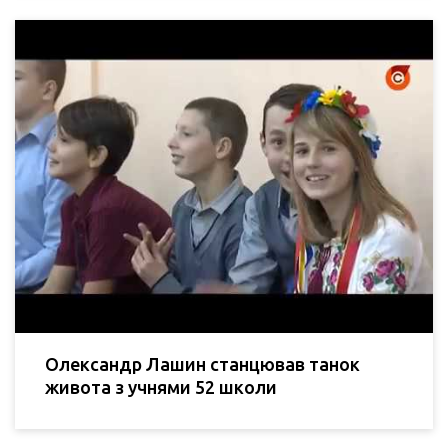
Олександр Лашин станцював танок
живота з учнями 52 школи