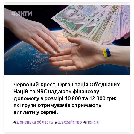
Червоний Хрест, Організація Об'єднаних
Націй та NRC надають фінансову
допомогу в розмірі 10 800 та 12 300 грн:
які групи отримувачів отримають
виплати у серпні.
#
#
#
Донецька область
Шахрайство
пенсія