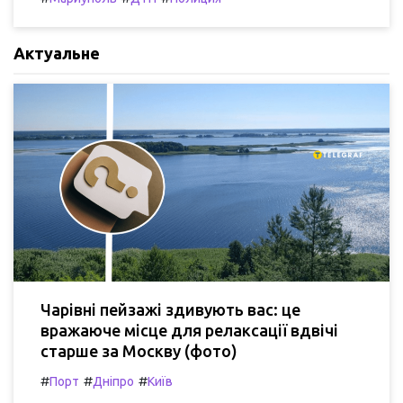
Актуальне
Чарівні пейзажі здивують вас: це
вражаюче місце для релаксації вдвічі
старше за Москву (фото)
#
#
#
Порт
Дніпро
Київ