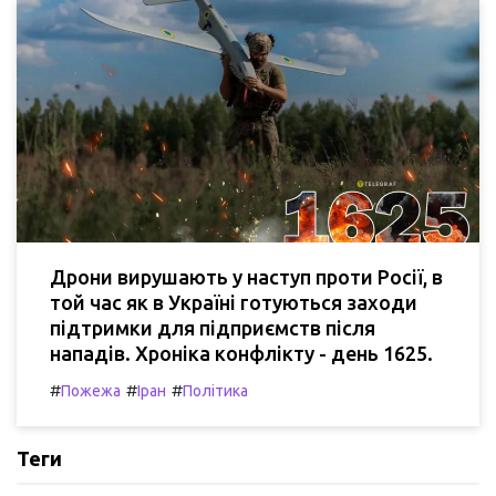
Дрони вирушають у наступ проти Росії, в
той час як в Україні готуються заходи
підтримки для підприємств після
нападів. Хроніка конфлікту - день 1625.
#
#
#
Пожежа
Іран
Політика
Теги