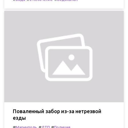
Поваленный забор из-за нетрезвой
езды
#
#
#
Мариуполь
ДТП
Полиция