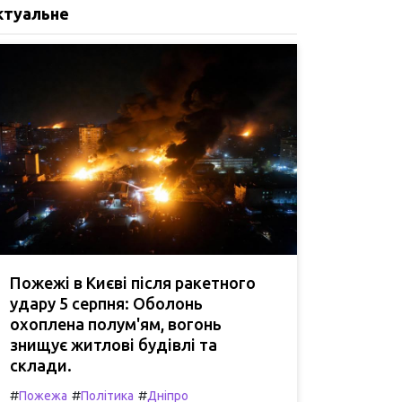
ктуальне
Пожежі в Києві після ракетного
удару 5 серпня: Оболонь
охоплена полум'ям, вогонь
знищує житлові будівлі та
склади.
#
#
#
Пожежа
Політика
Дніпро