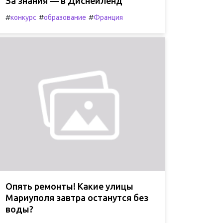
За знания — в Диснейленд
#
#
#
конкурс
образование
Франция
Опять ремонты! Какие улицы
Мариуполя завтра останутся без
воды?