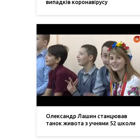
випадків коронавірусу
Олександр Лашин станцював
танок живота з учнями 52 школи