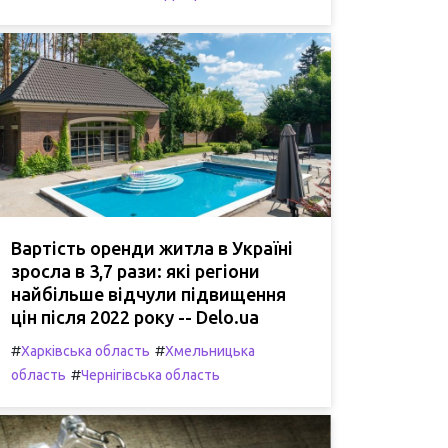
Вартість оренди житла в Україні
зросла в 3,7 рази: які регіони
найбільше відчули підвищення
цін після 2022 року -- Delo.ua
#
#
Харківська область
Хмельницька
#
область
Чернігівська область