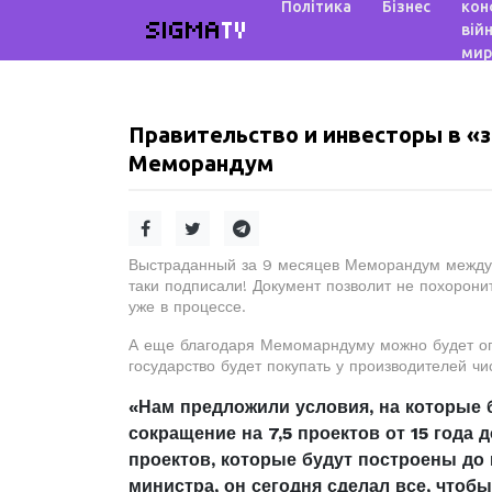
Політика
Бізнес
кон
SIGMA
TV
війн
мир
Правительство и инвесторы в «
Меморандум
Выстраданный за 9 месяцев Меморандум между 
таки подписали! Документ позволит не похоронит
уже в процессе.
А еще благодаря Мемомарндуму можно будет опр
государство будет покупать у производителей чи
«Нам предложили условия, на которые 
сокращение на 7,5 проектов от 15 года 
проектов, которые будут построены до
министра, он сегодня сделал все, чтоб