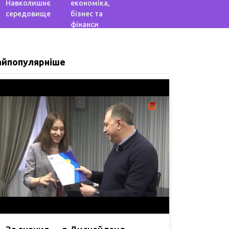
Навколишнє
економіка,
середовище
бізнес та
фінанси
айпопулярніше