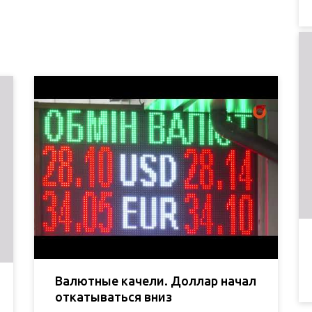
Валютные качели. Доллар начал
откатываться вниз