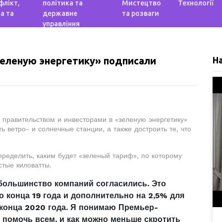
флікт,
політика та
Мистецтво
Технології
а та
державне
та розваги
управління
зеленую энергетику» подписали
Н
правительством и инвесторами в «зеленую энергетику»
ь ветро- и солнечные станции, а также достроить те, что
еделить, каким будет «зеленый тариф», по которому
стые киловатты.
большинство компаний согласились. Это
до конца 19 года и дополнительно на 2,5% для
 конца 2020 года. Я понимаю Премьер-
ы помочь всем, и как можно меньше скротить