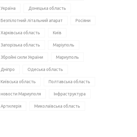
Україна
Донецька область
Безпілотний літальний апарат
Росіяни
Харківська область
Київ
Запорізька область
Маріуполь
Збройні сили України
Мариуполь
Дніпро
Одеська область
Київська область
Полтавська область
новости Мариуполя
Інфраструктура
Артилерія
Миколаївська область