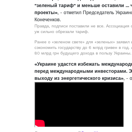
"зеленый тариф" и меньше оставили ...
проекты»
, - отметил Председатель Украи
Конеченков.
Правда, подписи поставили не все. Ассоциация 
уж сильно обрезали тариф.
Ранее о «зеленом свете» для «зеленых» заявил
сэкономить государству до 6 млрд гривен в год
80 млрд грн будущего дохода в пользу Украины.
«Украине удастся избежать междунаро
перед международными инвесторами. Эт
выходу из энергетического кризиса»
, -