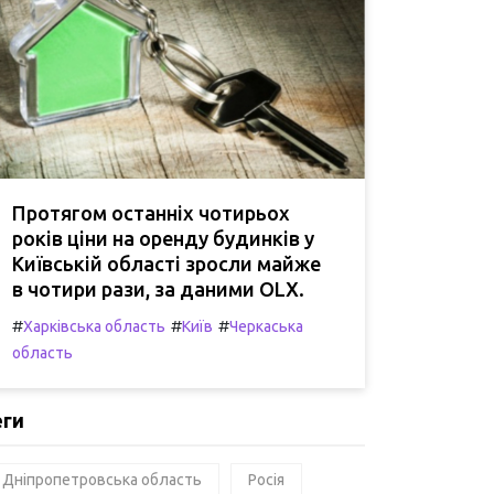
Протягом останніх чотирьох
років ціни на оренду будинків у
Київській області зросли майже
в чотири рази, за даними OLX.
#
#
#
Харківська область
Київ
Черкаська
область
еги
Дніпропетровська область
Росія