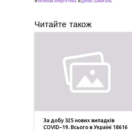
#
#
зеленая энергетика
Денис Шмигаль
Читайте також
За добу 325 нових випадків
COVID−19. Всього в Україні 18616