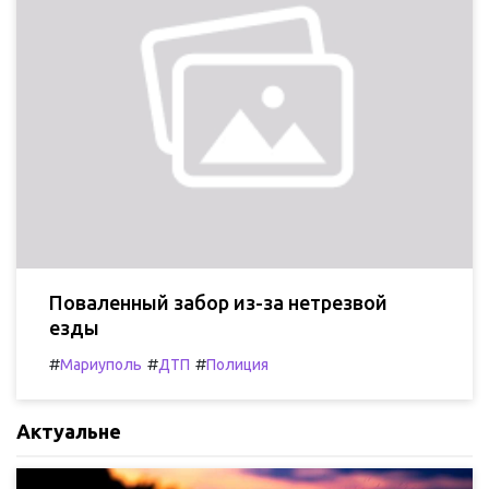
Поваленный забор из-за нетрезвой
езды
#
#
#
Мариуполь
ДТП
Полиция
Актуальне