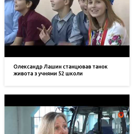
Олександр Лашин станцював танок
живота з учнями 52 школи