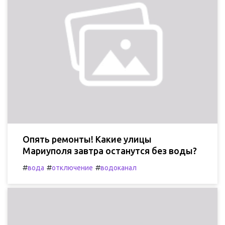
Опять ремонты! Какие улицы
Мариуполя завтра останутся без воды?
#
#
#
вода
отключение
водоканал