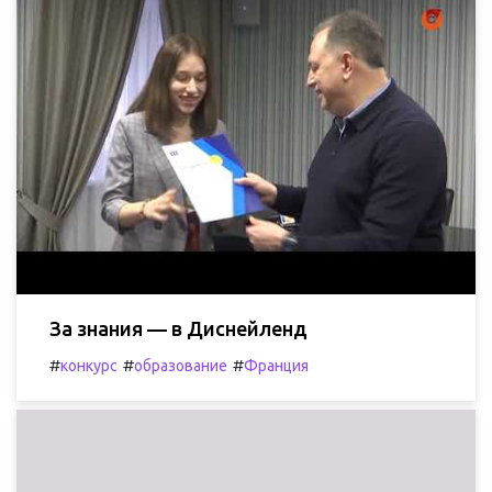
За знания — в Диснейленд
#
#
#
конкурс
образование
Франция