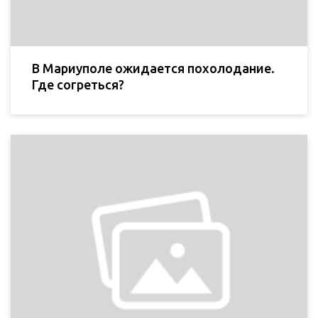
В Мариуполе ожидается похолодание.
Где согреться?