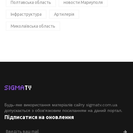
Полтавська область
новости Мариуполя
Інфраструктура
Артилерія
Миколаївська область
SIGMA
TV
Будь-яке використання матеріалів сайту sigmatv.com.ua
допускається з обов'язковим посиланням на даний портал.
Підписатися на оновлення