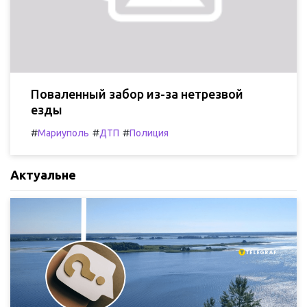
Поваленный забор из-за нетрезвой
езды
#
#
#
Мариуполь
ДТП
Полиция
Актуальне