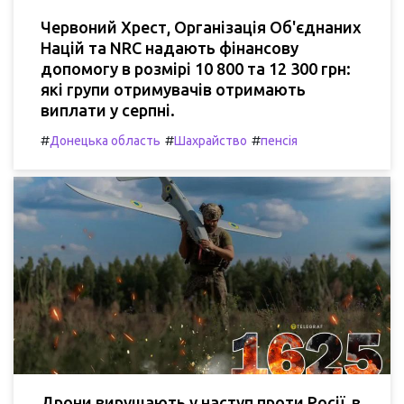
Червоний Хрест, Організація Об'єднаних
Націй та NRC надають фінансову
допомогу в розмірі 10 800 та 12 300 грн:
які групи отримувачів отримають
виплати у серпні.
#
#
#
Донецька область
Шахрайство
пенсія
Дрони вирушають у наступ проти Росії, в