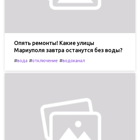
Опять ремонты! Какие улицы
Мариуполя завтра останутся без воды?
#
#
#
вода
отключение
водоканал