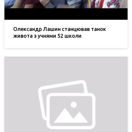
Олександр Лашин станцював танок
живота з учнями 52 школи