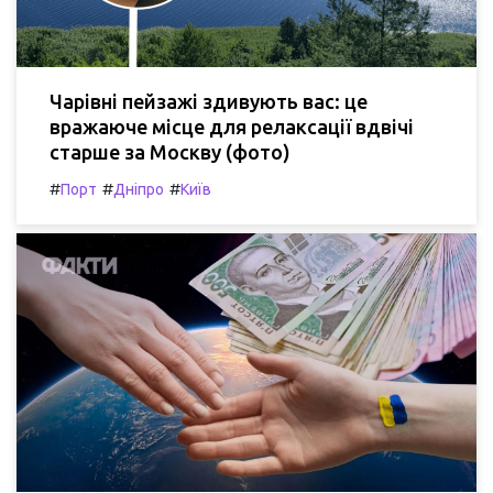
Чарівні пейзажі здивують вас: це
вражаюче місце для релаксації вдвічі
старше за Москву (фото)
#
#
#
Порт
Дніпро
Київ