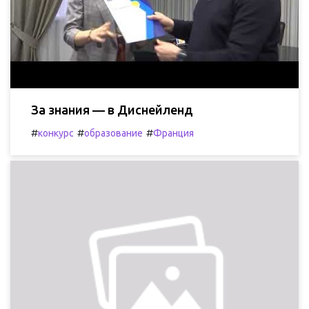
За знания — в Диснейленд
#
#
#
конкурс
образование
Франция