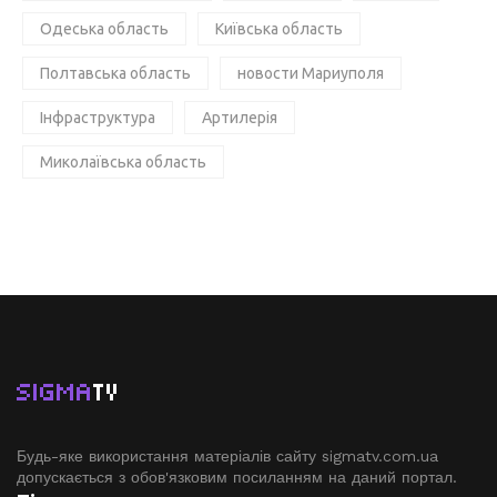
Одеська область
Київська область
Полтавська область
новости Мариуполя
Інфраструктура
Артилерія
Миколаївська область
SIGMA
TV
Будь-яке використання матеріалів сайту sigmatv.com.ua
допускається з обов'язковим посиланням на даний портал.