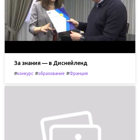
За знания — в Диснейленд
#
#
#
конкурс
образование
Франция