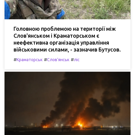
Головною проблемою на території між
Слов'янськом і Краматорськом є
неефективна організація управління
військовими силами, - зазначив Бутусов.
#
#
#
Краматорськ
Слов'янськ
ліс