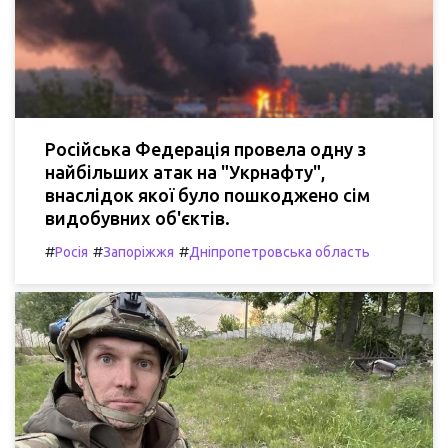
Російська Федерація провела одну з
найбільших атак на "Укрнафту",
внаслідок якої було пошкоджено сім
видобувних об'єктів.
#
#
#
Росія
Запоріжжя
Дніпропетровська область