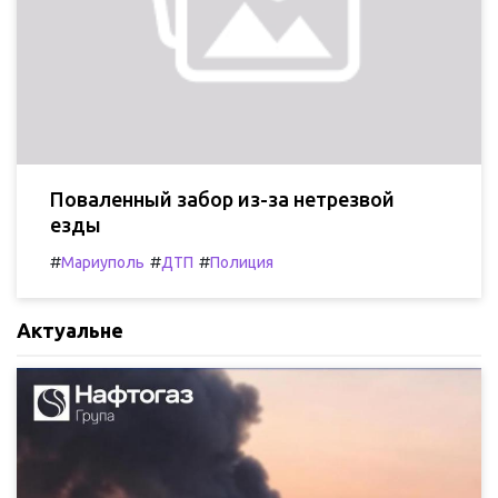
Поваленный забор из-за нетрезвой
езды
#
#
#
Мариуполь
ДТП
Полиция
Актуальне