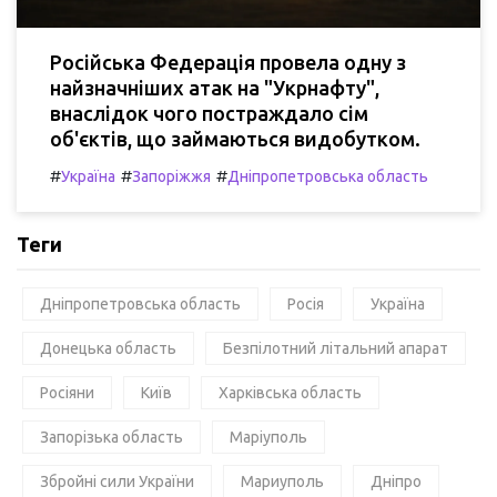
Російська Федерація провела одну з
найзначніших атак на "Укрнафту",
внаслідок чого постраждало сім
об'єктів, що займаються видобутком.
#
#
#
Україна
Запоріжжя
Дніпропетровська область
Теги
Дніпропетровська область
Росія
Україна
Донецька область
Безпілотний літальний апарат
Росіяни
Київ
Харківська область
Запорізька область
Маріуполь
Збройні сили України
Мариуполь
Дніпро