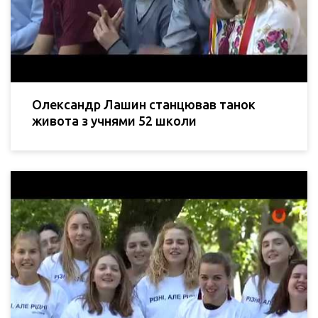
Олександр Лашин станцював танок
живота з учнями 52 школи