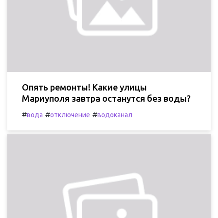
Опять ремонты! Какие улицы
Мариуполя завтра останутся без воды?
#
#
#
вода
отключение
водоканал